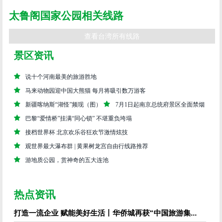
楼；长春祠是为纪念开筑中横时所殉职人员所建。
太鲁阁国家公园相关线路
查看台湾所有线路
景区资讯
说十个河南最美的旅游胜地
马来动物园迎中国大熊猫 每月将吸引数万游客
新疆喀纳斯“湖怪”频现（图）
7月1日起南京总统府景区全面禁烟
巴黎“爱情桥”挂满“同心锁” 不堪重负垮塌
接档世界杯 北京欢乐谷狂欢节激情炫技
观世界最大瀑布群 | 黄果树龙宫自由行线路推荐
游地质公园，赏神奇的五大连池
热点资讯
打造一流企业 赋能美好生活丨华侨城再获“中国旅游集...