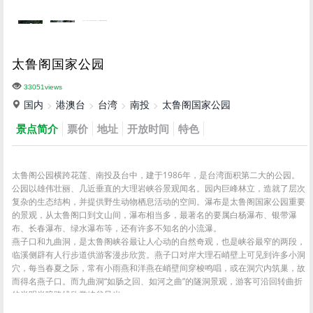
太鲁阁国家公园
33051views
国内
港澳台
台湾
南投
太鲁阁国家公园
景点简介
票价
地址
开放时间
特色
太鲁阁公园横跨花莲、南投及台中，建于1986年，是台湾面积第二大的公园。
公园以雄伟壮丽、几近垂直的大理岩峡谷景观闻名。园内巨峰林立，造就了层次
复杂的生态结构，并提供野生动物栖息活动的空间。瀑布是太鲁阁国家公园重要
的景观，从太鲁阁口到文山间，瀑布相当多，最著名的要属白杨瀑布、银带瀑
布、长春瀑布、绿水瀑布等，还有许多不知名的小流瀑。
燕子口和九曲洞，是太鲁阁峡谷最让人心动的自然奇观，也是峡谷最窄的两段，
临溪侧辟有人行步道供游客漫步欣赏。燕子口对岸大理石峭壁上可见到许多小洞
穴，每当春夏之际，常有小雨燕和洋燕在峭壁间穿梭鸣唱，或在洞穴内筑巢，故
而得名燕子口。而九曲洞“如肠之回、如河之曲”的隧洞景观，游客可沿回转曲折
的半明半暗路线欣赏峡谷风光。
此外，公园内还有许多独具特色的景点：太鲁阁牌楼是一座中国味十足的小型牌