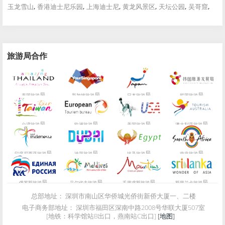
,
,
,
,
,
,
玉龙雪山
香港迪士尼乐园
上海迪士尼
黄龙风景区
天坛公园
吴哥窟
旅游局合作
局
局
局
局
泰国旅游
新加坡旅游
日本旅游
韩国旅游
局
局
局
局
台湾旅游
欧洲旅游
美国旅游
澳大利亚旅游
局
局
局
局
印度尼西亚旅游
迪拜旅游
埃及旅游
南非旅游
局
局
局
局
俄罗斯旅游
马尔代夫旅游
毛里求斯旅游
斯里兰卡旅游
总部地址：
深圳市南山区华侨城光侨街新侨大厦一、二楼
电子商务部地址：
深圳市福田区深南中路2008号华联大厦507室
[地铁：科学馆站B出口，燕南站C出口]
[地图]