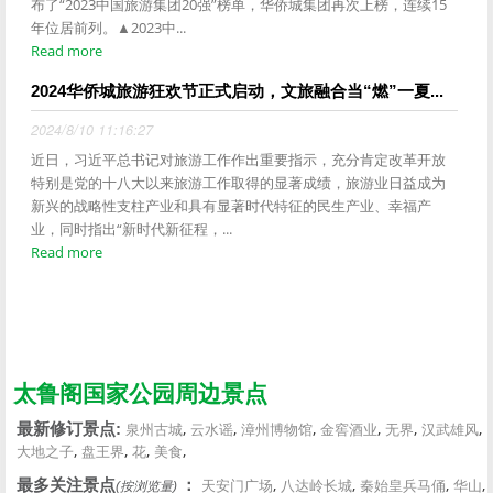
布了“2023中国旅游集团20强”榜单，华侨城集团再次上榜，连续15
年位居前列。▲2023中...
Read more
2024华侨城旅游狂欢节正式启动，文旅融合当“燃”一夏...
2024/8/10 11:16:27
近日，习近平总书记对旅游工作作出重要指示，充分肯定改革开放
特别是党的十八大以来旅游工作取得的显著成绩，旅游业日益成为
新兴的战略性支柱产业和具有显著时代特征的民生产业、幸福产
业，同时指出“新时代新征程，...
Read more
太鲁阁国家公园周边景点
,
,
,
,
,
,
最新修订景点:
泉州古城
云水谣
漳州博物馆
金窖酒业
无界
汉武雄风
,
,
,
,
大地之子
盘王界
花
美食
,
,
,
,
最多关注景点
：
天安门广场
八达岭长城
秦始皇兵马俑
华山
(按浏览量)