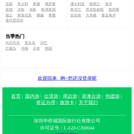
法国
意大利
希腊
俄罗斯
澳大利亚
新西兰
斐济
英国
北欧
东欧
欧洲多国
奥克兰
悉尼歌剧院
凯恩斯
瑞士
斯洛伐克
挪威
希腊
皇后镇
大堡礁
黄金海岸
圣托里尼岛
当季热门
马尔代夫
普吉岛
沙巴
巴厘岛
冲绳
日本
韩国
欢迎回来
哟~您还没登录呢
首页
|
国内游
|
出境游
|
周边游
|
港澳台游
|
包团游
|
签证办理
|
旅游卡
|
关于我们
深圳华侨城国际旅行社有限公司
许可证号：L-GD-CJ00044