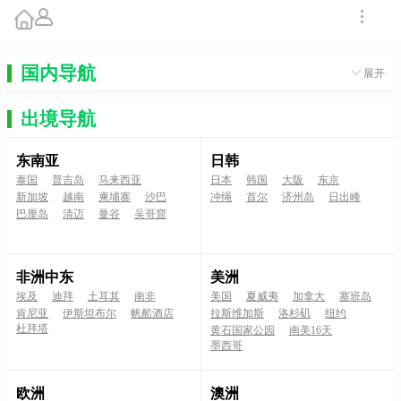
国内导航
展开
出境导航
东南亚
日韩
泰国
普吉岛
马来西亚
日本
韩国
大阪
东京
新加坡
越南
柬埔寨
沙巴
冲绳
首尔
济州岛
日出峰
巴厘岛
清迈
曼谷
吴哥窟
非洲中东
美洲
埃及
迪拜
土耳其
南非
美国
夏威夷
加拿大
塞班岛
肯尼亚
伊斯坦布尔
帆船酒店
拉斯维加斯
洛杉矶
纽约
杜拜塔
黄石国家公园
南美16天
墨西哥
欧洲
澳洲