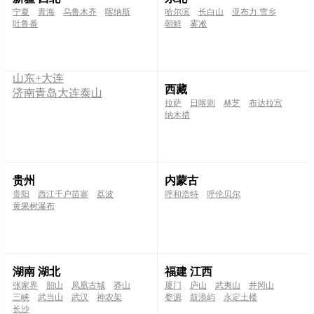
宁夏
青海
乌鲁木齐
喀纳斯
哈尔滨
长白山
亚布力 雪乡
吐鲁番
朝鲜
雾凇
山东+大连
西藏
济南
青岛
大连
泰山
拉萨
日喀则
林芝
布达拉宫
纳木措
贵州
内蒙古
贵阳
西江千户苗寨
荔波
呼和浩特
呼伦贝尔
黄果树瀑布
湖南 湖北
福建 江西
张家界
韶山
凤凰古城
莽山
厦门
庐山
武夷山
井冈山
三峡
武当山
武汉
神农架
婺源
鼓浪屿
永定土楼
长沙