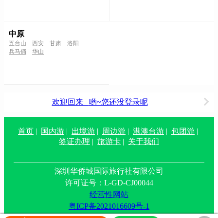
中原
五台山
西安
甘肃
洛阳
兵马俑
华山
欢迎回来
哟~您还没登录呢
首页
|
国内游
|
出境游
|
周边游
|
港澳台游
|
包团游
|
签证办理
|
旅游卡
|
关于我们
深圳华侨城国际旅行社有限公司
许可证号：L-GD-CJ00044
经营性网站
粤ICP备2021016609号-1