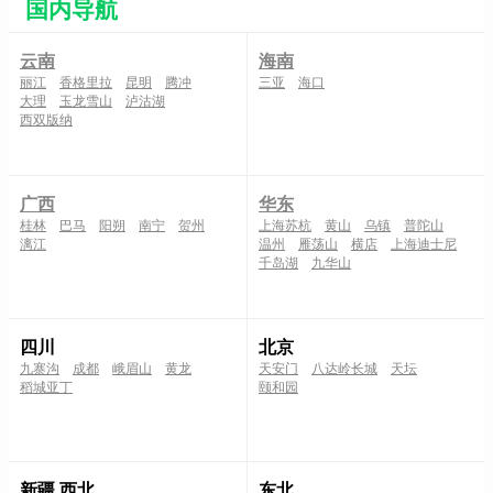
国内导航
云南
海南
丽江
香格里拉
昆明
腾冲
三亚
海口
大理
玉龙雪山
泸沽湖
西双版纳
广西
华东
桂林
巴马
阳朔
南宁
贺州
上海苏杭
黄山
乌镇
普陀山
漓江
温州
雁荡山
横店
上海迪士尼
千岛湖
九华山
四川
北京
九寨沟
成都
峨眉山
黄龙
天安门
八达岭长城
天坛
稻城亚丁
颐和园
新疆 西北
东北