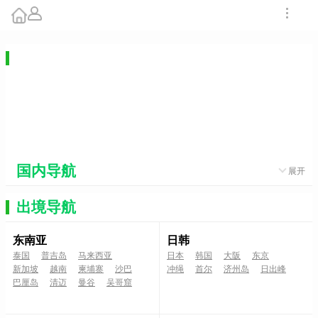
深圳至武夷山的旅游线路
【武夷山一地】<福建武夷山全景双动3
日>
订单数：4 浏览：8604
¥0
出团日期：
--
国内导航
展开
出境导航
东南亚
日韩
泰国
普吉岛
马来西亚
日本
韩国
大阪
东京
新加坡
越南
柬埔寨
沙巴
冲绳
首尔
济州岛
日出峰
巴厘岛
清迈
曼谷
吴哥窟