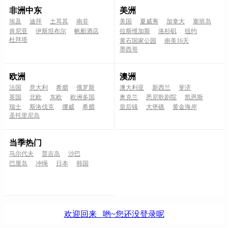
非洲中东
美洲
埃及
迪拜
土耳其
南非
美国
夏威夷
加拿大
塞班岛
肯尼亚
伊斯坦布尔
帆船酒店
拉斯维加斯
洛杉矶
纽约
杜拜塔
黄石国家公园
南美16天
墨西哥
欧洲
澳洲
法国
意大利
希腊
俄罗斯
澳大利亚
新西兰
斐济
英国
北欧
东欧
欧洲多国
奥克兰
悉尼歌剧院
凯恩斯
瑞士
斯洛伐克
挪威
希腊
皇后镇
大堡礁
黄金海岸
圣托里尼岛
当季热门
马尔代夫
普吉岛
沙巴
巴厘岛
冲绳
日本
韩国
欢迎回来
哟~您还没登录呢