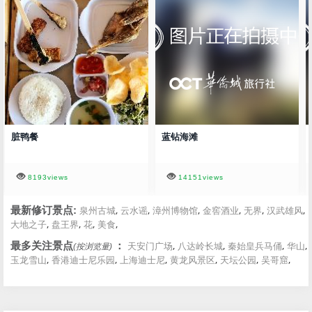
脏鸭餐
蓝钻海滩
8193views
14151views
,
,
,
,
,
,
最新修订景点:
泉州古城
云水谣
漳州博物馆
金窖酒业
无界
汉武雄风
,
,
,
,
大地之子
盘王界
花
美食
,
,
,
,
最多关注景点
：
天安门广场
八达岭长城
秦始皇兵马俑
华山
(按浏览量)
,
,
,
,
,
,
玉龙雪山
香港迪士尼乐园
上海迪士尼
黄龙风景区
天坛公园
吴哥窟