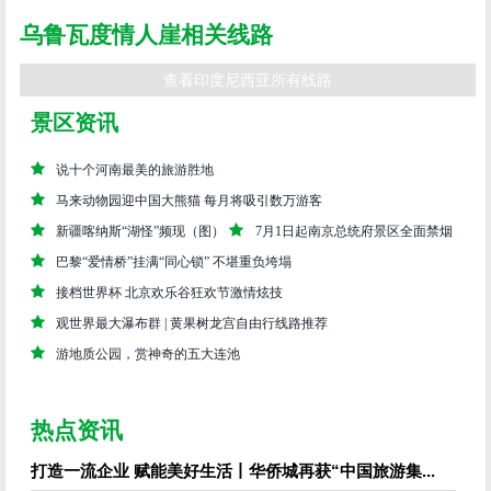
乌鲁瓦度情人崖相关线路
查看印度尼西亚所有线路
景区资讯
说十个河南最美的旅游胜地
马来动物园迎中国大熊猫 每月将吸引数万游客
新疆喀纳斯“湖怪”频现（图）
7月1日起南京总统府景区全面禁烟
巴黎“爱情桥”挂满“同心锁” 不堪重负垮塌
接档世界杯 北京欢乐谷狂欢节激情炫技
观世界最大瀑布群 | 黄果树龙宫自由行线路推荐
游地质公园，赏神奇的五大连池
热点资讯
打造一流企业 赋能美好生活丨华侨城再获“中国旅游集...