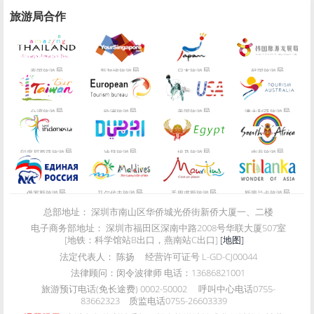
旅游局合作
局
局
局
局
泰国旅游
新加坡旅游
日本旅游
韩国旅游
局
局
局
局
台湾旅游
欧洲旅游
美国旅游
澳大利亚旅游
局
局
局
局
印度尼西亚旅游
迪拜旅游
埃及旅游
南非旅游
局
局
局
局
俄罗斯旅游
马尔代夫旅游
毛里求斯旅游
斯里兰卡旅游
总部地址：
深圳市南山区华侨城光侨街新侨大厦一、二楼
电子商务部地址：
深圳市福田区深南中路2008号华联大厦507室
[地铁：科学馆站B出口，燕南站C出口]
[地图]
法定代表人：
陈扬
经营许可证号
L-GD-CJ00044
法律顾问：
闵令波律师 电话：13686821001
旅游预订电话(免长途费)
0002-50002
呼叫中心电话
0755-
83662323
质监电话
0755-26603339