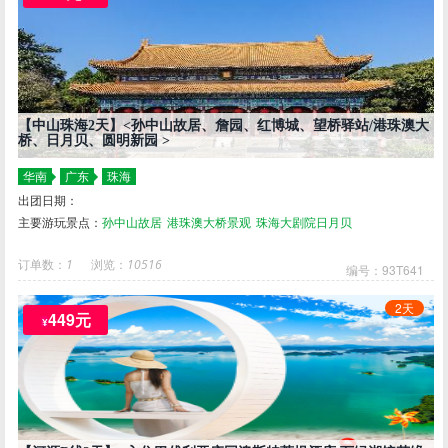
【中山珠海2天】<孙中山故居、詹园、红博城、望桥驿站/港珠澳大
桥、日月贝、圆明新园 >
华南
广东
珠海
出团日期：
主要游玩景点：
孙中山故居
港珠澳大桥景观
珠海大剧院日月贝
订单数：
1
浏览：
10516
编号：93T641
2天
449元
¥