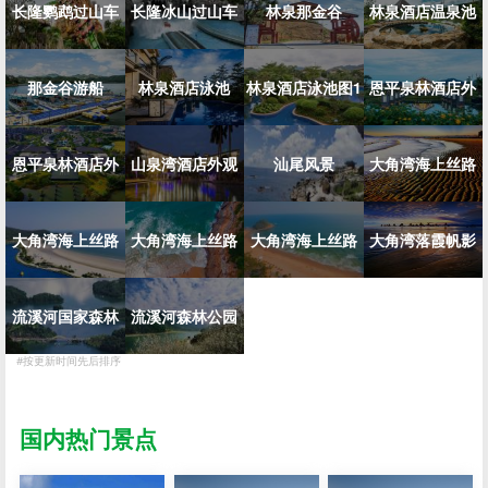
长隆鹦鹉过山车
长隆冰山过山车
林泉那金谷
林泉酒店温泉池
那金谷游船
林泉酒店泳池
林泉酒店泳池图1
恩平泉林酒店外
恩平泉林酒店外
山泉湾酒店外观
汕尾风景
大角湾海上丝路
观图...
大角湾海上丝路
观
大角湾海上丝路
大角湾海上丝路
大角湾落霞帆影
流溪河国家森林
图1
流溪河森林公园
图2
图3
#按更新时间先后排序
公园...
花海...
国内热门景点