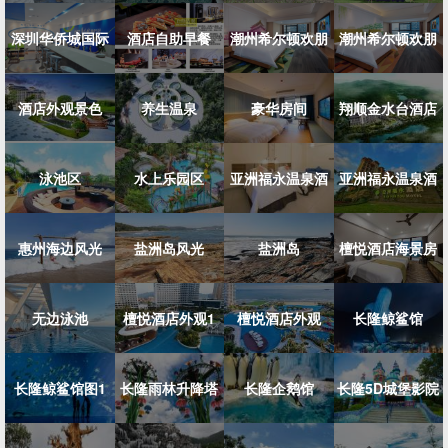
深圳华侨城国际
酒店自助早餐
潮州希尔顿欢朋
观
潮州希尔顿欢朋
酒店外观景色
旅行...
养生温泉
豪华房间
酒店...
翔顺金水台酒店
酒店...
泳池区
水上乐园区
亚洲福永温泉酒
亚洲福永温泉酒
惠州海边风光
盐洲岛风光
盐洲岛
店双...
檀悦酒店海景房
店
无边泳池
檀悦酒店外观1
檀悦酒店外观
长隆鲸鲨馆
长隆鲸鲨馆图1
长隆雨林升降塔
长隆企鹅馆
长隆5D城堡影院