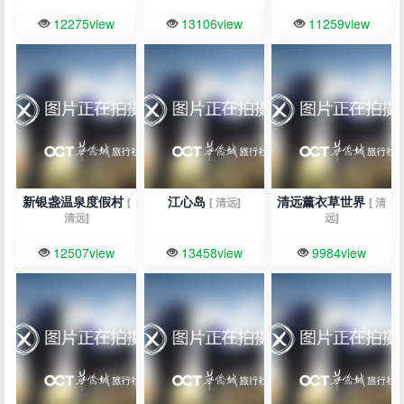
12275view
13106view
11259view
新银盏温泉度假村
江心岛
清远薰衣草世界
[
[ 清远]
[ 清
清远]
远]
12507view
13458view
9984view