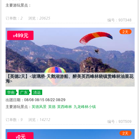
主要游玩景点：
订单数：
2
浏览：
20625
编号：93T348
2天
499元
¥
【英德2天】<玻璃桥·天鹅湖游船、醉美英西峰林晓镇赏峰林油菜花
海>
华南
广东
清远
出团日期：08/08 08/15 08/22 08/29
主要游玩景点：
英德风景
英德
英西峰林
九龙峰林小镇
订单数：
9
浏览：
14212
编号：93T509
2天
0元
¥