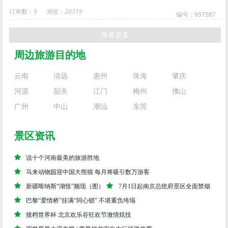
订单数：
9
浏览：
20319
编号：93T587
查看更多
周边旅游目的地
云南
清远
惠州
珠海
肇庆
河源
韶关
江门
梅州
佛山
广州
中山
潮汕
东莞
景区资讯
说十个河南最美的旅游胜地
马来动物园迎中国大熊猫 每月将吸引数万游客
新疆喀纳斯“湖怪”频现（图）
7月1日起南京总统府景区全面禁烟
巴黎“爱情桥”挂满“同心锁” 不堪重负垮塌
接档世界杯 北京欢乐谷狂欢节激情炫技