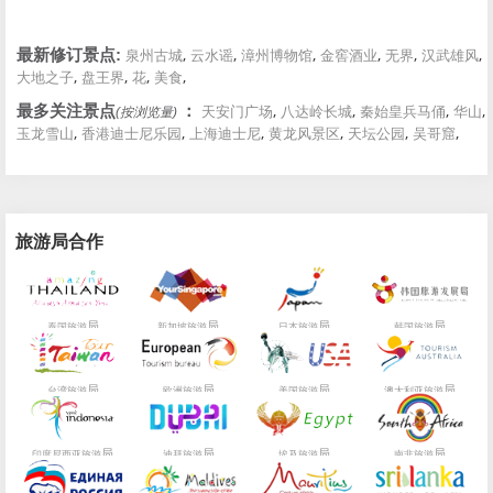
,
,
,
,
,
,
最新修订景点:
泉州古城
云水谣
漳州博物馆
金窖酒业
无界
汉武雄风
,
,
,
,
大地之子
盘王界
花
美食
,
,
,
,
最多关注景点
：
天安门广场
八达岭长城
秦始皇兵马俑
华山
(按浏览量)
,
,
,
,
,
,
玉龙雪山
香港迪士尼乐园
上海迪士尼
黄龙风景区
天坛公园
吴哥窟
旅游局合作
局
局
局
局
泰国旅游
新加坡旅游
日本旅游
韩国旅游
局
局
局
局
台湾旅游
欧洲旅游
美国旅游
澳大利亚旅游
局
局
局
局
印度尼西亚旅游
迪拜旅游
埃及旅游
南非旅游