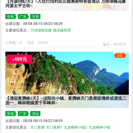
【河源B线2天】<入住巴伐利亚庄园澳斯特菩提酒店 万绿湖镜花缘
河源太平古街>
华南
广东
河源
出团日期：08/08 08/15 08/22 08/29
主要游玩景点：
万绿湖镜花缘
镜花缘风景
订单数：
4
浏览：
22650
编号：93T673
2天
499元
¥
【清远黄腾峡2天】<浈阳坊小镇、黄腾峡天门悬廊玻璃桥或漂流二
选一、峰林晓镇赏千军峰林>
华南
广东
清远
出团日期：08/08 08/15 08/22 08/29
主要游玩景点：
天门悬廊
天门悬廊1
九龙峰林小镇2
九龙峰林小镇