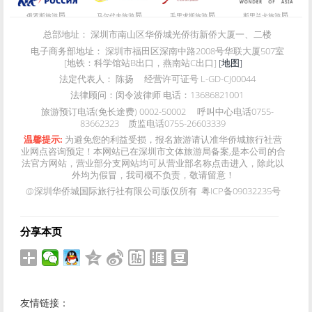
局
局
局
局
俄罗斯旅游
马尔代夫旅游
毛里求斯旅游
斯里兰卡旅游
总部地址：
深圳市南山区华侨城光侨街新侨大厦一、二楼
电子商务部地址：
深圳市福田区深南中路2008号华联大厦507室
[地铁：科学馆站B出口，燕南站C出口]
[地图]
法定代表人：
陈扬
经营许可证号
L-GD-CJ00044
法律顾问：
闵令波律师 电话：13686821001
旅游预订电话(免长途费)
0002-50002
呼叫中心电话
0755-
83662323
质监电话
0755-26603339
温馨提示:
为避免您的利益受损，报名旅游请认准华侨城旅行社营
业网点咨询预定！本网站已在深圳市文体旅游局备案,是本公司的合
法官方网站，营业部分支网站均可从营业部名称点击进入，除此以
外均为假冒，我司概不负责，敬请留意！
@深圳华侨城国际旅行社有限公司版仅所有 粤ICP备09032235号
分享本页
友情链接：