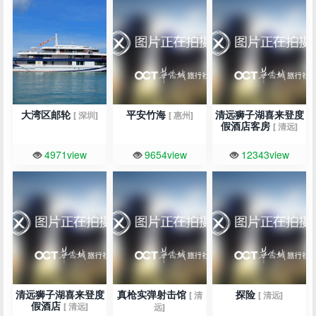
大湾区邮轮
平安竹海
清远狮子湖喜来登度
[ 深圳]
[ 惠州]
假酒店客房
[ 清远]
4971view
9654view
12343view
清远狮子湖喜来登度
真枪实弹射击馆
探险
[ 清
[ 清远]
假酒店
[ 清远]
远]