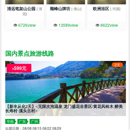
清远笔架山公园
顺峰山牌坊
欧洲浴区
[ 清
[ 佛山]
[ 河源]
远]
6726view
13589view
8622view
国内景点旅游线路
2天
599元
¥
【新丰从化2天】<无限次泡温泉 龙门盛花谷景区/黄花风铃木 醉美
长寿村·溪头古村>
华南
广东
广州
出团日期：08/08 08/15 08/22 08/29