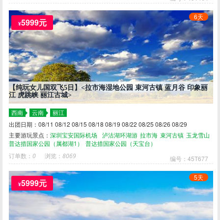
6天
5999元
¥
【纯玩女儿国双飞5日】<拉市海湿地公园 束河古镇 蓝月谷 印象丽
江 虎跳峡 丽江古城>
西南
云南
丽江
出团日期：08/11 08/12 08/15 08/18 08/19 08/22 08/25 08/26 08/29
主要游玩景点：
深圳宝安国际机场
泸沽湖环湖游
拉市海
束河古镇
玉龙雪山
普达措国家公园（属都湖1）
普达措国家公园（天宝台）
订单数：
0
浏览：
8069
编号：45T677
5天
5999元
¥