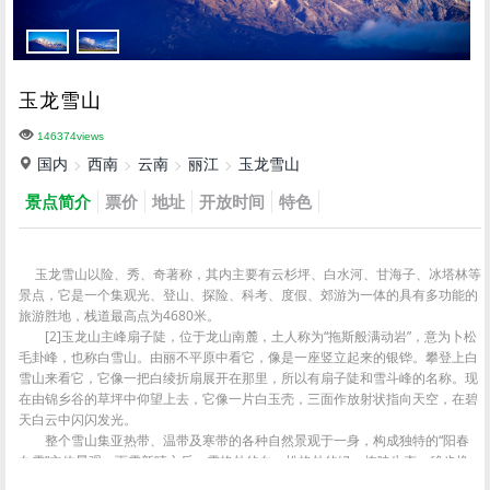
玉龙雪山
146374views
国内
西南
云南
丽江
玉龙雪山
景点简介
票价
地址
开放时间
特色
玉龙雪山以险、秀、奇著称，其内主要有云杉坪、白水河、甘海子、冰塔林等
景点，它是一个集观光、登山、探险、科考、度假、郊游为一体的具有多功能的
旅游胜地，栈道最高点为4680米。
[2]玉龙山主峰扇子陡，位于龙山南麓，土人称为“拖斯般满动岩”，意为卜松
毛卦峰，也称白雪山。由丽不平原中看它，像是一座竖立起来的银铧。攀登上白
雪山来看它，它像一把白绫折扇展开在那里，所以有扇子陡和雪斗峰的名称。现
在由锦乡谷的草坪中仰望上去，它像一片白玉壳，三面作放射状指向天空，在碧
天白云中闪闪发光。
整个雪山集亚热带、温带及寒带的各种自然景观于一身，构成独特的“阳春
白雪”主体景观。雨雪新晴之后，雪格外的白，松格外的绿，掩映生态，移步换
形，很像是白雪和绿松在捉迷藏。故有“绿雪奇峰”，雪不白而绿，蔚为奇观。