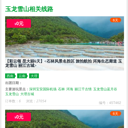
玉龙雪山相关线路
6天
0元
¥
【彩云颂 昆大丽6天】<石林风景名胜区 旅拍航拍 洱海生态廊道 玉
龙雪山 丽江古城>
西南
云南
大理
出团日期：
主要游玩景点：
深圳宝安国际机场
石林
洱海
丽江千古情
玉龙雪山蓝月谷
玉龙雪山
大理古城
订单数：
6
浏览：
27054
编号：45T462
6天
0元
¥