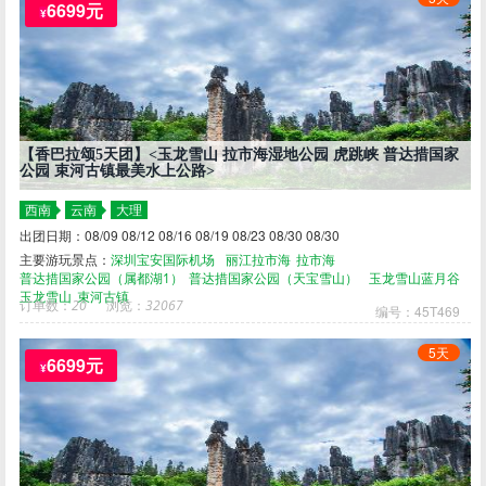
6699元
¥
【香巴拉颂5天团】<玉龙雪山 拉市海湿地公园 虎跳峡 普达措国家
公园 束河古镇最美水上公路>
西南
云南
大理
出团日期：08/09 08/12 08/16 08/19 08/23 08/30 08/30
主要游玩景点：
深圳宝安国际机场
丽江拉市海
拉市海
普达措国家公园（属都湖1）
普达措国家公园（天宝雪山）
玉龙雪山蓝月谷
玉龙雪山
束河古镇
订单数：
20
浏览：
32067
编号：45T469
5天
6699元
¥