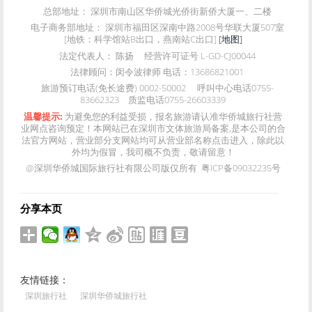
总部地址：
深圳市南山区华侨城光侨街新侨大厦一、二楼
电子商务部地址：
深圳市福田区深南中路2008号华联大厦507室
[地铁：科学馆站B出口，燕南站C出口]
[地图]
法定代表人：
陈扬
经营许可证号
L-GD-CJ00044
法律顾问：
闵令波律师 电话：13686821001
旅游预订电话(免长途费)
0002-50002
呼叫中心电话
0755-
83662323
质监电话
0755-26603339
温馨提示:
为避免您的利益受损，报名旅游请认准华侨城旅行社营
业网点咨询预定！本网站已在深圳市文体旅游局备案,是本公司的合
法官方网站，营业部分支网站均可从营业部名称点击进入，除此以
外均为假冒，我司概不负责，敬请留意！
@深圳华侨城国际旅行社有限公司版仅所有 粤ICP备09032235号
分享本页
友情链接：
深圳旅行社
深圳华侨城旅行社