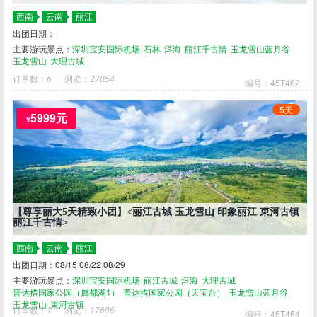
西南
云南
丽江
出团日期：
主要游玩景点：
深圳宝安国际机场
石林
洱海
丽江千古情
玉龙雪山蓝月谷
玉龙雪山
大理古城
订单数：
6
浏览：
27054
编号：45T462
5天
5999元
¥
【尊享丽大5天精致小团】<丽江古城 玉龙雪山 印象丽江 束河古镇
丽江千古情>
西南
云南
丽江
出团日期：08/15 08/22 08/29
主要游玩景点：
深圳宝安国际机场
丽江古城
洱海
大理古城
普达措国家公园（属都湖1）
普达措国家公园（天宝台）
玉龙雪山蓝月谷
玉龙雪山
束河古镇
订单数：
1
浏览：
17696
编号：45T464