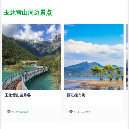
玉龙雪山周边景点
雪山蓝月谷
丽江拉市海
丽江千
6965views
6313views
11