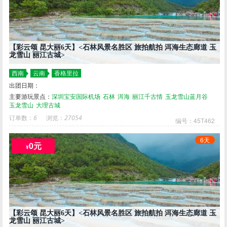
【彩云颂 昆大丽6天】<石林风景名胜区 旅拍航拍 洱海生态廊道 玉
龙雪山 丽江古城>
西南
云南
香格里拉
出团日期：
主要游玩景点：
深圳宝安国际机场
石林
洱海
丽江千古情
玉龙雪山蓝月谷
玉龙雪山
大理古城
订单数：
6
浏览：
27054
编号：45T462
6天
0元
¥
【彩云颂 昆大丽6天】<石林风景名胜区 旅拍航拍 洱海生态廊道 玉
龙雪山 丽江古城>