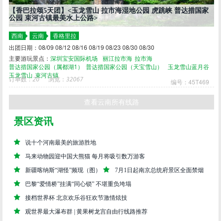
【香巴拉颂5天团】<玉龙雪山 拉市海湿地公园 虎跳峡 普达措国家
公园 束河古镇最美水上公路>
西南
云南
香格里拉
出团日期：08/09 08/12 08/16 08/19 08/23 08/30 08/30
主要游玩景点：
深圳宝安国际机场
丽江拉市海
拉市海
普达措国家公园（属都湖1）
普达措国家公园（天宝雪山）
玉龙雪山蓝月谷
玉龙雪山
束河古镇
订单数：
20
浏览：
32067
编号：45T469
查看云南所有线路
景区资讯
说十个河南最美的旅游胜地
马来动物园迎中国大熊猫 每月将吸引数万游客
新疆喀纳斯“湖怪”频现（图）
7月1日起南京总统府景区全面禁烟
巴黎“爱情桥”挂满“同心锁” 不堪重负垮塌
接档世界杯 北京欢乐谷狂欢节激情炫技
观世界最大瀑布群 | 黄果树龙宫自由行线路推荐