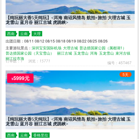
【纯玩丽大香5天纯玩】<洱海 南诏风情岛 航拍+旅拍 大理古城 玉
龙雪山 蓝月谷 丽江古城 虎跳峡>
西南
云南
大理
出团日期：08/11 08/12 08/15 08/18 08/19 08/22 08/25 08/26
主要游玩景点：
深圳宝安国际机场
大理古城
普达措国家公园（属都湖1）
普达措国家公园（天宝雪山）
丽江古城
玉龙雪山
洱海
玉龙雪山
束河古镇
丽江拉市海
订单数：
1
浏览：
15771
编号：45T467
5天
5999元
¥
【纯玩丽大香5天纯玩】<洱海 南诏风情岛 航拍+旅拍 大理古城 玉
龙雪山 蓝月谷 丽江古城 虎跳峡>
西南
云南
香格里拉