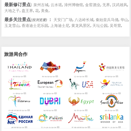
,
,
,
,
,
,
最新修订景点:
泉州古城
云水谣
漳州博物馆
金窖酒业
无界
汉武雄风
,
,
,
,
大地之子
盘王界
花
美食
,
,
,
,
最多关注景点
：
天安门广场
八达岭长城
秦始皇兵马俑
华山
(按浏览量)
,
,
,
,
,
,
玉龙雪山
香港迪士尼乐园
上海迪士尼
黄龙风景区
天坛公园
吴哥窟
旅游局合作
局
局
局
局
泰国旅游
新加坡旅游
日本旅游
韩国旅游
局
局
局
局
台湾旅游
欧洲旅游
美国旅游
澳大利亚旅游
局
局
局
局
印度尼西亚旅游
迪拜旅游
埃及旅游
南非旅游
局
局
局
局
俄罗斯旅游
马尔代夫旅游
毛里求斯旅游
斯里兰卡旅游