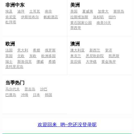
非洲中东
美洲
埃及
迪拜
土耳其
南非
美国
夏威夷
加拿大
塞班岛
肯尼亚
伊斯坦布尔
帆船酒店
拉斯维加斯
洛杉矶
纽约
杜拜塔
黄石国家公园
南美16天
墨西哥
欧洲
澳洲
法国
意大利
希腊
俄罗斯
澳大利亚
新西兰
斐济
英国
北欧
东欧
欧洲多国
奥克兰
悉尼歌剧院
凯恩斯
瑞士
斯洛伐克
挪威
希腊
皇后镇
大堡礁
黄金海岸
圣托里尼岛
当季热门
马尔代夫
普吉岛
沙巴
巴厘岛
冲绳
日本
韩国
欢迎回来
哟~您还没登录呢