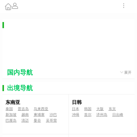
深圳至大连旅游线路
【D2鲁源阑珊夜 山东大连全景双飞7
日】泰山...
订单数：0 浏览：6959
¥0
出团日期：
--
国内导航
展开
出境导航
东南亚
日韩
泰国
普吉岛
马来西亚
日本
韩国
大阪
东京
新加坡
越南
柬埔寨
沙巴
冲绳
首尔
济州岛
日出峰
巴厘岛
清迈
曼谷
吴哥窟