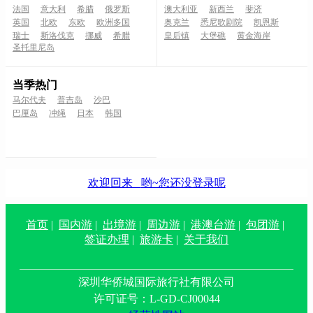
法国
意大利
希腊
俄罗斯
澳大利亚
新西兰
斐济
英国
北欧
东欧
欧洲多国
奥克兰
悉尼歌剧院
凯恩斯
瑞士
斯洛伐克
挪威
希腊
皇后镇
大堡礁
黄金海岸
圣托里尼岛
当季热门
马尔代夫
普吉岛
沙巴
巴厘岛
冲绳
日本
韩国
欢迎回来
哟~您还没登录呢
首页
|
国内游
|
出境游
|
周边游
|
港澳台游
|
包团游
|
签证办理
|
旅游卡
|
关于我们
深圳华侨城国际旅行社有限公司
许可证号：L-GD-CJ00044