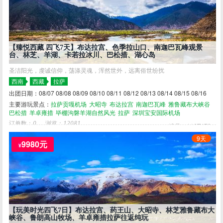
【臻悦西藏 四飞7天】布达拉宫、色季拉山口、南迦巴瓦峰观景
台、林芝、羊湖、卡若拉冰川、巴松措、湖心岛
圣洁阳光，虔诚信仰，荡涤灵魂，浑然世外，远离俗世纷扰
西南
西藏
拉萨
出团日期：08/07 08/08 08/09 08/10 08/11 08/12 08/13 08/14 08/15 08/16
主要游玩景点：
拉萨贡嘎机场
大昭寺
布达拉宫
南迦巴瓦峰
雅鲁藏布大峡谷
巴松措
羊卓雍措
毕棚沟磐羊湖自然风光
拉萨
深圳宝安国际机场
订单数：
0
浏览：
12081
编号：116T479
9天
9980元
¥
【玩美时光四飞7日】布达拉宫、药王山、大昭寺、林芝雅鲁藏布大
到顶部
峡谷、鲁朗高山牧场、羊卓雍措拉萨往返纯玩
^