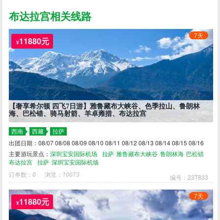
布达拉宫相关线路
7天
11880元
¥
【奢享希尔顿 四飞7日游】雅鲁藏布大峡谷、色季拉山、鲁朗林
海、巴松错、骑马射箭、羊卓雍措、布达拉宫
西南
西藏
拉萨
出团日期：08/07 08/08 08/09 08/10 08/11 08/12 08/13 08/14 08/15 08/16
主要游玩景点：
深圳宝安国际机场
拉萨
雅鲁藏布大峡谷
鲁朗林海
巴松错
布达拉宫
拉萨
深圳宝安国际机场
订单数：
0
浏览：
10073
编号：23T833
7天
11880元
¥