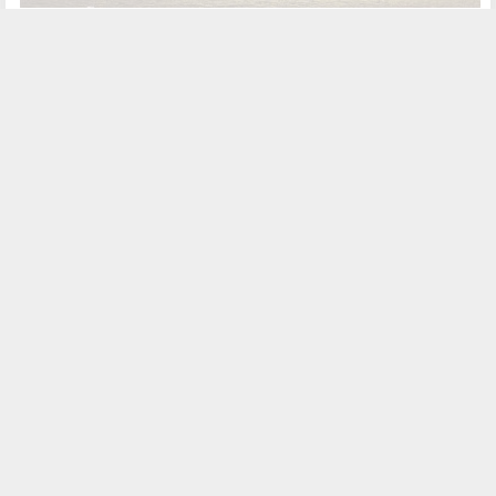
西南
西藏
拉萨
出团日期：08/07 08/08 08/09 08/10 08/11 08/12 08/13 08/14 08/15 08/16
主要游玩景点：
鲁朗林海
桃花沟
雅鲁藏布大峡谷
羊卓雍错
圣湖羊卓雍错
布达拉宫
大昭寺
拉萨
深圳宝安国际机场
订单数：
1
浏览：
9705
编号：47T477
查看西藏所有线路
景区资讯
说十个河南最美的旅游胜地
马来动物园迎中国大熊猫 每月将吸引数万游客
新疆喀纳斯“湖怪”频现（图）
7月1日起南京总统府景区全面禁烟
巴黎“爱情桥”挂满“同心锁” 不堪重负垮塌
接档世界杯 北京欢乐谷狂欢节激情炫技
观世界最大瀑布群 | 黄果树龙宫自由行线路推荐
游地质公园，赏神奇的五大连池