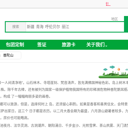
关于旅游卡业务停办公告
企业包团旅游，全球旅行贴心定制！
地区
搜索
包团定制
签证
旅游卡
关于我们
普陀山
第一人间清净地
”
。山石林木、寺塔崖刻、梵音涛声，皆充满佛国神秘色彩。岛上树木
1
株。除千年古樟，还有被列为国家一级保护植物我国特有的珍稀濒危物种普陀鹅耳枥
，构成 了一幅幅绚丽多姿的画卷。
都可以旅游，但是，选择何时上 岛，还须留心斟酌。如果是香客和善男信女，会特意
菩萨出家日，这三个 日子都是农历。以二月大香会期为最盛，六月游山避暑者较多，
，房价也可能略高。
池夜月、法华灵洞、古洞潮声、朝阳涌日、千步金沙、光熙雪霁、茶山夙雾、天门清