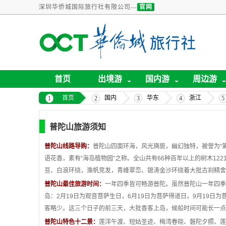
深圳华侨城国际旅行社有限公司—
官网
首页
出境游
国内游
周边游
首页
国内
华东
浙江
普陀山旅游须知
普陀山线路导购：
普陀山四面环海，风光旖旎，幽幻独特，被誉为
“
语花香，素有
“
海岛植物园
”
之称。全山共有
66
种百年以上的树木
122
亘、白浪环绕，渔帆竞发，青峰翠峦、银涛金沙环绕着大批古刹精舍
普陀山最佳旅游时间：
一年四季皆可畅游普陀。虽然普陀山一年四季
岛：
2
月
19
日为观音菩萨生日，
6
月
19
日为菩萨得道日，
9
月
19
日为
客略少。这三个日子的前三天，大批香客上岛，候船时间可能长一点
普陀山特色十二景：
莲洋午渡、短姑圣迹、梅湾春晓、磐陀夕照、莲