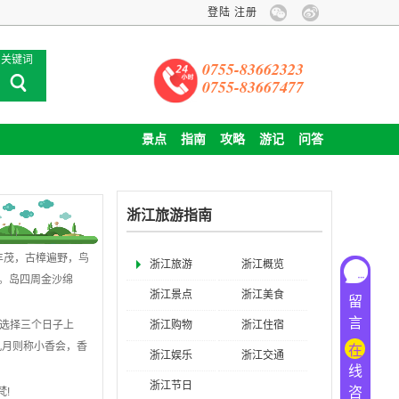
登陆
注册
关键词
0755-83662323
0755-83667477
景点
指南
攻略
游记
问答
浙江旅游指南
丰茂，古樟遍野，鸟
浙江旅游
浙江概览
。岛四周金沙绵
浙江景点
浙江美食
留
言
选择三个日子上
浙江购物
浙江住宿
九月则称小香会，香
在
浙江娱乐
浙江交通
线
浙江节日
咨
梵
!