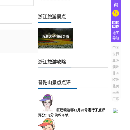
询
Q
浙江旅游景点
地图
西湖太子湾郁金香
导航
中国
世界
亚洲
浙江旅游攻略
澳洲
非洲
欧洲
普陀山景点点评
北美
南美
广东
狂还魂这哪
12月28号进行了点评
评分：8分
佛教圣地