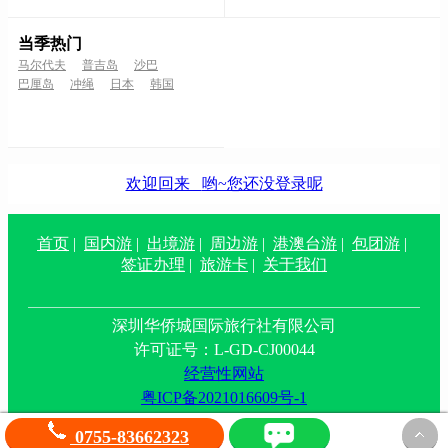
当季热门
马尔代夫
普吉岛
沙巴
巴厘岛
冲绳
日本
韩国
欢迎回来
哟~您还没登录呢
首页
|
国内游
|
出境游
|
周边游
|
港澳台游
|
包团游
|
签证办理
|
旅游卡
|
关于我们
深圳华侨城国际旅行社有限公司
许可证号：L-GD-CJ00044
经营性网站
粤ICP备2021016609号-1
0755-83662323