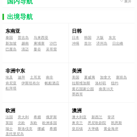
国内导航
展开
出境导航
东南亚
日韩
泰国
普吉岛
马来西亚
日本
韩国
大阪
东京
新加坡
越南
柬埔寨
沙巴
冲绳
首尔
济州岛
日出峰
巴厘岛
清迈
曼谷
吴哥窟
非洲中东
美洲
埃及
迪拜
土耳其
南非
美国
夏威夷
加拿大
塞班岛
肯尼亚
伊斯坦布尔
帆船酒店
拉斯维加斯
洛杉矶
纽约
杜拜塔
黄石国家公园
南美16天
墨西哥
欧洲
澳洲
法国
意大利
希腊
俄罗斯
澳大利亚
新西兰
斐济
英国
北欧
东欧
欧洲多国
奥克兰
悉尼歌剧院
凯恩斯
瑞士
斯洛伐克
挪威
希腊
皇后镇
大堡礁
黄金海岸
圣托里尼岛