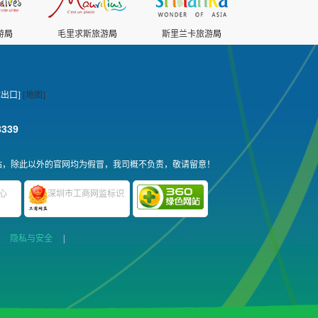
游
局
毛里求斯旅游
局
斯里兰卡旅游
局
出口]
[地图]
3339
站，除此以外的官网均为假冒，我司概不负责，敬请留意！
心
深圳市工商网监标识
|
隐私与安全
|