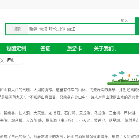
地区
搜索
包团定制
签证
旅游卡
关于我们
庐山
庐山有大江的气魄、大湖的胸襟。这里有伟岸的山体、飞流湍泻的瀑泉、扑朔迷离的
疑是银河落九天
”
、
“
不知庐山真面目，只缘身在此山中
”
，诗人对庐山瑰丽山水的逸兴壮
、锦绣谷、仙人洞、大天池、龙 首涯、石门涧、黄龙潭、乌龙潭、三宝树、芦林湖
书院、观音桥、大汉阳 峰、桃花源（康王谷）、小天池、爱莲池、落星墩。 辐射景
形成了自己的特色，随着旅游业的发展，庐山的酒家餐馆逐渐增多，形成了大到宾馆