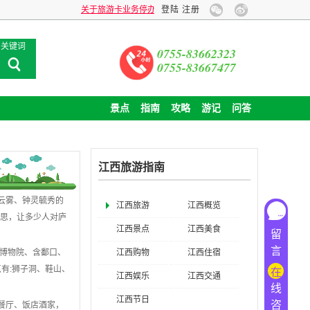
关于旅游卡业务停办公告
企业包团旅游，全球旅行贴心定制！
登陆
注册
关键词
0755-83662323
0755-83667477
景点
指南
攻略
游记
问答
江西旅游指南
云雾、钟灵毓秀的
江西旅游
江西概览
思，让多少人对庐
江西景点
江西美食
留
言
江西购物
江西住宿
、博物院、含鄱口、
点有
:
狮子洞、鞋山、
在
江西娱乐
江西交通
线
江西节日
咨
餐厅、饭店酒家，