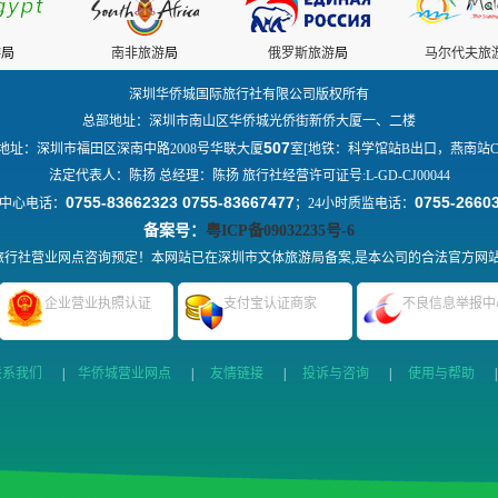
游
局
南非旅游
局
俄罗斯旅游
局
马尔代夫旅
深圳华侨城国际旅行社有限公司版权所有
总部地址：深圳市南山区华侨城光侨街新侨大厦一、二楼
507
地址：深圳市福田区深南中路2008号华联大厦
室[地铁：科学馆站B出口，燕南站C
法定代表人：陈扬 总经理：陈扬 旅行社经营许可证号:L-GD-CJ00044
0755-83662323 0755-83667477
0755-2660
中心电话：
；24小时质监电话：
备案号：
粤ICP备09032235号-6
行社营业网点咨询预定！本网站已在深圳市文体旅游局备案,是本公司的合法官方网
企业营业执照认证
支付宝认证商家
不良信息举报中
联系我们
|
华侨城营业网点
|
友情链接
|
投诉与咨询
|
使用与帮助