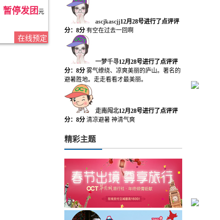
暂停发团
元
ascjkascjj
12月28号进行了点评
评
分：8分
有空在过去一回啊
在线预定
一梦千寻
12月28号进行了点评
评
分：8分
雾气缭绕、凉爽美丽的庐山。著名的
避暑胜地。走走看看才最美丽。
走南闯北
12月28号进行了点评
评
分：8分
清凉避暑 神清气爽
精彩主题