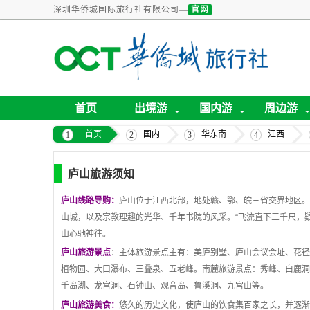
深圳华侨城国际旅行社有限公司—
官网
首页
出境游
国内游
周边游
首页
国内
华东南
江西
庐山旅游须知
庐山线路导购：
庐山位于江西北部，地处赣、鄂、皖三省交界地区。
山城，以及宗教理趣的光华、千年书院的风采。
“
飞流直下三千尺，
山心驰神往。
庐山旅游景点
：主体旅游景点主有：美庐别墅、庐山会议会址、花径
植物园、大口瀑布、三叠泉、五老峰。南麓旅游景点：秀峰、白鹿洞
千岛湖、龙宫洞、石钟山、观音岛、鲁溪洞、九宫山等。
庐山旅游美食：
悠久的历史文化，使庐山的饮食集百家之长，并逐渐