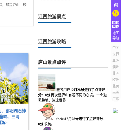
询
耳，都是庐山上较
Q
江西旅游景点
地图
导航
江西旅游攻略
中国
世界
亚洲
庐山景点点评
澳洲
非洲
欧洲
北美
匿名用户
12月28号进行了点评
评
南美
分：8分
两次游庐山有着不同的心境，一个避
广东
暑胜地，清凉世界
山、鄱阳湖石钟
篁岭、三清
theirs
12月28号进行了点评
评分：
日游>
8分
很美。