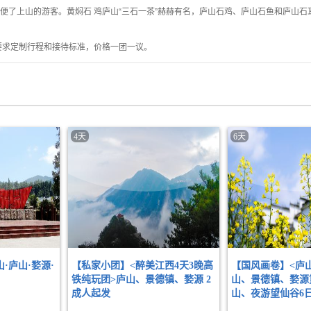
便了上山的游客。黄焖石 鸡庐山
“
三石一茶
”
赫赫有名，庐山石鸡、庐山石鱼和庐山石
要求定制行程和接待标准，价格一团一议。
4天
6天
·庐山·婺源·
【私家小团】<醉美江西4天3晚高
【国风画卷】<庐
铁纯玩团>庐山、景德镇、婺源 2
山、景德镇、婺源
成人起发
山、夜游望仙谷6