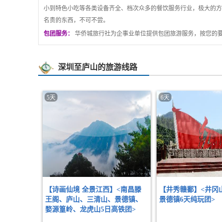
小到特色小吃等各类设备齐全、档次众多的餐饮服务行业，极大的方
名贵的东西，不可不尝。
包团服务：
华侨城旅行社为企事业单位提供包团旅游服务，按您的
深圳至庐山的旅游线路
5天
6天
【诗画仙境 全景江西】<南昌滕
【井秀赣鄱】<井冈山
王阁、庐山、三清山、景德镇、
景德镇6天纯玩团>
婺源篁岭、龙虎山5日高铁团>