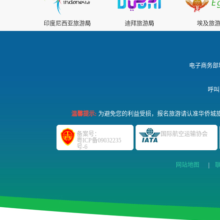
印度尼西亚旅游
局
迪拜旅游
局
埃及旅
电子商务部
呼叫
温馨提示:
为避免您的利益受损，报名旅游请认准华侨城旅
备案号：
国际航空运输协会
粤ICP备09032235
号-6
网站地图
|