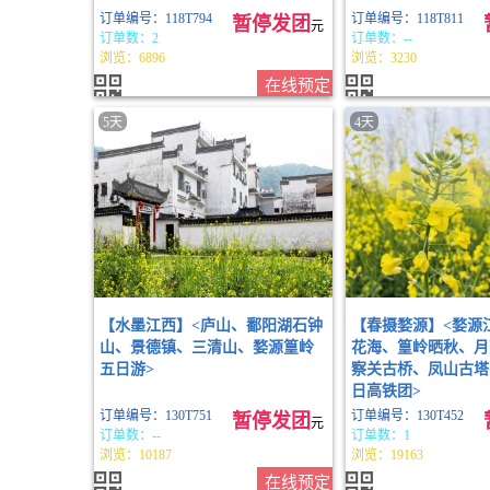
订单编号：118T794
订单编号：118T811
暂停发团
元
订单数：2
订单数：--
浏览：6896
浏览：3230
在线预定
5天
4天
【水墨江西】<庐山、鄱阳湖石钟
【春摄婺源】<婺源
山、景德镇、三清山、婺源篁岭
花海、篁岭晒秋、月
五日游>
察关古桥、凤山古塔
日高铁团>
订单编号：130T751
订单编号：130T452
暂停发团
元
订单数：--
订单数：1
浏览：10187
浏览：19163
在线预定