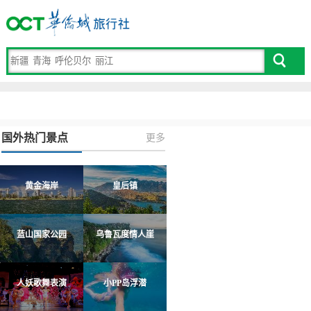
国外热门景点
更多
黄金海岸
皇后镇
蓝山国家公园
乌鲁瓦度情人崖
人妖歌舞表演
小PP岛浮潜