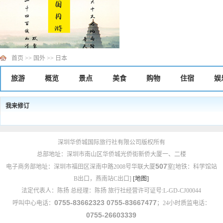
首页
>>
国外
>>
日本
旅游
概览
景点
美食
购物
住宿
娱
我来修订
深圳华侨城国际旅行社有限公司版权所有
总部地址：深圳市南山区华侨城光侨街新侨大厦一、二楼
507
电子商务部地址：深圳市福田区深南中路2008号华联大厦
室[地铁：科学馆站
B出口，燕南站C出口]
[地图]
法定代表人：陈扬 总经理：陈扬 旅行社经营许可证号:L-GD-CJ00044
0755-83662323 0755-83667477
呼叫中心电话：
；24小时质监电话：
0755-26603339