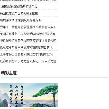
湾
“出国旅游”渐成隐形行贿手段
韩国拟放宽中国游客签证限制
出境游OTA 未来要玩儿得更专业
今年十一黄金周团队游遇冷 出境参团人数下
降明显
英国宣布简化三项签证手续以吸引中国游客
华侨城旅行社获马来西亚 签证深圳独家代理
权
伦敦成今年夏季欧洲游客首选度假目的地
上半年韩出国旅游人数比去年同期增9.6%
成都将实行72小时免签 或推进口岸中转免签
精彩主题