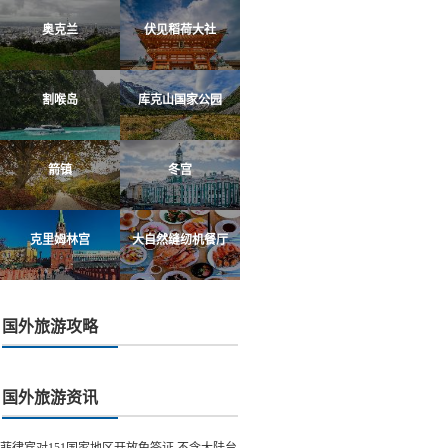
奥克兰
伏见稻荷大社
割喉岛
库克山国家公园
箭镇
冬宫
克里姆林宫
大自然缝纫机餐厅
国外旅游攻略
国外旅游资讯
菲律宾对151国家地区开放免签证 不含大陆台