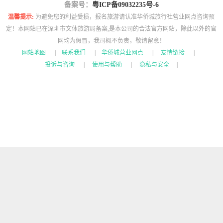
备案号：
粤ICP备09032235号-6
温馨提示:
为避免您的利益受损，报名旅游请认准华侨城旅行社营业网点咨询预
定！本网站已在深圳市文体旅游局备案,是本公司的合法官方网站，除此以外的官
网均为假冒，我司概不负责，敬请留意！
网站地图
|
联系我们
|
华侨城营业网点
|
友情链接
|
投诉与咨询
|
使用与帮助
|
隐私与安全
|