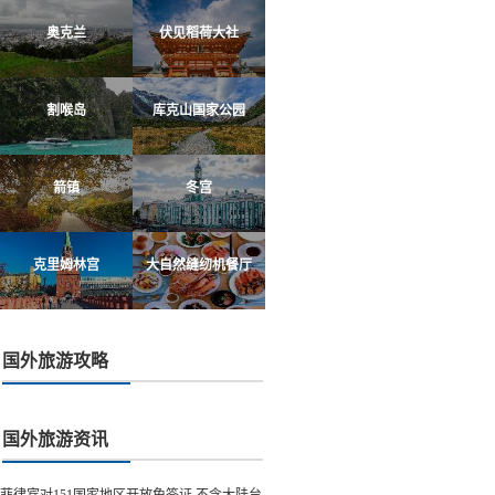
奥克兰
伏见稻荷大社
割喉岛
库克山国家公园
箭镇
冬宫
克里姆林宫
大自然缝纫机餐厅
国外旅游攻略
国外旅游资讯
菲律宾对151国家地区开放免签证 不含大陆台