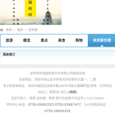
首页
>>
国外
>>
突尼斯
旅游
概览
景点
美食
购物
突尼斯
住宿
我来修订
深圳华侨城国际旅行社有限公司版权所有
总部地址：深圳市南山区华侨城光侨街新侨大厦一、二楼
507
电子商务部地址：深圳市福田区深南中路2008号华联大厦
室[地铁：科学馆站
B出口，燕南站C出口]
[地图]
法定代表人：陈扬 总经理：陈扬 旅行社经营许可证号:L-GD-CJ00044
0755-83662323 0755-83667477
呼叫中心电话：
；24小时质监电话：
0755-26603339