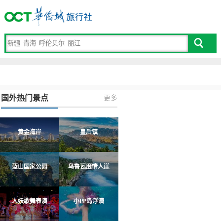
国外热门景点
更多
黄金海岸
皇后镇
蓝山国家公园
乌鲁瓦度情人崖
人妖歌舞表演
小PP岛浮潜