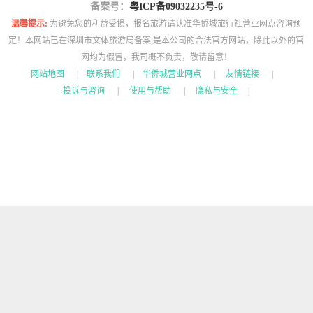
备案号：
粤ICP备09032235号-6
温馨提示:
为避免您的利益受损，报名旅游请认准华侨城旅行社营业网点咨询预
定！本网站已在深圳市文体旅游局备案,是本公司的合法官方网站，除此以外的官
网均为假冒，我司概不负责，敬请留意！
网站地图
|
联系我们
|
华侨城营业网点
|
友情链接
|
投诉与咨询
|
使用与帮助
|
隐私与安全
|