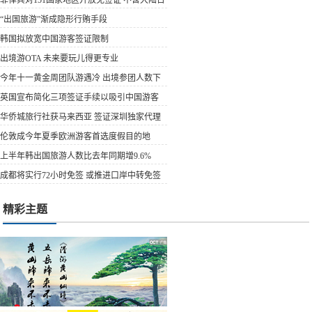
湾
“出国旅游”渐成隐形行贿手段
韩国拟放宽中国游客签证限制
出境游OTA 未来要玩儿得更专业
今年十一黄金周团队游遇冷 出境参团人数下
降明显
英国宣布简化三项签证手续以吸引中国游客
华侨城旅行社获马来西亚 签证深圳独家代理
权
伦敦成今年夏季欧洲游客首选度假目的地
上半年韩出国旅游人数比去年同期增9.6%
成都将实行72小时免签 或推进口岸中转免签
精彩主题