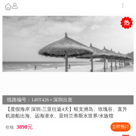
热
线路编号：149T426 • 深圳出发
【度假海岸 深圳-三亚往返4天】蜈支洲岛、玫瑰谷、直升
机游船出海、远海潜水、亚特兰蒂斯水世界/水族馆
3890
元
立即预订
价格: