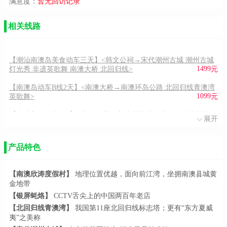
满意度：
暂无回访记录
相关线路
【潮汕南澳岛美食动车三天】<韩文公祠→宋代潮州古城 潮州古城
1499
灯光秀 非遗英歌舞 南澳大桥 北回归线>
元
【南澳岛动车B线2天】<南澳大桥→南澳环岛公路 北回归线青澳湾
1099
英歌舞>
元
【潮汕美食动车2天】<入住五星酒店 潮州古城牌坊街、赏潮州大
展开
999
戏、品潮汕功夫茶>
元
【潮汕温泉动车2天】<无限浸泡天然养生氡温泉、潮州古城牌坊
产品特色
899
街、泰佛殿>
元
【荟萃潮汕温泉3天】<了解“潮汕非物质文化遗产”品正宗牛肉火
【南澳欣涛度假村】
地理位置优越，面向前江湾，坐拥南澳县城黄
0
锅、游最美岛屿南澳岛、泡顶级粤东氡温泉>
元
金地带
【银屏蚝烙】
CCTV舌尖上的中国两百年老店
【揭阳普宁美食红色之旅3天】<揭阳望天湖度假村、摩天轮、侏罗
0
纪鲵龙谷/地道战表演、什石洋红色村庄>
元
【北回归线青澳湾】
我国第
11座北回归线标志塔；更有“东方夏威
夷”之美称
【潮州美食团】<灯光秀、骑楼建筑、石炮台公园、古城牌坊街、