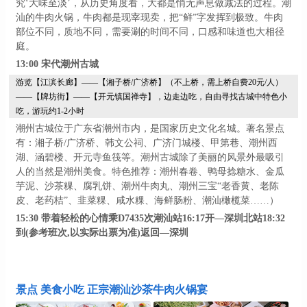
究‘大味至淡’，从历史角度看，大都是悄无声息做减法的过程。
潮
汕的牛肉火锅，牛肉都是现宰现卖，把
“鲜”字发挥到极致。牛肉
部位不同，质地不同，需要涮的时间不同，口感和味道也大相径
庭。
13:00
宋代潮州古城
游览【江滨长廊】
——【湘子桥/广济桥】（
不
上桥
，需上桥自费
20元/人
）
——【牌坊街】——【开元镇国禅寺】，边走边吃，自由寻找古城中特色小
吃，游玩约1-2小时
潮州古城位于广东省潮州市内，是国家历史文化名城。著名景点
有：湘子桥
/广济桥、韩文公祠、广济门城楼、甲第巷、潮州西
湖、涵碧楼、开元寺鱼筏等。
潮州古城除了美丽的风景外最吸引
人的当然是潮州美食。特色推荐：潮州春卷、鸭母捻糖水、金瓜
芋泥、沙茶粿、腐乳饼、潮州牛肉丸、潮州三宝
“老香黄、老陈
皮、老药桔”、韭菜粿、咸水粿、海鲜肠粉、潮汕橄榄菜……）
15:30
带着轻松的心情乘
D7435次潮汕站16:17开—深圳北站18:32
到(参考班次,以实际出票为准)返回—深圳
景点 美食小吃 正宗潮汕沙茶牛肉火锅宴