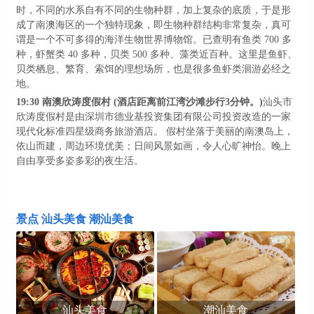
时，不同的水系自有不同的生物种群，加上复杂的底质，于是形
成了南澳海区的一个独特现象，即生物种群结构非常复杂，真可
谓是一个不可多得的海洋生物世界博物馆。已查明有鱼类
700 多
种，虾蟹类 40 多种，贝类 500 多种、藻类近百种。这里是鱼虾、
贝类栖息、繁育、索饵的理想场所，也是很多鱼虾类洄游必经之
地。
19:30
南澳欣涛度假村
(酒店距离前江湾沙滩步行3分钟。)
汕头市
欣涛度假村是由深圳市德业基投资集团有限公司投资改造的一家
现代化标准四星级商务旅游酒店。
假村坐落于美丽的南澳岛上，
依山而建，周边环境优美；日间风景如画，令人心旷神怡。晚上
自由享受多姿多彩的夜生活。
景点 汕头美食 潮汕美食
汕头美食
潮汕美食