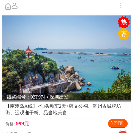
热
荐
线路编号：93T974 • 深圳出发
【南澳岛A线】<汕头动车2天>韩文公祠、潮州古城牌坊
街、远观湘子桥、品当地美食
999
元
立即预订
价格: