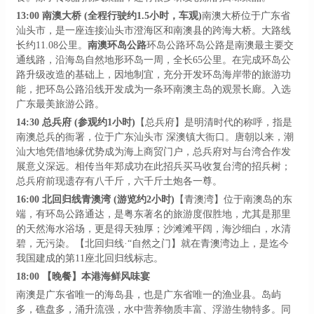
13:00
南澳大桥
(全程行驶约1.5小时，车观)
南澳大桥位于广东省
汕头市，是一座连接汕头市澄海区和南澳县的跨海大桥。大路线
长约
11.08公里。
南澳环岛公路
环岛公路环岛公路是南澳最主要交
通线路，沿海岛自然地形环岛一周，全长
65公里。在完成环岛公
路升级改造的基础上，因地制宜，充分开发环岛海岸带的旅游功
能，把环岛公路沿线开发成为一条环南澳主岛的观景长廊。入选
广东最美旅游公路。
14:30
总兵府
(参观约1小时)
【总兵府】是明清时代的称呼，指是
南澳总兵的衙署，位于广东汕头市
深澳镇大衙口。唐朝以来，潮
汕大地凭借地缘优势成为海上商贸门户，总兵府对与台湾合作发
展意义深远。相传当年郑成功在此招兵买马收复台湾的招兵树；
总兵府前现遗存有八千斤，六千斤土炮各一尊。
16:00
北回归线青澳湾
(游览约2小时)
【青澳湾】位于南澳岛的东
端，有环岛公路通达，是粤东著名的旅游度假胜地，尤其是那里
的天然海水浴场，更是得天独厚；沙滩滩平阔，海沙细白，水清
碧，无污染。
【北回归线
·“自然之门】就在青澳湾边上，是迄今
我国建成的第11座北回归线标志。
18:00
【晚餐】本港海鲜风味宴
南澳是广东省唯一的海岛县，也是广东省唯一的渔业县。岛屿
多，礁盘多，涌升流强，水中营养物质丰富、浮游生物特多。同