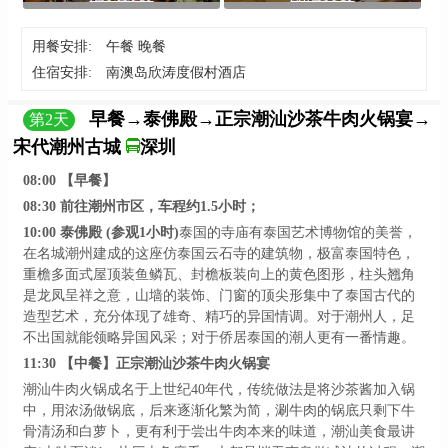
用餐安排:
午餐 晚餐
住宿安排:
南澳岛欣涛度假村酒店
早餐→泰佛殿→正宗潮汕沙茶牛肉火锅宴→
第
2
天
宋代潮州古城
深圳
08:00
【早餐】
08:30
前往潮州市区，车程约
1.5小时；
10:00
泰佛殿
(参观1小时)
泰国的寺庙有泰国艺术博物馆的美誉，
在名城潮州建成的这座仿泰国云石寺的建筑物，极富泰国特色，
重檐多面式屋顶装鱼鳞瓦、封檐板装向上的黄色图形，柱头翘角
是龙凤呈祥之意，山墙的装饰、门窗的顶尖形集中了泰国古代的
造型艺术，充分体现了雄奇、精巧的异国情调。对于潮州人，足
不出国就能领略异国风采；对于侨居泰国的潮人更有一番情趣。
11:30
【中餐】正宗潮汕沙茶牛肉火锅宴
潮汕牛肉火锅成名于上世纪
40年代，传统做法是将沙茶酱加入锅
中，用浓汤做锅底，后来逐渐化繁为简，涮牛肉的锅底只剩下牛
骨清汤和白萝卜，更有利于尝出牛肉本来的味道，潮汕美食最讲