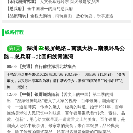
【宋代潮州古城】
人文荟萃冠岭东
烟火最是故乡浓
0
朝圣园《火锅+银屏蚝烙+十八式》动车2天>
元
【总兵府】
全中国唯一的海岛总兵府
【向往的潮汕】<潮剧茶座.正宗牛肉火锅.银屏蚝烙.地道美食.南澳
【品质纯玩】
全程无购物，纯玩自由，放心玩耍，乐享旅途
0
岛.潮州古城>高铁3天团
元
0
【印象闽南】<东山岛+漳州古城+云水谣+泉州蟳埔村4天游>
元
线路行程
【长寿客都-五星梅州】<了解客家非物质文化遗产、游客家围龙
0
屋、叶帅故居、夜游梅江2天动车>
元
深圳
银屏蚝烙→南澳大桥→南澳环岛公
第
1
天
路→总兵府→北回归线青澳湾
08:00
【交通】自行前往深圳北站集合
于指定地点集合乘
G1602次深圳北站（09:18开）—潮汕站（11:04到）（参考
车次，以实际出票车次为准）前往著名侨乡，素有“海滨邹鲁”“岭海名邦”之
称……潮汕；
12:00
【中餐】银屏蚝烙
随着【舌尖上的中国】第二季的播
出，
“澄海银屏蚝烙”进入了大家的视野，百年银屏，潮汕老字
号，一道招牌菜，传承的魅力，经典的味道。始于1921年，百年
蚝烙是潮汕人民记忆中的味道，百年银屏秉承着“传承、责任、品
质、创新”，用心给大家呈现一道道舌尖上的美食。百年银屏，是
潮汕人记忆中最亲切、最家常的美食，来百年银屏，品经典美
食。除了传统的潮式菜品，还有很多研发创新的口味菜品。