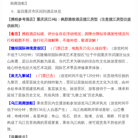
画廊游船
】
6、返回重庆市区回到酒店休息
【携程参考酒店】
重庆滨江
4钻：枫郡雅致酒店揽江房型（注意揽江房型仅提
供标间）
【
备注
】
携程酒店钻级、评分会存在浮动情况，因降分降钻等偶发性情况与
行程截图不符，旅行社只做解释，不做补偿，敬请谅解！
【
懒坝国际禅境度假区
】
（
门票已含
，电瓶车
25元/人须自理
）
（游览时间
不低于
120分钟）?武隆懒坝国际禅境艺术度假区?
位于中国重庆市武隆区仙女
山南麓，是以自然风貌为基底、当代艺术为驱动的综合性文化旅游度假区，
核心特色包括大地艺术花园、国际艺术季及禅修康养体验，
【
蚩尤九黎城
】
（
门票已含）
（游览时间不低于
120分钟）欣赏雄伟壮丽的
九黎宫，感受苗族文化的独特魅力，景区以苗族始祖蚩尤文化为主线，由40
余处单体景观建筑构成，集苗族文化、旅游景区、游客接待于一体，继承和
延续了苗族历史文化、民俗风情，重现“九黎之城”历史风貌。
【
乌江画廊游船
】
乘坐景区内交通游船参加游览乌江两岸风光（游览时间不
低于
60分钟，费用158元/人
自愿产生
），乌江画廊两岸翠绿葱郁，山峦叠
嶂，奇峰对峙，各显神姿，奇山、怪石、碧水、险滩、古镇、廊桥、纤道等
构成了乌江百里画廊的景观要素，乘坐乌江画舫，便可观赏美不胜收的景
致。
【
温馨提示】