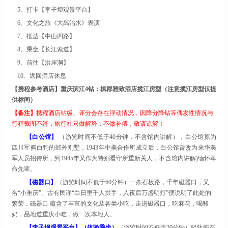
5、
打卡
【
李子坝观景平台
】
6、文化之旅《大禹治水》表演
7
、抵达
【
中山四路
】
8
、乘坐
【
长江索道
】
9
、前往
【
洪崖洞
】
10
、返回酒店休息
【携程参考酒店】
重庆滨江
4钻：枫郡雅致酒店揽江房型（注意揽江房型仅提
供标间）
【
备注
】
携程酒店钻级、评分会存在浮动情况，因降分降钻等偶发性情况与
行程截图不符，旅行社只做解释，不做补偿，敬请谅解！
【
白公馆
】
（游览时间不低于
40
分钟，不含馆内讲解），白公馆原为
四川军阀白驹的郊外别墅，
1943年中美合作所成立后，白公馆曾改为来华美
军人员招待所，到1945年又作为特别看守所重新关人，不含馆内讲解)缅怀革
命先辈。
【
磁器口
】
（游览时间不低于
60分钟）一条石板路，千年磁器口，又
名“小重庆”。古有民谣“白日里千人拱手，入夜后万盏明灯”便说明了此处的
繁荣，磁器口 蕴含了丰富的文化及各类小吃，走进磁器口，吃麻花，喝酸
奶，品地道重庆小吃，做一次本地人。
【
李子坝观景平台
】
（体验乘坐）
（游览时间不低于
20分钟）轻轨能在