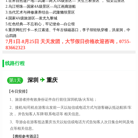
1.世界自然遗产地—武隆—两大5A级景区—“天生三桥景区”，“仙女山景区”
2.乌江明珠—国家4A级景区—乌江画廊游船
3.当代艺术与禅修康养结合—武隆懒坝景区
4.国家4A级旅游区—蚩尤九黎城
5.红色经典—不忘初心，牢记使命—白公馆
6.重庆网红打卡—长江索道、千年古镇磁器口，李子坝轻轨穿楼，洪崖洞，中
山四路
7月1日-8月25日 天天发团，大节假日价格欢迎咨询，0755-
83662323
线路行程
深圳
重庆
第
1
天
【今日安排】
1、旅游者持有效身份证件自行前往
深圳
机场
/火车站；
2、接机/站司机在游客出发前一天以短信或电话方式与游客确认抵达航
班
/车
次，
并告知客人车牌
/联系电话等
相关信息。
3、导游会在游客抵达
重庆
当天以短信或电
话方式告知客人次日集合时间及地
点等相关信息。
【携程参考酒店】