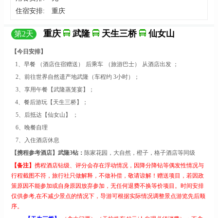
住宿安排:
重庆
重庆
武隆
天生三桥
仙女山
第
2
天
【今日安排】
1、早餐
（酒店住宿赠送）
后乘车
（旅游巴士）
从酒店出发
；
2、前往世界
自然遗产地武隆
（
车程约
3
小时
）；
3、享用午餐【
武隆蒸笼宴
】
；
4、餐后
游玩
【
天生三桥
】
；
5、后抵达【
仙女山
】
；
6、
晚
餐
自理
7
、入住酒店休息
【
携程
参考酒店】
武隆
3钻：
陈家花园，大自然，橙子，格子酒店等同级
【
备注
】
携程酒店钻级、评分会存在浮动情况，因降分降钻等偶发性情况与
行程截图不符，旅行社只做解释，不
做补偿，敬请谅解！
赠送项目，若因政
策原因不能参加或自身原因放弃参加，无任何退费不换等价项目。时间安排
仅供参考
,在不减少景点的情况下，导游可根据实际情况调整景点游览先后顺
序。