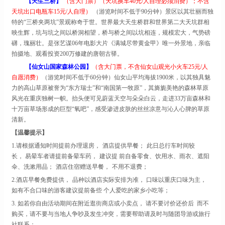
【
天生三桥
】
（含大门票
）（天坑换车
40元/人自理必须消费）；
不含
天坑出口电瓶车
15元
/人自理）
（游览时间不低于
90分钟）景区以其壮丽而独
特的“三桥夹两坑”景观称奇于世。世界最大天生桥群和世界第二大天坑群相
映生辉，坑与坑之间以桥洞相望，桥与桥之间以坑相连，规模宏大，气势磅
礴，瑰丽壮。是张艺谋06年电影大片《满城尽带黄金甲》唯一外景地，亲临
拍摄地、观看投资200万修建的唐朝古驿。
【
仙女山国家森林公园
】
（含大门票
，不含仙女山观光小火车
25元
/人
自愿
消费
）
（游览时间不低于
60分钟）仙女山平均海拔1900米，以其独具魅
力的高山草原被誉为“东方瑞士”和“南国第一牧原”，其旖旎美艳的森林草原
风光在重庆独树一帜。抬头便可见蔚蓝天空与朵朵白云，走进33万亩森林和
十万亩草场形成的巨型“氧吧”，感受渗进皮肤的丝丝凉意与沁人心脾的草原
清新。
【温馨提示】
1
.
请根据通知时间提前办理退房，
酒店提供早餐；
此日总行车时间较
长，
易晕车者请提前备晕车药，
建议提
前自备零食、饮用水、雨衣、遮阳
伞、洗漱用品；
酒店住宿赠送早餐，
不用不退费；
2
.
酒店早餐免费提供，
品种以酒店实际
安排为准，
口味以
重庆
口味为主，
如有不合口味的游客建议提前备些
个人爱吃的家乡小吃等；
3
.
如若你自由活动期间在附近逛街商店或小卖点，
请不要讨价还价后
而不
购买，请不要与当地人争吵及发生冲突，需要帮助请及
时与随团导游或旅行
社联系；