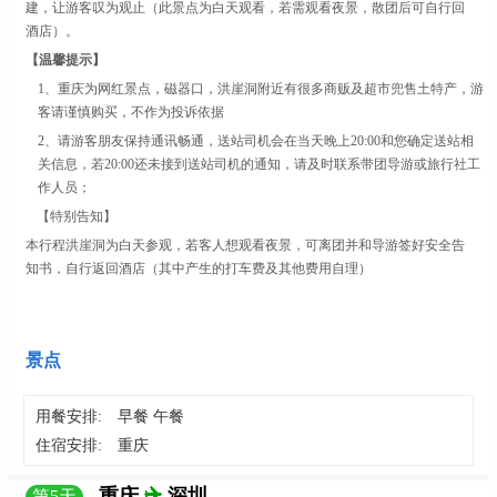
建，让游客叹为观止（此景点为白天观看，若需观看夜景，散团后可自行回
酒店）。
【温馨提示】
1、
重庆为网红景点，磁器口，洪崖洞附近有很多商贩及超市兜售土特产，游
客请谨慎购买，不作为投诉依据
2、
请游客朋友保持通讯畅通，送站司机会在当天晚上
20:00和您确定送站相
关信息，若20:00还未接到送站司机的通知，请及时联系带团导游或旅行社工
作人员；
【特别告知】
本行程洪崖洞为白天参观，若客人想观看夜景，可离团并和导游签好安全告
知书，自行返回酒店（其中产生的打车费及其他费用自理）
景点
用餐安排:
早餐 午餐
住宿安排:
重庆
重庆
深圳
第
5
天