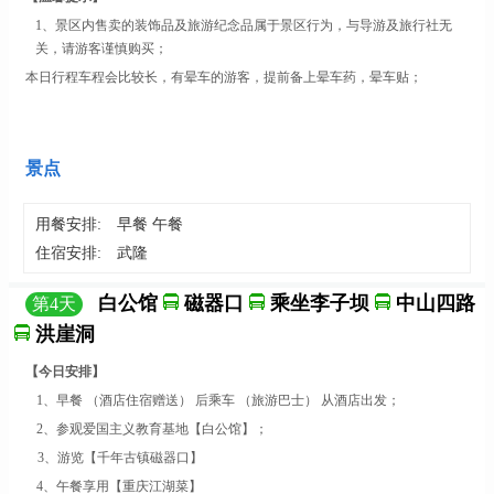
1、
景区内售卖的装饰品及旅游纪念品属于景区行为，与导游及旅行社无
关，请游客谨慎购买
；
本日行程车程会比较长，有晕车的游客，提前备上晕车药，晕车贴；
景点
用餐安排:
早餐 午餐
住宿安排:
武隆
白公馆
磁器口
乘坐李子坝
中山四路
第
4
天
洪崖洞
【今日安排】
1、早餐 （酒店住宿赠送） 后乘车 （旅游巴士）
从酒店出发；
2、
参观爱国主义教育基地
【
白公馆
】
；
3、
游览
【
千年古镇磁器口
】
4、
午餐享用
【
重庆江湖菜
】