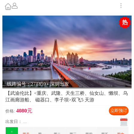
热
线路编号：27T859 • 深圳出发
【武渝伦比】<重庆、武隆、天生三桥、仙女山、懒坝、乌
江画廊游船、 磁器口、李子坝>双飞5 天游
4080
元
立即预订
价格:
出发日：
...
+