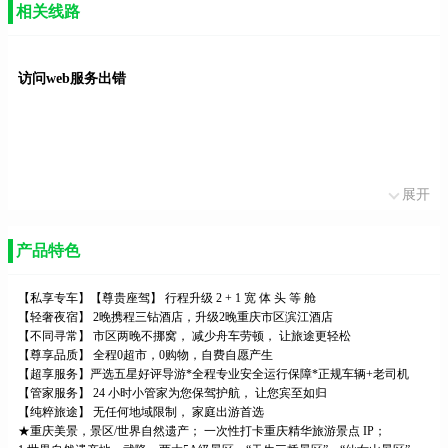
相关线路
访问web服务出错
展开
产品特色
【私享专车】【尊贵座驾】 行程升级 2 + 1 宽 体 头 等 舱
【轻奢夜宿】 2晚携程三钻酒店，升级2晚重庆市区滨江酒店
【不同寻常】 市区两晚不挪窝， 减少舟车劳顿， 让旅途更轻松
【尊享品质】 全程0超市，0购物，自费自愿产生
【超享服务】严选五星好评导游*全程专业安全运行保障*正规车辆+老司机
【管家服务】 24 小时小管家为您保驾护航， 让您宾至如归
【纯粹旅途】 无任何地域限制， 家庭出游首选
★重庆美景，景区/世界自然遗产； 一次性打卡重庆精华旅游景点 IP；