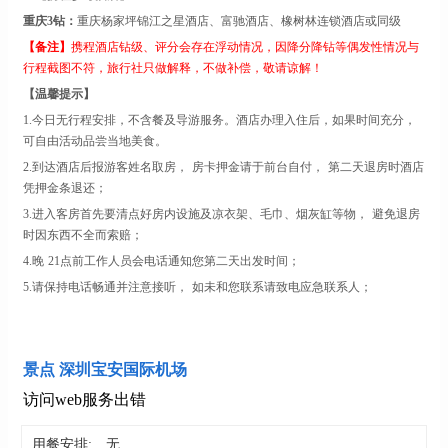
重庆
3钻：
重庆
杨家坪锦江之星
酒店
、
富驰酒店、橡树林连锁酒店或同级
【
备注
】
携程酒店钻级、评分会存在浮动情况，因降分降钻等偶发性情况与
行程截图不符，旅行社只做解释，不做补偿，敬请谅解！
【温馨提示】
1
.
今日无行程安排，不含餐及导游服务。酒店办理入住后，如果时间充分，
可自由活动品尝当地美食。
2
.
到达酒店后报游客姓名取房，
房卡押金请于前台自付，
第二天退房时酒店
凭押金条退还；
3
.
进入客房首先要清点好房内设施及凉衣架、毛巾、烟灰缸等物，
避免退房
时因东西不全而索赔；
4
.
晚
21点前工作人员会电话通知您第二天出发时间；
5
.
请保持电话畅通并注意接听，
如未和您联系请致电应急联系人；
景点 深圳宝安国际机场
访问web服务出错
用餐安排:
无