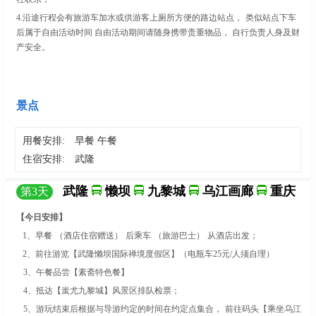
4
.
沿途行程会有旅游车加水或供游客上厕所方便的路边站点，
类似站点下车
后属于自由活动时间
自由活动期间请随身携带贵重物品，
自行负责人身及财
产安全。
景点
用餐安排:
早餐 午餐
住宿安排:
武隆
武隆
懒坝
九黎城
乌江画廊
重庆
第
3
天
【今日安排】
1、
早餐
（酒店住宿赠送）
后乘车
（旅游巴士）
从酒店出发；
2、
前往游览
【
武隆懒坝国际禅境度假区
】
（电瓶车
25元/人须自理
）
3
、
午餐品尝
【素斋特色餐】
4
、抵达
【
蚩尤九黎城
】
风景区
排队检票；
5
、游玩结束后根据与导游约定的时间在约定点集合，
前往
码头
【
乘坐乌江