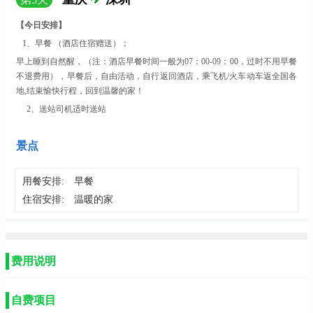
【今日安排】
1、早餐 （酒店住宿赠送
）；
早上睡到自然醒，（注：酒店早餐时间一般为
07：00-09：00，过时不用早餐
不退费用），早餐后，自由活动，自行返回酒店，乘飞机/火车动车返全国各
地,结束愉快行程，回到温馨的家！
2、送站司机适时送站
景点
用餐安排:
早餐
住宿安排:
温暖的家
费用说明
自费项目