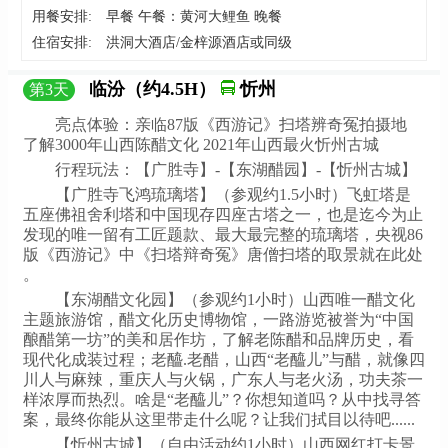
用餐安排:
早餐 午餐：黄河大鲤鱼 晚餐
住宿安排:
洪洞大酒店/金梓源酒店或同级
临汾（约4.5H）
忻州
第
3
天
亮点体验：亲临87版《西游记》扫塔辨奇冤拍摄地
了解3000年山西陈醋文化 2021年山西最火忻州古城
行程玩法：【广胜寺】-【东湖醋园】-【忻州古城】
【广胜寺飞鸿琉璃塔】（参观约1.5小时）飞虹塔是
五座佛祖舍利塔和中国现存四座古塔之一，也是迄今为止
发现的唯一留有工匠题款、最大最完整的琉璃塔，央视86
版《西游记》中《扫塔辩奇冤》唐僧扫塔的取景就在此处
。
【东湖醋文化园】（参观约1小时）山西唯一醋文化
主题旅游馆，醋文化历史博物馆，一路游览被誉为“中国
酿醋第一坊”的美和居作坊，了解老陈醋和品牌历史，看
现代化成装过程；老醯.老醋，山西“老醯儿”与醋，就像四
川人与麻辣，重庆人与火锅，广东人与老火汤，功夫茶一
样浓厚而热烈。啥是“老醯儿”？你想知道吗？从中找寻答
案，最终你能从这里带走什么呢？让我们拭目以待吧......
【忻州古城】（自由活动约1小时）山西网红打卡景