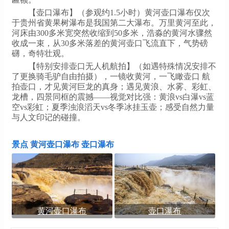
【壶口瀑布】（参观约1.5小时）黄河壶口瀑布仅次
于贵州省黄果树瀑布是我国第二大瀑布。万里黄河至此，
河床由300多米宽突然收缩到50多米，浩淼的黄河水骤然
收成一束，从30多米落差的黄河壶口飞流直下，气势磅
礴，奇特壮观。
【特别安排壶口无人机航拍】（如遇特殊情况安排不
了更换骑毛驴自由拍摄），一镜收黄河，一飞瞰壶口 航
拍壶口，才见黄河巨龙的真身；遇见黄浪、水雾、彩虹、
龙槽，四景同框的震撼——视觉对比强：黄浪vs白瀑vs蓝
空vs彩虹；夏季浊浪滔天vs冬季冰挂玉壶；感受自然力量
与人文印记的碰撞。
景点 黄河壶口瀑布 壶口瀑布
黄河壶口瀑布
壶口瀑布