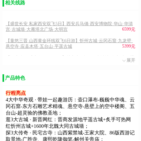
相关线路
【盛世长安 私家西安双飞5日】西安兵马俑·西安博物院·华山·华清
6599
宫·古城墙·大雁塔北广场·大明宫
元
【童悠三晋 山西黄金环线双飞6日游】忻州古城·云冈石窟·九龙壁·
5399
悬空寺·应县木塔·五台山·平遥古城
元
【深度陕西 盛唐奥秘双飞6日】关帝庙·兵马俑·古城墙·华山·壶口瀑
展开
5399
布·西安博物院·韩城古城·钟鼓楼
元
【满愿九华山】<大美黄山、国画宏村、莲花佛国-九华山五天特快
产品特色
4799
高铁团>4人起订
元
【祈福九华山】<莲花佛国九华山大愿文化园双飞三天祈福之旅>
行程亮点
0
元
4大中华奇观 · 带娃一起趣游历：壶口瀑布-巍巍中华魂、云
【两山联游】<莲花佛国-九华山、大愿文化园 大美黄山（二次上
冈石窟-东方石雕艺术精魂、悬空寺-悬壁上的空中楼阁、五
0
山） 太平湖、杏花村五天双飞团>
元
台山-超灵验的佛教圣地；
逛3大古城 · 新晋网红：晋商发源地平遥古城+炙手可热网
红忻州古城+1600年北魏大同古城墙；
探3大传奇 · 民宅古寺：山西紫禁城-王家大院、86版西游记
取景地-广胜寺、康熙乾隆御笔-解州关帝庙；