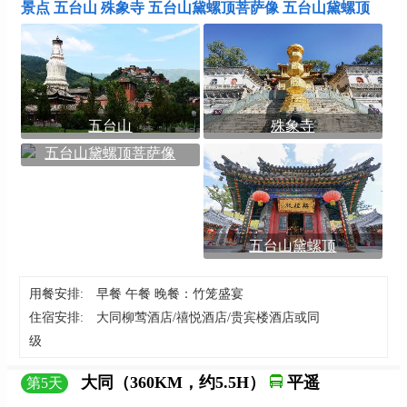
景点 五台山 殊象寺 五台山黛螺顶菩萨像 五台山黛螺顶
五台山
殊象寺
五台山黛螺顶菩萨像
五台山黛螺顶
用餐安排:
早餐 午餐 晚餐：竹笼盛宴
住宿安排:
大同柳莺酒店/禧悦酒店/贵宾楼酒店或同
级
大同（360KM，约5.5H）
平遥
第
5
天