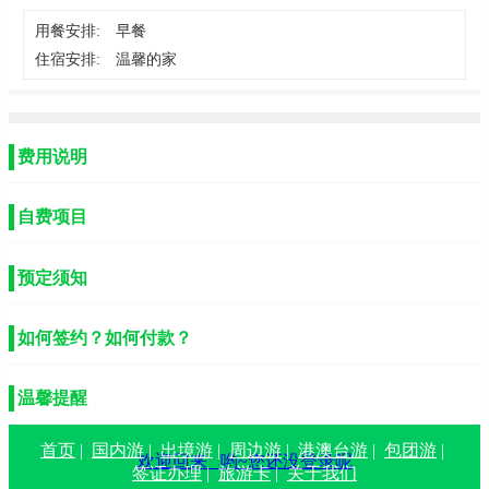
用餐安排:
早餐
住宿安排:
温馨的家
费用说明
自费项目
预定须知
如何签约？如何付款？
温馨提醒
首页
|
国内游
|
出境游
|
周边游
|
港澳台游
|
包团游
|
欢迎回来
哟~您还没登录呢
签证办理
|
旅游卡
|
关于我们