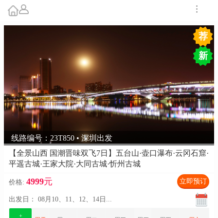
荐
新
线路编号：23T850 • 深圳出发
【全景山西 国潮晋味双飞7日】五台山·壶口瀑布·云冈石窟·
平遥古城·王家大院·大同古城·忻州古城
4999
元
立即预订
价格:
出发日：
08月10、11、12、14日
...
+