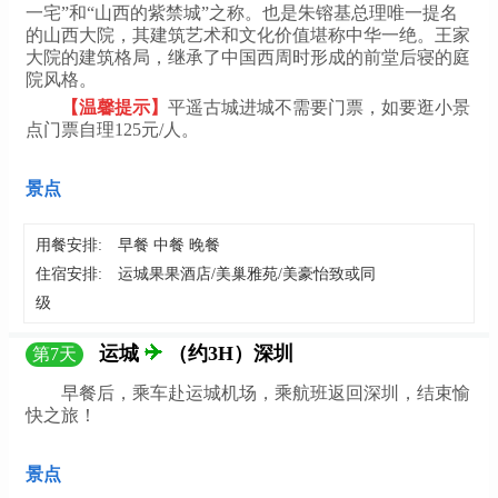
一宅”和“山西的紫禁城”之称。也是朱镕基总理唯一提名
的山西大院，其建筑艺术和文化价值堪称中华一绝。王家
大院的建筑格局，继承了中国西周时形成的前堂后寝的庭
院风格。
【温馨提示】
平遥古城进城不需要门票，如要逛小景
点门票自理125元/人。
景点
用餐安排:
早餐 中餐 晚餐
住宿安排:
运城果果酒店/美巢雅苑/美豪怡致或同
级
运城
（约3H）深圳
第
7
天
早餐后，乘车赴运城机场，乘航班返回深圳，结束愉
快之旅！
景点