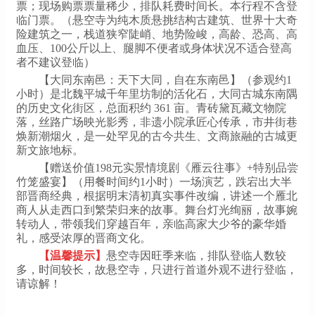
票；现场购票票量稀少，排队耗费时间长。本行程不含登
临门票。（悬空寺为纯木质悬挑结构古建筑、世界十大奇
险建筑之一，栈道狭窄陡峭、地势险峻，高龄、恐高、高
血压、100公斤以上、腿脚不便者或身体状况不适合登高
者不建议登临）
【大同东南邑：天下大同，自在东南邑】（参观约1
小时）是北魏平城千年里坊制的活化石，大同古城东南隅
的历史文化街区，总面积约 361 亩。青砖黛瓦藏文物院
落，丝路广场映光影秀，非遗小院承匠心传承，市井街巷
焕新潮烟火，是一处罕见的古今共生、文商旅融的古城更
新文旅地标。
【赠送价值198元实景情境剧《雁云往事》+特别品尝
竹笼盛宴】（用餐时间约1小时）一场演艺，跌宕出大半
部晋商经典，根据明末清初真实事件改编，讲述一个雁北
商人从走西口到繁荣归来的故事。舞台灯光绚丽，故事婉
转动人，带领我们穿越百年，亲临高家大少爷的豪华婚
礼，感受浓厚的晋商文化。
【温馨提示】
悬空寺因旺季来临，排队登临人数较
多，时间较长，故悬空寺，只进行首道外观不进行登临，
请谅解！