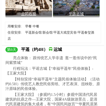
云冈石窟
平遥古城
用餐安排:
早餐 中餐
住宿安排:
平遥新会馆/新会馆/平遥大戏堂宾舍/平遥春玺酒
店
平遥（约4H）
运城
第
6
天
亮点体验： 跟传统艺人学非遗 逛一逛传说中的“民
间紫禁城”
行程玩法：平谣古城【“幸福平遥年”民俗体验】-
【王家大院】
【特别安排“幸福平遥年”主题民俗体验活动】（活动
约0.5H）传统艺人教您民俗剪纸、才艺表演、扭秧歌、原
汁原味的民俗体验。
【王家大院】（参观约1.5小时）参观中国清代民居
建筑的抗鼎之作—王家大院，国家4A级旅游景点，是清
代民居建筑的集大成者，有“中国民间故宫”“华夏民居第