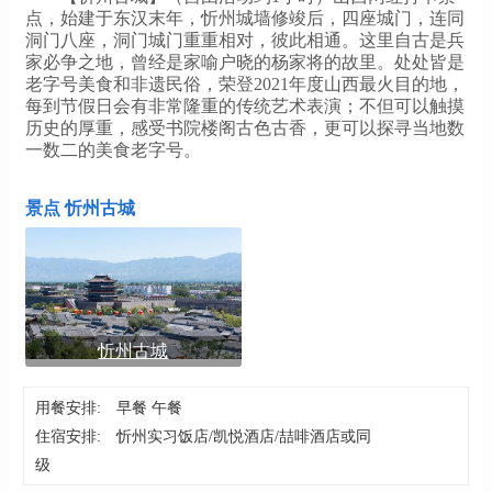
点，始建于东汉末年，忻州城墙修竣后，四座城门，连同
洞门八座，洞门城门重重相对，彼此相通。这里自古是兵
家必争之地，曾经是家喻户晓的杨家将的故里。处处皆是
老字号美食和非遗民俗，荣登2021年度山西最火目的地，
每到节假日会有非常隆重的传统艺术表演；不但可以触摸
历史的厚重，感受书院楼阁古色古香，更可以探寻当地数
一数二的美食老字号。
景点 忻州古城
忻州古城
用餐安排:
早餐 午餐
住宿安排:
忻州实习饭店/凯悦酒店/喆啡酒店或同
级