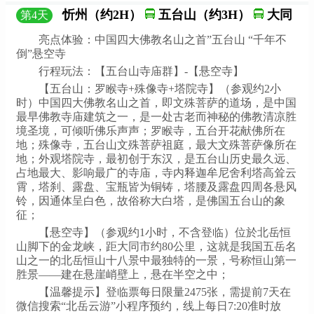
忻州（约2H）
五台山（约3H）
大同
第
4
天
亮点体验：中国四大佛教名山之首”五台山 “千年不
倒”悬空寺
行程玩法：【五台山寺庙群】-【悬空寺】
【五台山：罗睺寺+殊像寺+塔院寺】（参观约2小
时）中国四大佛教名山之首，即文殊菩萨的道场，是中国
最早佛教寺庙建筑之一，是一处古老而神秘的佛教清凉胜
境圣境，可倾听佛乐声声；罗睺寺，五台开花献佛所在
地；殊像寺，五台山文殊菩萨祖庭，最大文殊菩萨像所在
地；外观塔院寺，最初创于东汉，是五台山历史最久远、
占地最大、影响最广的寺庙，寺内释迦牟尼舍利塔高耸云
霄，塔刹、露盘、宝瓶皆为铜铸，塔腰及露盘四周各悬风
铃，因通体呈白色，故俗称大白塔，是佛国五台山的象
征；
【悬空寺】（参观约1小时，不含登临）位於北岳恒
山脚下的金龙峡，距大同市约80公里，这就是我国五岳名
山之一的北岳恒山十八景中最独特的一景，号称恒山第一
胜景——建在悬崖峭壁上，悬在半空之中；
【温馨提示】登临票每日限量2475张，需提前7天在
微信搜索“北岳云游”小程序预约，线上每日7:20准时放