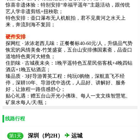
惊喜非遗体验：特别安排“幸福平遥年”主题活动，跟传统
艺人学非遗剪纸+扭秧歌；
特色安排：壶口瀑布无人机航拍，君不见黄河之水天上
来，奔流到海不复回；
硬件安排
探网红 · 浓浓老西儿味：正餐餐标40-60元/人，升级品气势
恢宏的风情美食-竹笼盛宴，五台山安排佛国素斋，品壶口
道地特色黄河大鲤鱼；
住韵味 · 古城夜未央：1晚平遥特色五星民俗客栈+4晚四钻
酒店+1晚五钻酒店；
臻品质 · 3好导游菁英工程：纯玩0购物，深航直飞不经
停，深耕10年、导游优中选优，人品好、讲解好、服务
好，让旅程一路倍感舒心；
贴心礼遇：赠五台山开光小佛珠、每人一支文殊智慧笔、
矿泉水每人/天/瓶；
线路行程
深圳（约2H）
运城
第
1
天