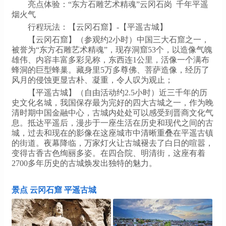
亮点体验：“东方石雕艺术精魂”云冈石岗 千年平遥
烟火气
行程玩法：【云冈石窟】-【平遥古城】
【云冈石窟】（参观约2小时）中国三大石窟之一，
被誉为“东方石雕艺术精魂”，现存洞窟53个，以造像气魄
雄伟、内容丰富多彩见称，东西连1公里，活像一个满布
蜂洞的巨型蜂巢。藏身里5万多尊佛、菩萨造像，经历了
风月的侵蚀更显古朴、凝重，令人叹为观止；
【平遥古城】（自由活动约2.5小时）近三千年的历
史文化名城，我国保存最为完好的四大古城之一，作为晚
清时期中国金融中心，古城内处处可以感受到晋商文化气
息。抵达平遥后，漫步于一座生活在历史和现代之间的古
城，过去和现在的影像在这座城市中清晰重叠在平遥古镇
的街道。夜幕降临，万家灯火让古城褪去了白日的喧嚣，
变得古香古色绚丽多姿。在四合院、明清街，这座有着
2700多年历史的古城焕发出独特的魅力。
景点 云冈石窟 平遥古城