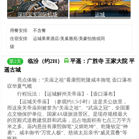
深圳宝安国际机场
运城
用餐安排:
不含餐
住宿安排:
运城果果酒店/美巢雅苑/美豪怡致或同
级
临汾（约2H）
平遥：广胜寺 王家大院 平
第
2
天
遥古城
亮点体验：“关庙之祖”看康熙乾隆咸丰御笔 壶口瀑布
叹华夏气概
行程玩法：【运城解州关帝庙】-【壶口瀑布】
【运城关帝庙】（参观约1.5小时）这是关公故里，
而这座关帝庙则被誉为“关庙之祖”、“武庙之冠”，全国重
点文物保护单位、国家4A级旅游景区。是现存规模最大
的宫殿式道教建筑群和武庙，总占地面积有七点三万平方
米之多。庙内悬挂有康熙御笔“义炳乾坤”、乾隆钦定“神
勇”、咸丰御书“万世人极”、慈禧太后亲书“威灵震叠”等
匾额。