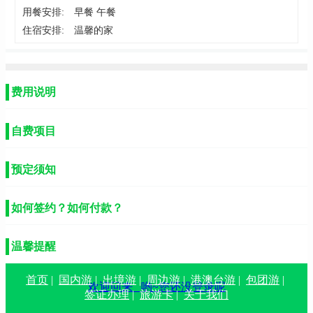
用餐安排:
早餐 午餐
住宿安排:
温馨的家
费用说明
自费项目
预定须知
如何签约？如何付款？
温馨提醒
首页
|
国内游
|
出境游
|
周边游
|
港澳台游
|
包团游
|
欢迎回来
哟~您还没登录呢
签证办理
|
旅游卡
|
关于我们