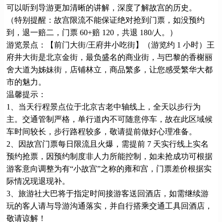
可以听到导游更加清晰的讲解，深度了解故宫的历史。
（特别提醒：故宫限流不能保证绝对抢到门票，如没预约
到，退一赔二，门票 60+赔 120，共退 180/人。）
游览景点：【前门大街/王府井小吃街】（游览约 1 小时）王
府井大街是北京金街，最负盛名的商业街，与巴黎的香榭丽
舍大道为姊妹街，店铺林立，商品繁多，让您感受繁华大都
市的魅力。
温馨提示：
1、当天行程景点位于北京古老中轴线上，全天以步行为
主。交通管制严格，单行道内不可随意停车，故在此区域候
车时间较长，步行路程较多，敬请提前做好心理准备。
2、因故宫门票每日限流且火爆，需提前 7 天实行线上实名
预约抢票，因预约制度非人力所能控制，如未抢成功可根据
游客意向调整为有“小故宫”之称的雍和宫，门票差价根据实
际情况现退现补。
3、旅游社大巴将于指定时间接游客送回酒店，如需继续游
玩的客人请与导游沟通落实，并自行搭乘交通工具回酒店，
敬请谅解！