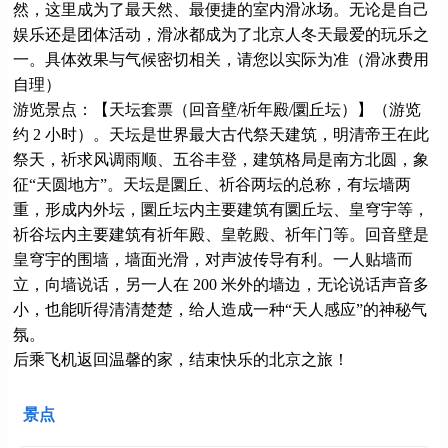
然，这里成为了最天然、最便捷的室内滑冰场。无论是自己
娱乐还是团体活动，滑冰都成为了北京人冬天最爱的玩乐之
一。具体效果与气候密切相关，请您以实际为准（滑冰费用
自理）
游览景点：【天坛套票（回音壁/祈年殿/圜丘坛）】（游览
约 2 小时）。天坛是世界最大古代祭天建筑，明清帝王在此
祭天，祈求风调雨顺、五谷丰登，建筑格局是南方北圆，象
征“天圆地方”。天坛是圜丘、祈谷两坛的总称，有坛墙两
重，形成内外坛，圜丘坛内主要建筑有圜丘坛、皇穹宇等，
祈谷坛内主要建筑有祈年殿、皇乾殿、祈年门等。回音壁是
皇穹宇的围墙，墙面光滑，对声波传导有利。一人贴墙而
立，向墙说话，另一人在 200 米外的墙边，无论说话声音多
小，也能听得清清楚楚，给人造成一种“天人感应”的神秘气
氛。
后乘飞机返回温馨的家，结束快乐的北京之旅！
景点