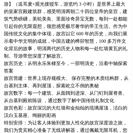
游】（送耳麦+观光接驳车，游览约 3 小时）是世界上最大
的皇家宫殿建筑群，感受明清两朝二十四位皇帝的皇宫，建
筑气势磅礴，美轮美奂、里面珍奇异宝无数，每到一处都能
引起你的无限遐想，领您感受极尽奢华的帝王生活。作为中
国传统文化的集中体现，故宫以它 600 年的历史，向我们展
示着中华文明的成就，中国古建的榫卯智慧，100 多万件文
化背后的故事，明清两代的历史人物和每一处红墙黄瓦的礼
制。导游带您深度了解故宫。
故宫历史：从明永乐朱棣至今，一部明清史，沿着中轴探索
答案
故宫营建：世界上现存规模大、 保存完整的木质结构群，从
台基到主体、再到屋顶，探索屹立不倒的奥秘
故宫数字：每一个建筑、从面阔到进深、从门钉到屋脊兽、
从台基到殿前陈设 ，通过数字了解中国传统礼制文化
故宫色彩：故宫深沉的大红墙和金灿灿的琉璃屋顶，洁白的
汉白玉基座、绚丽的彩画
特别安排：为让客人体验到更加人性化的故宫深度游之旅，
我们为贵宾精心准备了无线讲解器，通过佩戴无限耳机，您