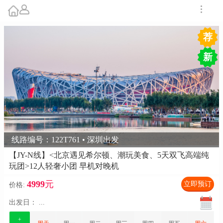
荐
新
线路编号：122T761 • 深圳出发
【JY-N线】<北京遇见希尔顿、潮玩美食、5天双飞高端纯
玩团>12人轻奢小团 早机对晚机
4999
元
立即预订
价格:
出发日：
...
+