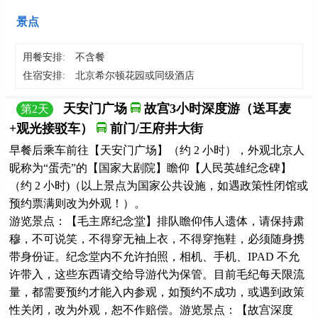
景点
用餐安排:
不含餐
住宿安排:
北京希尔顿花园或同级酒店
天安门广场
故宫3小时深度游（送耳麦
第
2
天
+观光接驳车）
前门/王府井大街
早餐后乘车前往【天安门广场】（约 2 小时），外观北京人
昵称为“蛋壳”的【国家大剧院】瞻仰【人民英雄纪念碑】
（约 2 小时)（以上景点为国家公共设施，如遇政策性闭馆或
预约票满则改为外观！）。
游览景点：【毛主席纪念堂】排队瞻仰伟人遗体，请保持肃
穆，不可说笑，不得穿无袖上衣，不得穿拖鞋，必须随身携
带身份证。纪念堂内不允许拍照，相机、手机、IPAD 不允
许带入，这些东西请交给导游代为保管。目前毛纪每天限流
量，都需要预约才能入内参观，如预约不成功，或遇到政策
性关闭，改为外观，恕不作赔偿。游览景点：【故宫深度