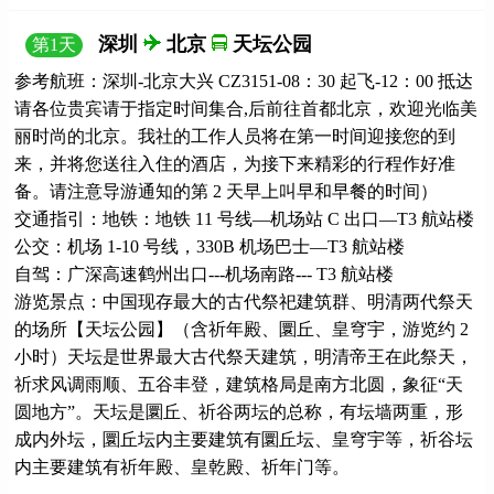
深圳
北京
天坛公园
第
1
天
参考航班：深圳-北京大兴 CZ3151-08：30 起飞-12：00 抵达
请各位贵宾请于指定时间集合,后前往首都北京，欢迎光临美
丽时尚的北京。我社的工作人员将在第一时间迎接您的到
来，并将您送往入住的酒店，为接下来精彩的行程作好准
备。请注意导游通知的第 2 天早上叫早和早餐的时间）
交通指引：地铁：地铁 11 号线—机场站 C 出口—T3 航站楼
公交：机场 1-10 号线，330B 机场巴士—T3 航站楼
自驾：广深高速鹤州出口---机场南路--- T3 航站楼
游览景点：中国现存最大的古代祭祀建筑群、明清两代祭天
的场所【天坛公园】（含祈年殿、圜丘、皇穹宇，游览约 2
小时）天坛是世界最大古代祭天建筑，明清帝王在此祭天，
祈求风调雨顺、五谷丰登，建筑格局是南方北圆，象征“天
圆地方”。天坛是圜丘、祈谷两坛的总称，有坛墙两重，形
成内外坛，圜丘坛内主要建筑有圜丘坛、皇穹宇等，祈谷坛
内主要建筑有祈年殿、皇乾殿、祈年门等。