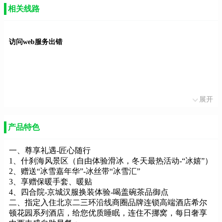
相关线路
访问web服务出错
展开
产品特色
一、尊享礼遇-匠心随行
1、什刹海风景区（自由体验滑冰，冬天最热活动-“冰嬉”）
2、赠送“冰雪嘉年华”-冰丝带“冰雪汇”
3、享赠保暖手套、暖贴
4、四合院-京城汉服换装体验-喝盖碗茶品御点
二、指定入住北京二三环沿线商圈品牌连锁高端酒店希尔
顿花园系列酒店，给您优质睡眠，连住不挪窝，每日奢享