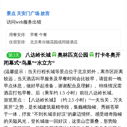
景点 天安门广场 故宫
访问web服务出错
用餐安排:
早餐 午餐
住宿安排:
北京希尔顿花园或同级酒店
八达岭长城
奥林匹克公园
打卡冬奥开
第
3
天
闭幕式“鸟巢”“水立方”
(温馨提示：当天行程长城等景点位于北京郊外，离市区距离
较远，当天酒店叫早服务及早餐时间会比较早，请提前一晚
早点休息，做好早起准备，谢谢配合及理解）。特殊情况需
酒店打包早餐。后（乘车约 1.5 小时）前往八达岭长城。
游览景点：【八达岭长城】（约 2.5 小时）“一夫当关，万夫
莫开”之势，是长城建筑最精华段，集巍峨险峻、秀丽苍翠
于一体，抒发 "不到长城非好汉"的豪迈情怀。感受雄奇险峻
的关隘风光，登长城做一回好汉，这里山峦重叠，形势险