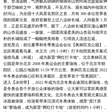
要。登顶远眺，气势极其磅礴的城墙依山势向南北盘旋延伸
于群峦峻岭之中，视野所及，不见尽头。观长城内外祖国大
好河山，为全国十大风景名胜区之首，共有 300 余位世界各
国的国家元首、政府首脑登上过八达岭长城。人间最美 3 月
天，正是百花盛开的季节。眼下，八达岭长城景区漫山遍野
的山杏花盛放，一簇簇、一团团浪漫柔美的山杏花与雄浑古
朴的长城组成了一幅幅绝美画卷，引得游人流连忘返。
游览景点：前往夏季和冬季奥运会会址【奥林匹克公园】，
近距离观看鸟巢、水立方（约 1 小时）打卡拍照双奥开幕式
场馆鸟巢（外观），成为新晋“网红打卡地”。北京奥林匹克
公园是举办北京 2008 年奥运会的主要场地，位于北京市朝
阳区，公园占地面积 11.59 平方公里。奥林匹克公园是 2022
年冬奥会的核心区和主承载区，是世界首个“双奥园区”。
进入【冰丝带】，2022 年成为北京冬奥会速滑比赛场地，也
是冬奥会首个开放公众体验的场馆，让大家可以零距离感受
最快的速度赛场和双奥文化。北京冬奥会大量景观元素以及
冰面被保留，给游客带来沉浸式冬奥体验，感受“原汁原
味”赛场感，成为新晋“网红打卡地”（游览时间约 1 小时）。