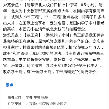
游览景点：【清华或北大校门口拍照】停留：0.5 小时。清
华、北大为中央教育部直属的重点大学，在国内享有极高声
誉，被列入“985 工程”、“211 工程”重点名校，培养了许多杰
出人才，在国际上也享有一定知名度，是国内学子争相报考
的高校，本团安排在清华或北大校门前拍照留念。
游览景点：【恭王府】（游览约 2 小时）恭王府是我国保存
最完整的王府建筑，原为乾隆宠臣和珅的奢华府邸。嘉庆帝
抄其家时，抄得家财约值白银8 亿两，相当清朝15 年收入，
故有“和珅跌倒，嘉庆吃饱”的说法。恭王府设计按东中西三
路布局，主要建筑是银安殿、嘉乐堂、金丝楠木殿、葆光
室、乐道堂。到了清末，恭亲王奕?成为宅子第三代主人，
改名恭王府，有“一座恭王府，半部清朝史”的历史评价。
景点
用餐安排:
早餐 午餐 晚餐
住宿安排:
北京希尔顿花园或同级酒店