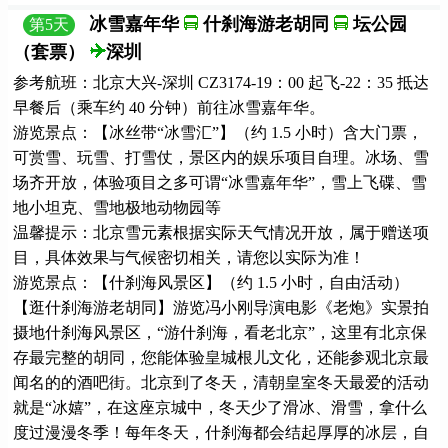
冰雪嘉年华
什刹海游老胡同
坛公园
第
5
天
（套票）
深圳
参考航班：北京大兴-深圳 CZ3174-19：00 起飞-22：35 抵达
早餐后（乘车约 40 分钟）前往冰雪嘉年华。
游览景点：【冰丝带“冰雪汇”】（约 1.5 小时）含大门票，
可赏雪、玩雪、打雪仗，景区内的娱乐项目自理。冰场、雪
场齐开放，体验项目之多可谓“冰雪嘉年华”，雪上飞碟、雪
地小坦克、雪地极地动物园等
温馨提示：北京雪元素根据实际天气情况开放，属于赠送项
目，具体效果与气候密切相关，请您以实际为准！
游览景点：【什刹海风景区】（约 1.5 小时，自由活动）
【逛什刹海游老胡同】游览冯小刚导演电影《老炮》实景拍
摄地什刹海风景区，“游什刹海，看老北京”，这里有北京保
存最完整的胡同，您能体验皇城根儿文化，还能参观北京最
闻名的的酒吧街。北京到了冬天，清朝皇室冬天最爱的活动
就是“冰嬉”，在这座京城中，冬天少了滑冰、滑雪，拿什么
度过漫漫冬季！每年冬天，什刹海都会结起厚厚的冰层，自