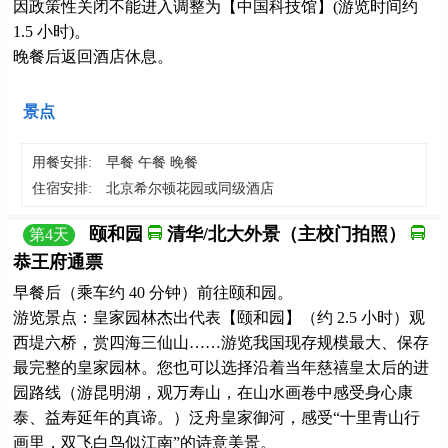
因政策性关闭不能进入调整为【中国科技馆】(游览时间约
1.5 小时)。
晚餐后返回酒店休息。
景点
用餐安排:
早餐 午餐 晚餐
住宿安排:
北京希尔顿花园或同级酒店
颐和园
清华/北大外景（主校门拍照）
第
4
天
恭王府通票
早餐后（乘车约 40 分钟）前往颐和园。
游览景点：皇家园林杰出代表【颐和园】（约 2.5 小时）观
西堤六桥，赏四海三仙山……游览我国现存规模最大、保存
最完整的皇家园林。您也可以选择沿着当年慈禧皇太后的进
园路线（游昆明湖，观万寿山，在山水画卷中感受身心康
泰、益寿延年的真谛。）泛舟皇家御河，感受“十里青山行
画里，双飞白鸟似江南”的诗意美景。