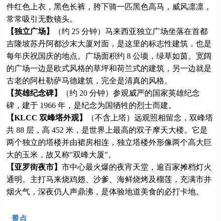
件红色上衣，黑色长裤，胯下骑一匹黑色高马，威风凛凛，
常常吸引无数镜头。
【独立广场】
（约 25 分钟）马来西亚独立广场坐落在首都
吉隆坡苏丹阿都沙末大厦对面，是这里的标志性建筑，也是
每年庆祝国庆的地点。广场面积约 8 公顷，绿草如茵。宽阔
的广场一边是欧式风格的草坪和荷兰式的建筑，另一边就是
古老的阿杜勒萨马德建筑，完全是清真的风格。
【英雄纪念碑】
（约 20 分钟）参观威严的国家英雄纪念
碑，建于 1966 年，是纪念为国牺牲的烈士而建。
【KLCC 双峰塔外观】
（不含上塔）远观照相留念，双峰塔
共 88 层，高 452 米，是世界上最高的双子摩天大楼。它是
两个独立的塔楼并由裙房相连，独立塔楼外形像两个高大巨
大的玉米，故又称"双峰大厦"。
【亚罗街夜市】
市中心最火爆的夜宵天堂，逾百家摊档灯火
通明。主打马来烧鸡翅、沙爹、海鲜烧烤及榴莲，充满市井
烟火气，深夜仍人声鼎沸，是体验地道美食的必打卡地。
景点