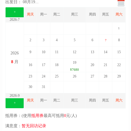
出发日：
08月19
...
+
周天
周一
周二
周三
周四
周五
周六
2026-7
1
2
3
4
5
6
8
7
9
10
11
12
13
14
15
2026
8
月
19
16
17
18
20
21
22
¥7680
23
24
25
26
27
28
29
30
31
2026-9
周天
周一
周二
周三
周四
周五
周六
+
抵用券：(使用
抵用券
最高可抵用
0
元/人)
满意度：
暂无回访记录