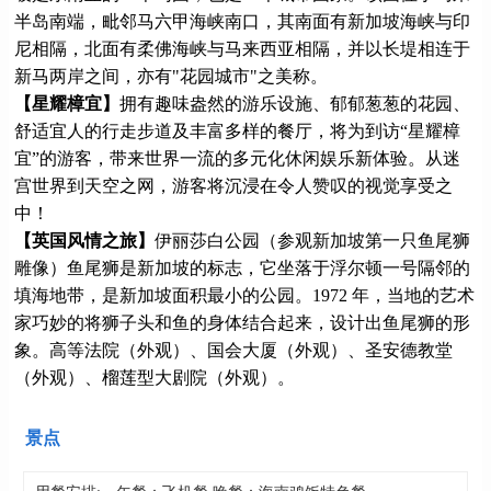
半岛南端，毗邻马六甲海峡南口，其南面有新加坡海峡与印
尼相隔，北面有柔佛海峡与马来西亚相隔，并以长堤相连于
新马两岸之间，亦有"花园城市"之美称。
【星耀樟宜】
拥有趣味盎然的游乐设施、郁郁葱葱的花园、
舒适宜人的行走步道及丰富多样的餐厅，将为到访“星耀樟
宜”的游客，带来世界一流的多元化休闲娱乐新体验。从迷
宫世界到天空之网，游客将沉浸在令人赞叹的视觉享受之
中！
【英国风情之旅】
伊丽莎白公园（参观新加坡第一只鱼尾狮
雕像）鱼尾狮是新加坡的标志，它坐落于浮尔顿一号隔邻的
填海地带，是新加坡面积最小的公园。1972 年，当地的艺术
家巧妙的将狮子头和鱼的身体结合起来，设计出鱼尾狮的形
象。高等法院（外观）、国会大厦（外观）、圣安德教堂
（外观）、榴莲型大剧院（外观）。
景点