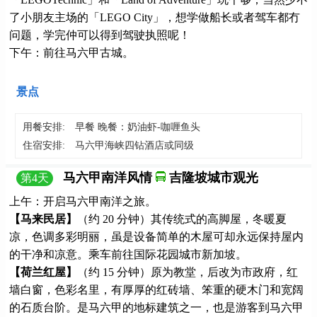
了小朋友主场的「LEGO City」，想学做船长或者驾车都冇
问题，学完仲可以得到驾驶执照呢！
下午：前往马六甲古城。
景点
用餐安排:
早餐 晚餐：奶油虾-咖喱鱼头
住宿安排:
马六甲海峡四钻酒店或同级
马六甲南洋风情
吉隆坡城市观光
第
4
天
上午：开启马六甲南洋之旅。
【马来民居】
（约 20 分钟）其传统式的高脚屋，冬暖夏
凉，色调多彩明丽，虽是设备简单的木屋可却永远保持屋内
的干净和凉意。乘车前往国际花园城市新加坡。
【荷兰红屋】
（约 15 分钟）原为教堂，后改为市政府，红
墙白窗，色彩名里，有厚厚的红砖墙、笨重的硬木门和宽阔
的石质台阶。是马六甲的地标建筑之一，也是游客到马六甲