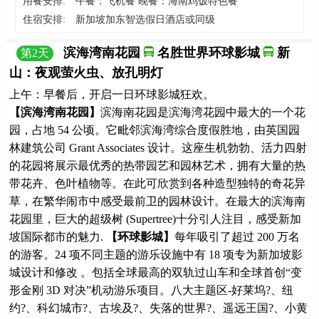
用餐安排:
午餐：飞机餐 晚餐：海南鸡饭特色餐
住宿安排:
新加坡加东智选假日酒店或同级
滨海湾南花园
名胜世界环球影城
新
第
2
天
山：夜观萤火虫、放孔明灯
上午：早餐后，开启一日环球影城狂欢。
【滨海湾南花园】
滨海南花园是滨海湾花园中最大的一个花
园，占地 54 公顷。它毗邻滨海湾综合度假胜地，由英国园
林建筑公司 Grant Associates 设计。这座生机勃勃、活力四射
的花园将展示最优秀的热带园艺和园林艺术，拥有大量的热
带花卉、色叶植物等。在此可欣赏到各种造型独特的奇花异
草，在繁华闹市中感受最前卫的园林设计。在最大的滨海南
花园里，巨大的超级树 (Supertree)十分引人注目，感受新加
坡国际都市的魅力.
【环球影城】
每年吸引了超过 200 万名
的游客。24 项不同主题的游乐设施中有 18 项专为新加坡影
城设计和修改 。包括全球最高的双轨过山车和全球首创“变
形金刚 3D 对决”机动游乐项目。八大主题区-好莱坞?、纽
约?、科幻城市?、古埃及?、失落的世界?、遥远王国?、小黄