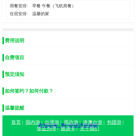
用餐安排:
早餐 午餐（飞机简餐）
住宿安排:
温馨的家
费用说明
自费项目
预定须知
如何签约？如何付款？
温馨提醒
首页
|
国内游
|
出境游
|
周边游
|
港澳台游
|
包团游
|
欢迎回来
哟~您还没登录呢
签证办理
|
旅游卡
|
关于我们