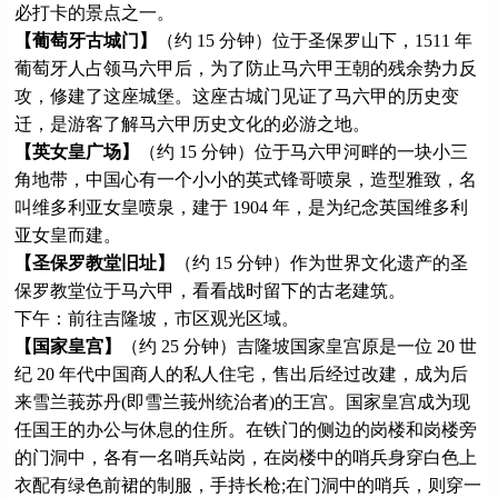
必打卡的景点之一。
【葡萄牙古城门】
（约 15 分钟）位于圣保罗山下，1511 年
葡萄牙人占领马六甲后，为了防止马六甲王朝的残余势力反
攻，修建了这座城堡。这座古城门见证了马六甲的历史变
迁，是游客了解马六甲历史文化的必游之地。
【英女皇广场】
（约 15 分钟）位于马六甲河畔的一块小三
角地带，中国心有一个小小的英式锋哥喷泉，造型雅致，名
叫维多利亚女皇喷泉，建于 1904 年，是为纪念英国维多利
亚女皇而建。
【圣保罗教堂旧址】
（约 15 分钟）作为世界文化遗产的圣
保罗教堂位于马六甲，看看战时留下的古老建筑。
下午：前往吉隆坡，市区观光区域。
【国家皇宫】
（约 25 分钟）吉隆坡国家皇宫原是一位 20 世
纪 20 年代中国商人的私人住宅，售出后经过改建，成为后
来雪兰莪苏丹(即雪兰莪州统治者)的王宫。国家皇宫成为现
任国王的办公与休息的住所。在铁门的侧边的岗楼和岗楼旁
的门洞中，各有一名哨兵站岗，在岗楼中的哨兵身穿白色上
衣配有绿色前裙的制服，手持长枪;在门洞中的哨兵，则穿一