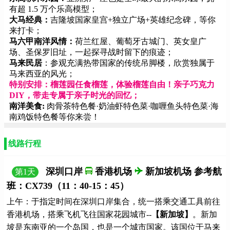
有超 1.5 万个乐高模型；
大马经典：
吉隆坡国家皇宫+独立广场+英雄纪念碑，等你
来打卡；
马六甲南洋风情：
荷兰红屋、葡萄牙古城门、英女皇广
场、圣保罗旧址，一起探寻战时留下的痕迹；
马来民居
：参观充满热带国家的传统吊脚楼，欣赏独属于
马来西亚的风光；
特别安排：榴莲园任食榴莲，体验榴莲自由！亲子巧克力
DIY，带走专属于亲子时光的回忆
；
南洋美食:
肉骨茶特色餐·奶油虾特色菜·咖喱鱼头特色菜·海
南鸡饭特色餐等你来尝！
线路行程
深圳口岸
香港机场
新加坡机场 参考航
第
1
天
班：CX739（11：40-15：45）
上午：于指定时间在深圳口岸集合，统一搭乘交通工具前往
香港机场，搭乘飞机飞往国家花园城市--
【新加坡】
。新加
坡是东南亚的一个岛国，也是一个城市国家。该国位于马来