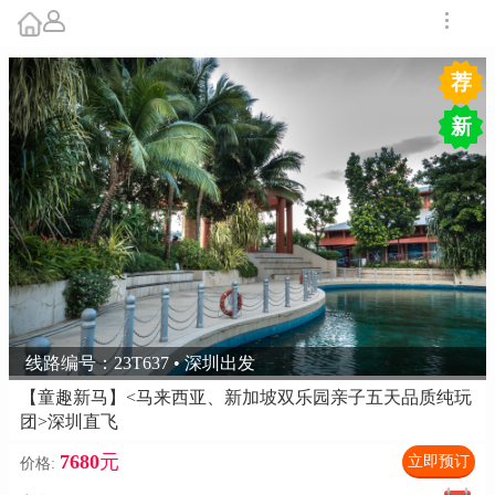
荐
新
线路编号：23T637 • 深圳出发
【童趣新马】<马来西亚、新加坡双乐园亲子五天品质纯玩
团>深圳直飞
7680
元
立即预订
价格: