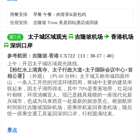
用餐安排:
早餐 午餐：肉骨茶&面包鸡
住宿安排:
吉隆坡 Trion 美居四钻酒店或同级
太子城区域观光
吉隆坡机场
香港机场
第
5
天
深圳口岸
参考航班：吉隆坡-香港 CX722（13：30-17：40）
上午：开启太子城区域观光路线。
【粉红水上清真寺、太子行政大道+太子国际会议中心+首
相公署】
（外观）（约 60 分钟）太子城又称布城四面环
山，一条人工开挖的河流环绕四周，将城中主要的建筑串
联起来，因太子湖而得名，其中 70%是青葱地带，红花绿
叶相映，环境清幽宜人。现已是颇具规模的一座现代化新
兴城市，也成为马来西亚一处最新的旅游景点。根据航班
时间前往吉隆坡国际机场，搭乘班机返回香港机场，随后
统一搭乘交通工具返回深圳口岸，行程圆满结束。
景点