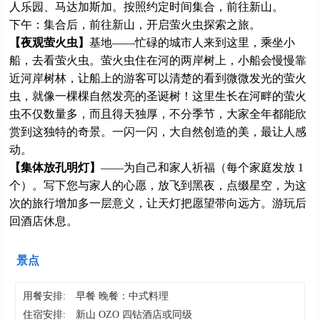
人乐园、马达加斯加。按照约定时间集合，前往新山。
下午：集合后，前往新山，开启萤火虫探索之旅。
【夜观萤火虫】
基地——忙碌的城市人来到这里，乘坐小
船，去看萤火虫。萤火虫住在河的两岸树上，小船会慢慢靠
近河岸树林，让船上的游客可以清楚的看到微微发光的萤火
虫，就像一棵棵自然发亮的圣诞树！这里生长在河畔的萤火
虫不仅数量多，而且得天独厚，不分季节，大家全年都能欣
赏到这独特的奇景。一闪一闪，大自然创造的美，最让人感
动。
【集体放孔明灯】
——为自己和家人祈福（每个家庭发放 1
个）。写下您与家人的心愿，放飞到黑夜，点缀星空，为这
次的旅行增加多一层意义，让天灯把愿望带向远方。游玩后
回酒店休息。
景点
用餐安排:
早餐 晚餐：中式料理
住宿安排:
新山 OZO 四钻酒店或同级