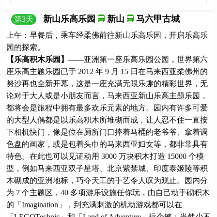
新山乐高乐园
新山
马六甲古城
第
3
天
上午：早餐后，乘车经柔佛前往新山乐高乐园，开启乐高乐
园的探索。
【乐高积木乐园】
——亚洲第一座乐高乐园公园，世界第六
座乐高主题乐园已于 2012 年 9 月 15 日在马来西亚柔佛州的
努沙再也全新开幕，这是一座充满无限乐趣的精彩世界，无
论对于大人或是小朋友而言，马来西亚新山乐高主题乐园，
都将会是旅程中拥有最多欢乐元素的地方。园内有许多可爱
的大型人偶都是以乐高积木所堆砌而成，让人忍不住一直按
下相机快门，像是位在厕所门口捧着马桶的老爷爷、拿着调
色盘的画家，或是包着头巾的马来西亚妇女等，都非常具有
特色。在此也可以见证动用 3000 万块积木打造 15000 个模
型，例如马来西亚双子星塔、北京紫禁城、印度泰姬陵等积
木砌成的亚洲地标，巧夺天工的手艺令人叹为观止。园内分
为 7 个主题区，40 多项游乐设施任你玩，由自己动手砌积木
的「Imagination」，到充满刺激的机动游戏都可以在
「LEGOTechnic」和「Land of Adventure」玩个够；当然少不