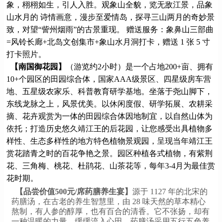
象，栩栩如生，引人入胜。观象山全貌，览无敌江景，品象
山水月的 诗情画意，漫步至爱情岛，探寻三山两月的奇妙景
致，对望“訾州烟雨”的古景重现。 赠送服务：象鼻山三部曲
=风铃长廊+北岛文创集市+象山水月洞打卡，赠送 1 张 5 寸
打卡照片。
【南国御花园】
（游览约2小时）是一个占地200+亩、拥有
10+个园区的田园综合体，国家AAA级景区、四星级房车营
地、五星级农家乐、科普教育研学基地。坐落于尧山脚下，
东线龙脉之上，风景优美。以休闲度假、研学拓展、农耕采
摘、花卉观赏为一体的田园综合体因地制宜，以自然山体为
依托；打造历史悠久靖江王的后花园，让您感受出具植物多
样性、生态多样性的地方特色植物景观园，呈现当年靖江王
赏花踏青之时的百花争艳之景。园区种植各式植物，有紫荆
花、三角梅、桃花、杜鹃花、山茶花等，每年3-4月为最佳赏
花时期。
【品尝价值500元/席药膳养生宴】
源于 1127 年的北宋的
药膳汤，在古老的养生智慧里，由 28 味天然的草本精心
熬制，有人参的醇厚，也有百合的清香。它不张扬，却有
一种温暖的力量，缓缓流入心田。药膳汤采用五行五色养