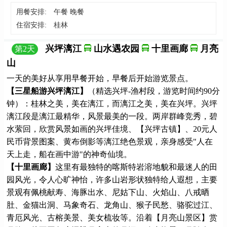
用餐安排:
午餐 晚餐
住宿安排:
桂林
兴坪漓江
山水遇农园
十里画廊
月亮
第
2
天
山
一天的美好从享用早餐开始，早餐后开始游览景点。
【三星船游兴坪漓江】
（精选兴坪-渔村段，游览时间约90分
钟）：桂林之美，美在漓江，而漓江之美，美在兴坪。兴坪
漓江段是漓江最精华，风景最美的一段。两岸群峰竞秀，碧
水萦回，欣赏风景如画的兴坪佳境、【兴坪古镇】、20元人
民币背景图案、黄布倒影等漓江绝色景观，亲身感受"人在
天上走，船在画中游"的神奇仙境。
【十里画廊】
这里有最独特的喀斯特岩溶地貌和最迷人的田
园风光，令人心旷神怡，许多山岩形状独特给人遐想，主要
景观有佩桃献寿、海豚出水、尼姑下山、火焰山、八戒晒
肚、金猫出洞、马象奇石、龙角山、猴子民愁、骆驼过江、
青厄风光、古榕美景、美女梳妆等。沿着【月亮山景区】赏