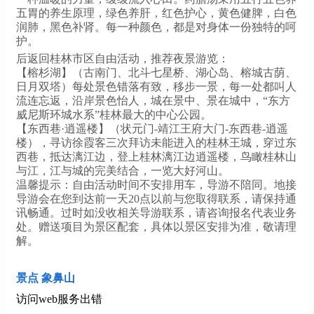
五胃的养生原理，绿色养肝，红色护心，黄色健脾，白色
润肺，黑色补肾。每一种颜色，都是对身体一份独特的呵
护。
后返回桂林市区自由活动，推荐夜景游览：
【榕杉湖】（古南门、北斗七星桥、湖心岛、榕城古荫、
日月双塔）每处景色错落有致，移步一景，每一处都叫人
流连忘返，沿岸景色怡人，城在景中、景在城中，“东方
威尼斯环城水系”桂林最大的中心公园。
【东西巷·逍遥楼】（状元门-靖江王府大门-东西巷-逍遥
楼），寻访徐霞客三次拜访未能进入的桂林王城，穿过东
西巷，抵达漓江边，登上桂林漓江边逍遥楼，鸟瞰桂林山
与江，江与城的完美结合，一览大好河山。
温馨提示：自由活动时间不安排用车，导游不陪同。地接
导游会在您到达前一天20点以前与您取得联系，请保持通
讯畅通。过时如没收相关导游联系，请咨询报名代表业务
处。赠送项目为景区配套，具体以景区安排为准，敬请理
解。
景点 象鼻山
访问web服务出错