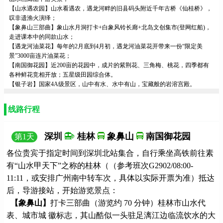
【山水遇农园】山水看遇农，遇龙河畔的旧县码头附近千年古桥《仙桂桥》，
叹非遗渔火演绎；
【象鼻山三部曲】象山水月洞打卡+白象风铃长廊+北岛文创集市(登网红船)，
走进课本中的同款山水；
【遇龙河油菜花】每年的2月底到4月初，遇龙河油菜花开带来一份“限定美
景”3000亩连片油菜花；
【南国御花园】近200亩的花园中，成片的紫荆花、三角梅、桃花，四季都有
各种鲜花竞相开放；五星级田园综合体。
【银子岩】国家4A级景区，山中有水、水中有山，宝藏般的岩溶宫殿。
线路行程
深圳
桂林
象鼻山
南国御花园
第
1
天
各位贵宾于指定时间到深圳北站集合，自行乘坐高铁前往素
有“山水甲天下”之称的桂林（（参考班次G2902/08:00-
11:11，或安排广州南中转车次，具体以实际开票为准）抵达
后，导游接站，开始游览景点：
【象鼻山】
打卡三部曲（游览约 70 分钟）桂林市山水代
表、城市城 徽标志，其山酷似一头驻足漓江边临流饮水的大