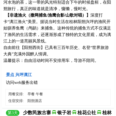
河水泡的茶，这一带的风光特别适合下午的时候盘桓，在阳
朔旅行，真正的味道就是清净，慵懒，慢时光。
【非遗渔火（撒网
捕鱼/渔鹰合影/山歌对唱）】
深度打
卡“漓江渔火”美景。据说当时生活在桂林阳朔兴坪的渔民开
始驯养鱼鹰（鸬鹚）来捕鱼。这种传统的捕鱼方式不仅满足
了渔民的生活需求，还逐渐形成了独特的文化景观，成为漓
江上的一道亮丽风景线。
自由前往【阳朔西街】已具有三百年历史、名登“世界旅游
大典”充满外国醉人情调。
温馨提示：自由活动时间不安排用车，导游不陪同。
景点 兴坪漓江
访问web服务出错
用餐安排:
早餐 午餐
住宿安排:
阳朔酒店
少数民族古寨
银子岩
桂花公社
桂林
第
3
天