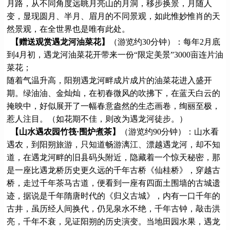
月路，从不同角度远眺月亮山的月洞，移步换景，月随人
变，显现圆月、半月、眉月的不同景观，如此惟妙惟肖的天
然景观，在全世界也是唯有此处。
【赠送观赏遇龙河油菜花】
（游览约30分钟）：每年2月底
到4月初，遇龙河油菜花开带来一份“限定美景”3000亩连片油
菜花；
随着气温升高，阳朔遇龙河畔成片成片的油菜花进入盛开
期。绿油油、金灿灿，在初春微风的吹拂下，在蓝天白云的
掩映中，好似展开了一幅春意盎然的生态画卷，绚丽至极，
惹人注目。（如花期不佳，则改为遇龙河徒步。）
【山水遇农园竹筏·围炉煮茶】
（游览约90分钟）：山水看
遇农，到阳朔旅游，只知道畅游漓江、漂越遇龙河，却不知
道，在遇龙河畔的旧县码头附近，隐藏着一个惊天秘密，那
是一座比遇龙桥历史更久远的千年古桥《仙桂桥》，穿越古
桥，走过千年茶马古道，便看到一座有四面土围墙的古城遗
迹，据说是千年隋唐时代的《归义古城》，内有一口千年的
古井，虽历经人间换代，仍见泉水不绝，千年古钟，敲击洪
亮，千年不衰，见证阳朔的历史演变。当地田园水果，遇龙