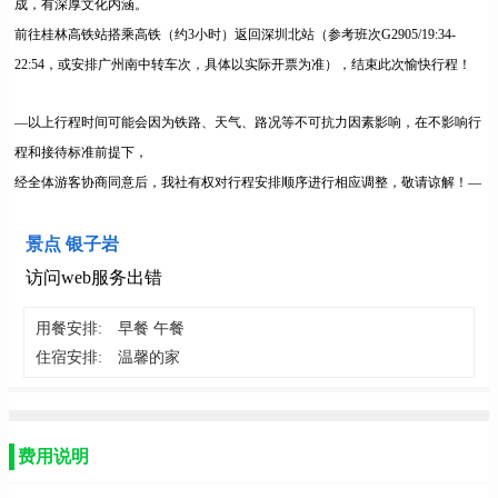
成，有深厚文化内涵。
前往桂林高铁站搭乘高铁（约3小时）返回深圳北站（参考班次G2905/19:34-
22:54，或安排广州南中转车次，具体以实际开票为准），结束此次愉快行程！
—以上行程时间可能会因为铁路、天气、路况等不可抗力因素影响，在不影响行
程和接待标准前提下，
经全体游客协商同意后，我社有权对行程安排顺序进行相应调整，敬请谅解！—
景点 银子岩
访问web服务出错
用餐安排:
早餐 午餐
住宿安排:
温馨的家
费用说明