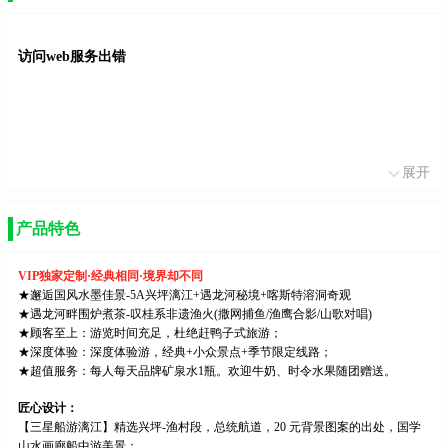
访问web服务出错
展开
产品特色
VIP独家定制·经典相同·境界却不同
★邂逅国风水墨佳景-5A兴坪漓江+遇龙河秘境+喀斯特溶洞奇观
★遇龙河畔围炉煮茶-叹桂系非遗渔火(撒网捕鱼/渔鹰合影/山歌对唱)
★顾客至上：游览时间充足，杜绝赶鸭子式旅游；
★深度体验：深度体验游，经典+小众景点+季节限定线路；
★超值服务：每人每天品牌矿泉水1瓶。欢迎牛奶、时令水果随团赠送。
匠心设计：
【三星船游漓江】精选兴坪-渔村段，总统航道，20 元背景图案的出处，国学
山水画廊船中游美景；