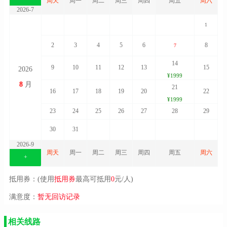
周天
周一
周二
周三
周四
周五
周六
2026-7
1
2
3
4
5
6
8
7
14
9
10
11
12
13
15
2026
¥1999
8
月
21
16
17
18
19
20
22
¥1999
23
24
25
26
27
28
29
30
31
2026-9
周天
周一
周二
周三
周四
周五
周六
+
抵用券：(使用
抵用券
最高可抵用
0
元/人)
满意度：
暂无回访记录
相关线路