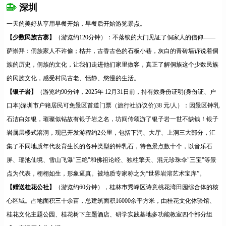
深圳
一天的美好从享用早餐开始，早餐后开始游览景点。
【少数民族古寨】
（游览约120分钟）：不落锁的大门见证了侗家人的信仰——
萨崇拜：侗族家人不许偷；枯井，古香古色的石板小巷，灰白的青砖墙诉说着侗
族的历史，侗族的文化，让我们走进他们家里做客，真正了解侗族这个少数民族
的民族文化，感受村民古老、恬静、悠慢的生活。
【银子岩】
（游览约90分钟，2025年 12月31日前，持有效身份证明(身份证、户
口本)深圳市户籍居民可免景区首道门票（旅行社协议价)38 元/人）：因景区钟乳
石洁白如银，璀璨似钻故有银子岩之名，坊间传颂游了银子岩一世不缺钱！银子
岩属层楼式溶洞，现已开发游程约2公里，包括下洞、大厅、上洞三大部分，汇
集了不同地质年代发育生长的各种类型的钟乳石，特色景点数十个，以音乐石
屏、瑶池仙境、雪山飞瀑"三绝"和佛祖论经、独柱擎天、混元珍珠伞"三宝"等景
点为代表，栩栩如生，形象逼真。被地质专家称之为“世界岩溶艺术宝库”。
【赠送桂花公社】
（游览约60分钟），桂林市秀峰区诗意桃花湾田园综合体的核
心区域。占地面积三十余亩，总建筑面积16000余平方米，由桂花文化体验馆、
桂花文化主题公园、桂花树下主题酒店、研学实践基地多功能教室四个部分组