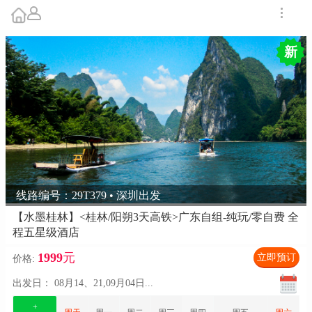
新
线路编号：29T379 • 深圳出发
【水墨桂林】<桂林/阳朔3天高铁>广东自组-纯玩/零自费 全
程五星级酒店
1999
元
立即预订
价格:
出发日：
08月14、21,09月04日
...
+