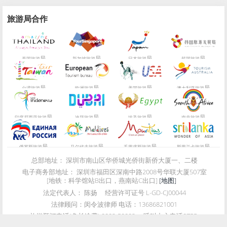
旅游局合作
局
局
局
局
泰国旅游
新加坡旅游
日本旅游
韩国旅游
局
局
局
局
台湾旅游
欧洲旅游
美国旅游
澳大利亚旅游
局
局
局
局
印度尼西亚旅游
迪拜旅游
埃及旅游
南非旅游
局
局
局
局
俄罗斯旅游
马尔代夫旅游
毛里求斯旅游
斯里兰卡旅游
总部地址：
深圳市南山区华侨城光侨街新侨大厦一、二楼
电子商务部地址：
深圳市福田区深南中路2008号华联大厦507室
[地铁：科学馆站B出口，燕南站C出口]
[地图]
法定代表人：
陈扬
经营许可证号
L-GD-CJ00044
法律顾问：
闵令波律师 电话：13686821001
旅游预订电话(免长途费)
0002-50002
呼叫中心电话
0755-
83662323
质监电话
0755-26603339