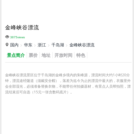
金峰峡谷漂流
3875views
国内
华东
浙江
千岛湖
金峰峡谷漂流
景点简介
票价
地址
开放时间
特色
金峰峡谷漂流景区位于千岛湖的金峰乡境内的朱峰源，漂流时间大约1小时20分
钟，漂流途经隧道（须戴安全帽），落差为迄今为止的漂流中最大的，衣服里外
会全部湿光，必须准备替换衣物，不能带任何拍摄器材，有景点人员帮拍照，漂
流结束后可自选（15元一张含数码底片）。