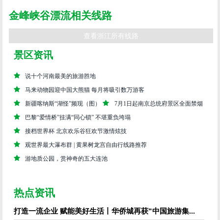
金峰峡谷漂流相关线路
查看浙江所有线路
景区资讯
说十个河南最美的旅游胜地
马来动物园迎中国大熊猫 每月将吸引数万游客
新疆喀纳斯“湖怪”频现（图）
7月1日起南京总统府景区全面禁烟
巴黎“爱情桥”挂满“同心锁” 不堪重负垮塌
接档世界杯 北京欢乐谷狂欢节激情炫技
观世界最大瀑布群 | 黄果树龙宫自由行线路推荐
游地质公园，赏神奇的五大连池
热点资讯
打造一流企业 赋能美好生活丨华侨城再获“中国旅游集...