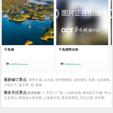
千岛湖
千岛湖秀水街
108519views
10994views
,
,
,
,
,
,
最新修订景点:
泉州古城
云水谣
漳州博物馆
金窖酒业
无界
汉武雄风
,
,
,
,
大地之子
盘王界
花
美食
,
,
,
,
最多关注景点
：
天安门广场
八达岭长城
秦始皇兵马俑
华山
(按浏览量)
,
,
,
,
,
,
玉龙雪山
香港迪士尼乐园
上海迪士尼
黄龙风景区
天坛公园
吴哥窟