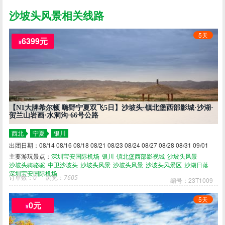
沙坡头风景相关线路
5天
6399元
¥
【N1大牌希尔顿 嗨野宁夏双飞5日】沙坡头·镇北堡西部影城·沙湖·
贺兰山岩画·水洞沟·66号公路
西北
宁夏
银川
出团日期：08/14 08/16 08/18 08/21 08/23 08/24 08/27 08/28 08/31 09/01
主要游玩景点：
深圳宝安国际机场
银川
镇北堡西部影视城
沙坡头风景
沙坡头骑骆驼
中卫沙坡头
沙坡头风景
沙坡头风景
沙坡头风景区
沙湖日落
深圳宝安国际机场
订单数：
0
浏览：
7605
编号：23T1009
5天
0元
¥