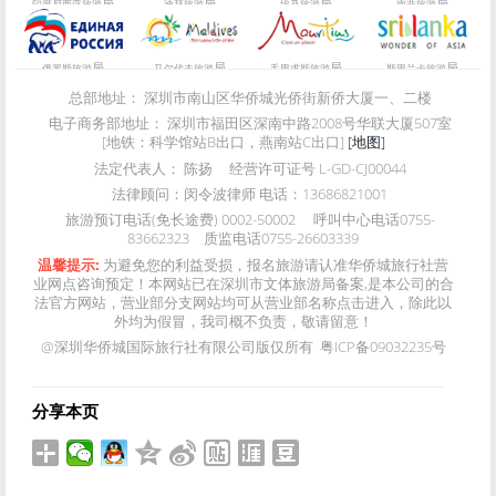
局
局
局
局
印度尼西亚旅游
迪拜旅游
埃及旅游
南非旅游
局
局
局
局
俄罗斯旅游
马尔代夫旅游
毛里求斯旅游
斯里兰卡旅游
总部地址：
深圳市南山区华侨城光侨街新侨大厦一、二楼
电子商务部地址：
深圳市福田区深南中路2008号华联大厦507室
[地铁：科学馆站B出口，燕南站C出口]
[地图]
法定代表人：
陈扬
经营许可证号
L-GD-CJ00044
法律顾问：
闵令波律师 电话：13686821001
旅游预订电话(免长途费)
0002-50002
呼叫中心电话
0755-
83662323
质监电话
0755-26603339
温馨提示:
为避免您的利益受损，报名旅游请认准华侨城旅行社营
业网点咨询预定！本网站已在深圳市文体旅游局备案,是本公司的合
法官方网站，营业部分支网站均可从营业部名称点击进入，除此以
外均为假冒，我司概不负责，敬请留意！
@深圳华侨城国际旅行社有限公司版仅所有 粤ICP备09032235号
分享本页