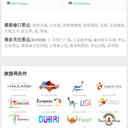
4877views
7070views
,
,
,
,
,
,
最新修订景点:
泉州古城
云水谣
漳州博物馆
金窖酒业
无界
汉武雄风
,
,
,
,
大地之子
盘王界
花
美食
,
,
,
,
最多关注景点
：
天安门广场
八达岭长城
秦始皇兵马俑
华山
(按浏览量)
,
,
,
,
,
,
玉龙雪山
香港迪士尼乐园
上海迪士尼
黄龙风景区
天坛公园
吴哥窟
旅游局合作
局
局
局
局
泰国旅游
新加坡旅游
日本旅游
韩国旅游
局
局
局
局
台湾旅游
欧洲旅游
美国旅游
澳大利亚旅游