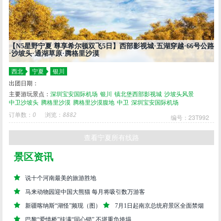
【N5星野宁夏 尊享希尔顿双飞5日】西部影视城·五湖穿越·66号公路
·沙坡头·通湖草原·腾格里沙漠
西北
宁夏
银川
出团日期：
主要游玩景点：
深圳宝安国际机场
银川
镇北堡西部影视城
沙坡头风景
中卫沙坡头
腾格里沙漠
腾格里沙漠腹地
中卫
深圳宝安国际机场
订单数：
0
浏览：
8882
编号：23T992
查看宁夏所有线路
景区资讯
说十个河南最美的旅游胜地
马来动物园迎中国大熊猫 每月将吸引数万游客
新疆喀纳斯“湖怪”频现（图）
7月1日起南京总统府景区全面禁烟
巴黎“爱情桥”挂满“同心锁” 不堪重负垮塌