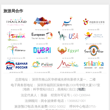
旅游局合作
局
局
局
局
泰国旅游
新加坡旅游
日本旅游
韩国旅游
局
局
局
局
台湾旅游
欧洲旅游
美国旅游
澳大利亚旅游
局
局
局
局
印度尼西亚旅游
迪拜旅游
埃及旅游
南非旅游
局
局
局
局
俄罗斯旅游
马尔代夫旅游
毛里求斯旅游
斯里兰卡旅游
总部地址：
深圳市南山区华侨城光侨街新侨大厦一、二楼
电子商务部地址：
深圳市福田区深南中路2008号华联大厦507室
[地铁：科学馆站B出口，燕南站C出口]
[地图]
法定代表人：
陈扬
经营许可证号
L-GD-CJ00044
法律顾问：
闵令波律师 电话：13686821001
旅游预订电话(免长途费)
0002-50002
呼叫中心电话
0755-