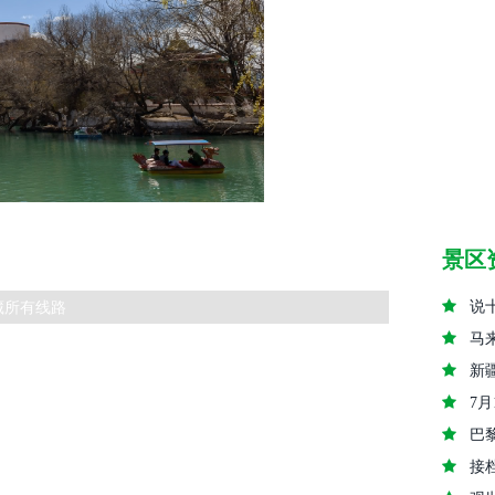
景区
藏所有线路
说
马
新
7
巴
接