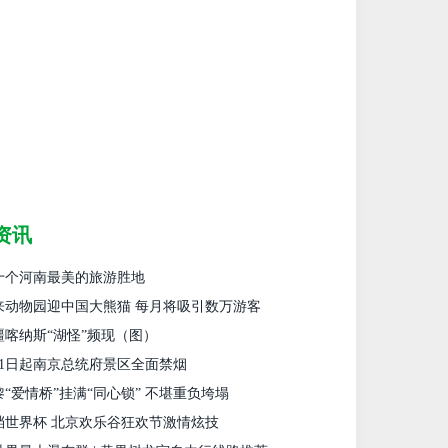
资讯
十个河南最美的旅游胜地
来动物园迎中国大熊猫 每月将吸引数万游客
疆喀纳斯“湖怪”频现（图）
月1日起南京总统府景区全面禁烟
黎“爱情桥”挂满“同心锁” 不堪重负垮塌
档世界杯 北京欢乐谷狂欢节激情炫技