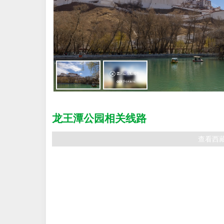
在
线
咨
询
龙王潭公园相关线路
查看西