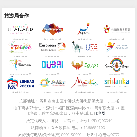
旅游局合作
局
局
局
局
泰国旅游
新加坡旅游
日本旅游
韩国旅游
局
局
局
局
台湾旅游
欧洲旅游
美国旅游
澳大利亚旅游
局
局
局
局
印度尼西亚旅游
迪拜旅游
埃及旅游
南非旅游
局
局
局
局
俄罗斯旅游
马尔代夫旅游
毛里求斯旅游
斯里兰卡旅游
总部地址：
深圳市南山区华侨城光侨街新侨大厦一、二楼
电子商务部地址：
深圳市福田区深南中路2008号华联大厦507室
[地铁：科学馆站B出口，燕南站C出口]
[地图]
法定代表人：
陈扬
经营许可证号
L-GD-CJ00044
法律顾问：
闵令波律师 电话：13686821001
旅游预订电话(免长途费)
0002-50002
呼叫中心电话
0755-