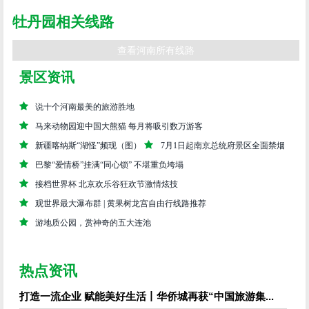
牡丹园相关线路
查看河南所有线路
景区资讯
说十个河南最美的旅游胜地
马来动物园迎中国大熊猫 每月将吸引数万游客
新疆喀纳斯“湖怪”频现（图）
7月1日起南京总统府景区全面禁烟
巴黎“爱情桥”挂满“同心锁” 不堪重负垮塌
接档世界杯 北京欢乐谷狂欢节激情炫技
观世界最大瀑布群 | 黄果树龙宫自由行线路推荐
游地质公园，赏神奇的五大连池
热点资讯
打造一流企业 赋能美好生活丨华侨城再获“中国旅游集...