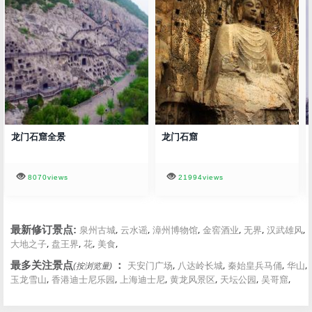
龙门石窟全景
龙门石窟
8070views
21994views
,
,
,
,
,
,
最新修订景点:
泉州古城
云水谣
漳州博物馆
金窖酒业
无界
汉武雄风
,
,
,
,
大地之子
盘王界
花
美食
,
,
,
,
最多关注景点
：
天安门广场
八达岭长城
秦始皇兵马俑
华山
(按浏览量)
,
,
,
,
,
,
玉龙雪山
香港迪士尼乐园
上海迪士尼
黄龙风景区
天坛公园
吴哥窟