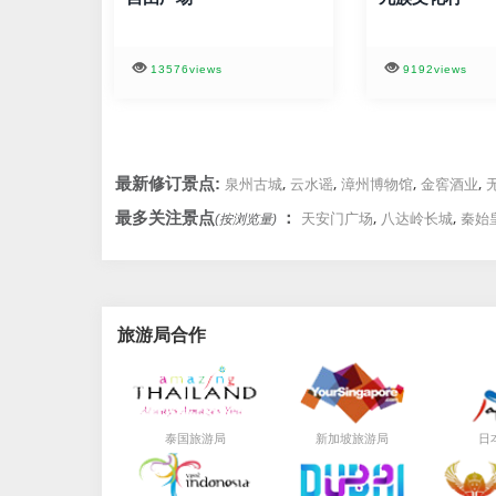
13576views
9192views
,
,
,
,
最新修订景点:
泉州古城
云水谣
漳州博物馆
金窖酒业
,
,
最多关注景点
：
天安门广场
八达岭长城
秦始
(按浏览量)
旅游局合作
局
局
泰国旅游
新加坡旅游
日