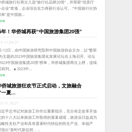
侨城旅行社再次入选“旅行社品牌20强”，并荣获“优质疗
务企业”奖项，企业综合实力再获行业认可。.“中国旅行社协
单”是中国旅...
ore
5年！华侨城再获“中国旅游集团20强”
10 11:24:37
1日-12日，由中国旅游研究院和中国旅游协会主办，以“繁荣
”为主题的2023中国旅游集团化发展论坛在上海召开。论坛
2023中国旅游集团20强”榜单，华侨城集团再次上榜，连续
前列。▲2023中...
ore
4华侨城旅游狂欢节正式启动，文旅融合
一夏...
10 11:16:27
习近平总书记对旅游工作作出重要指示，充分肯定改革开放
党的十八大以来旅游工作取得的显著成绩，旅游业日益成为
战略性支柱产业和具有显著时代特征的民生产业、幸福产
指出“新时代新征程，...