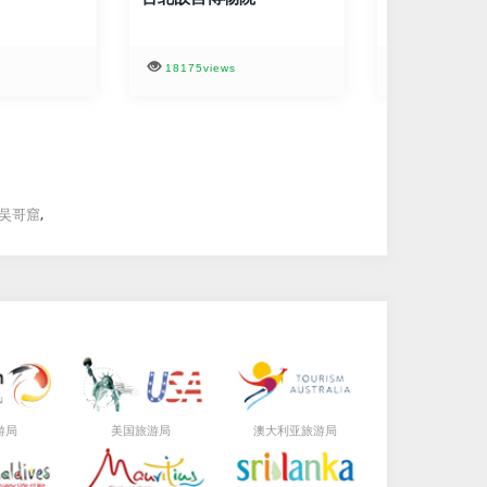
18175views
9488views
,
吴哥窟
局
局
局
游
美国旅游
澳大利亚旅游