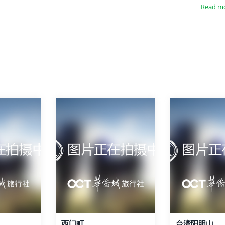
Read m
西门町
台湾阳明山