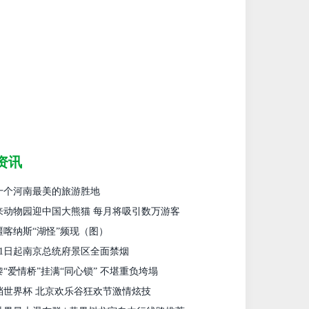
资讯
十个河南最美的旅游胜地
来动物园迎中国大熊猫 每月将吸引数万游客
疆喀纳斯“湖怪”频现（图）
月1日起南京总统府景区全面禁烟
黎“爱情桥”挂满“同心锁” 不堪重负垮塌
档世界杯 北京欢乐谷狂欢节激情炫技