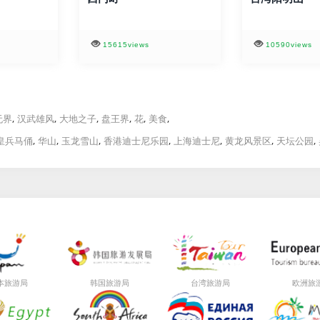
15615views
10590views
,
,
,
,
,
,
无界
汉武雄风
大地之子
盘王界
花
美食
,
,
,
,
,
,
,
皇兵马俑
华山
玉龙雪山
香港迪士尼乐园
上海迪士尼
黄龙风景区
天坛公园
局
局
局
本旅游
韩国旅游
台湾旅游
欧洲旅