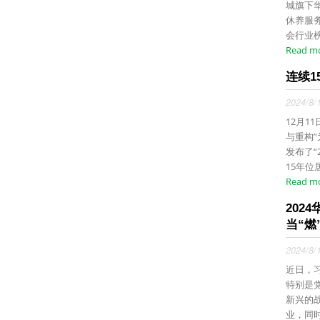
城旗下华
休养服
会行业榜
Read m
连续1
2024/8/
12月1
与重构
发布了“
15年位居
Read m
202
当“燃”
2024/8/
近日，
特别是
新兴的
业，同时