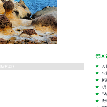
景区
湾所有线路
说
马
新
7
巴
接