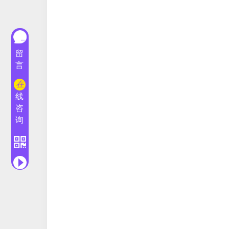
留
言
在
线
咨
询