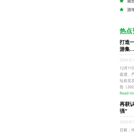
观
游
热点
打造
游集..
2024/8/
12月1
促进、
坛在北
告（20
Read m
再获
强”
2024/8/
日前，