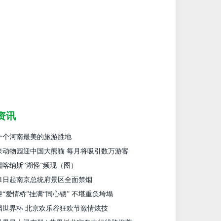
资讯
十个河南最美的旅游胜地
来动物园迎中国大熊猫 每月将吸引数万游客
疆喀纳斯“湖怪”频现（图）
月1日起南京总统府景区全面禁烟
黎“爱情桥”挂满“同心锁” 不堪重负垮塌
档世界杯 北京欢乐谷狂欢节激情炫技