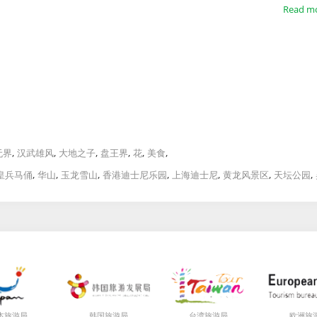
Read m
,
,
,
,
,
,
无界
汉武雄风
大地之子
盘王界
花
美食
,
,
,
,
,
,
,
皇兵马俑
华山
玉龙雪山
香港迪士尼乐园
上海迪士尼
黄龙风景区
天坛公园
局
局
局
本旅游
韩国旅游
台湾旅游
欧洲旅