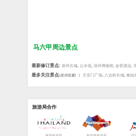
马六甲周边景点
,
,
,
,
最新修订景点:
泉州古城
云水谣
漳州博物馆
金窖酒业
,
,
最多关注景点
：
天安门广场
八达岭长城
秦始
(按浏览量)
旅游局合作
局
局
泰国旅游
新加坡旅游
日