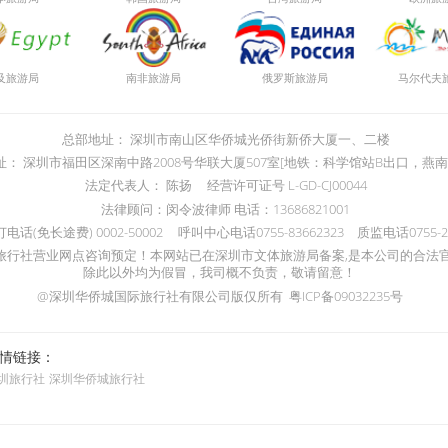
局
局
局
及旅游
南非旅游
俄罗斯旅游
马尔代夫
总部地址：
深圳市南山区华侨城光侨街新侨大厦一、二楼
址：
深圳市福田区深南中路2008号华联大厦507室[地铁：科学馆站B出口，燕南
法定代表人：
陈扬
经营许可证号
L-GD-CJ00044
法律顾问：
闵令波律师 电话：13686821001
订电话(免长途费)
0002-50002
呼叫中心电话
0755-83662323
质监电话
0755-
旅行社营业网点咨询预定！本网站已在深圳市文体旅游局备案,是本公司的合法
除此以外均为假冒，我司概不负责，敬请留意！
@深圳华侨城国际旅行社有限公司版仅所有 粤ICP备09032235号
情链接：
圳旅行社
深圳华侨城旅行社