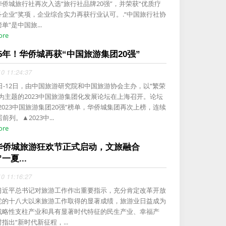
侨城旅行社再次入选“旅行社品牌20强”，并荣获“优质疗
务企业”奖项，企业综合实力再获行业认可。.“中国旅行社协
单”是中国旅...
ore
5年！华侨城再获“中国旅游集团20强”
10 11:24:37
1日-12日，由中国旅游研究院和中国旅游协会主办，以“繁荣
”为主题的2023中国旅游集团化发展论坛在上海召开。论坛
2023中国旅游集团20强”榜单，华侨城集团再次上榜，连续
前列。▲2023中...
ore
4华侨城旅游狂欢节正式启动，文旅融合
一夏...
10 11:16:27
习近平总书记对旅游工作作出重要指示，充分肯定改革开放
党的十八大以来旅游工作取得的显著成绩，旅游业日益成为
战略性支柱产业和具有显著时代特征的民生产业、幸福产
指出“新时代新征程，...