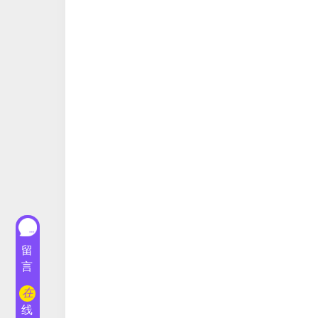
留
言
在
线