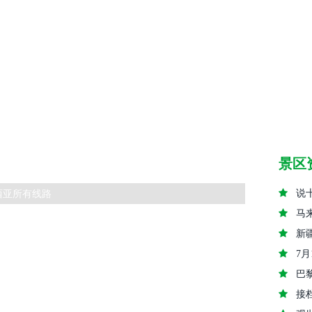
景区
西亚所有线路
说
马
新
7
巴
接