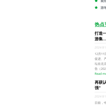
观
游
热点
打造
游集..
2024/8/
12月1
促进、
坛在北
告（20
Read m
再获
强”
2024/8/
日前，