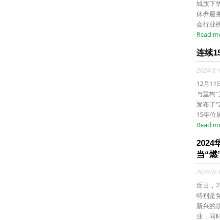
城旗下华
休养服
会行业榜
Read m
连续1
2024/8/
12月1
与重构
发布了“
15年位居
Read m
202
当“燃”
2024/8/
近日，
特别是
新兴的
业，同时