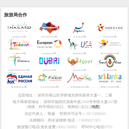
旅游局合作
局
局
局
局
泰国旅游
新加坡旅游
日本旅游
韩国旅游
局
局
局
局
台湾旅游
欧洲旅游
美国旅游
澳大利亚旅游
局
局
局
局
印度尼西亚旅游
迪拜旅游
埃及旅游
南非旅游
局
局
局
局
俄罗斯旅游
马尔代夫旅游
毛里求斯旅游
斯里兰卡旅游
总部地址：
深圳市南山区华侨城光侨街新侨大厦一、二楼
电子商务部地址：
深圳市福田区深南中路2008号华联大厦507室
[地铁：科学馆站B出口，燕南站C出口]
[地图]
法定代表人：
陈扬
经营许可证号
L-GD-CJ00044
法律顾问：
闵令波律师 电话：13686821001
旅游预订电话(免长途费)
0002-50002
呼叫中心电话
0755-