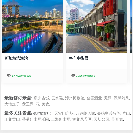
新加坡滨海湾
牛车水街景
14420views
13589views
,
,
,
,
,
,
最新修订景点:
泉州古城
云水谣
漳州博物馆
金窖酒业
无界
汉武雄风
,
,
,
,
大地之子
盘王界
花
美食
,
,
,
,
最多关注景点
：
天安门广场
八达岭长城
秦始皇兵马俑
华山
(按浏览量)
,
,
,
,
,
,
玉龙雪山
香港迪士尼乐园
上海迪士尼
黄龙风景区
天坛公园
吴哥窟