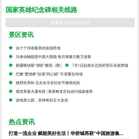
国家英雄纪念碑相关线路
查看新加坡所有线路
景区资讯
说十个河南最美的旅游胜地
马来动物园迎中国大熊猫 每月将吸引数万游客
新疆喀纳斯“湖怪”频现（图）
7月1日起南京总统府景区全面禁烟
巴黎“爱情桥”挂满“同心锁” 不堪重负垮塌
接档世界杯 北京欢乐谷狂欢节激情炫技
观世界最大瀑布群 | 黄果树龙宫自由行线路推荐
游地质公园，赏神奇的五大连池
热点资讯
打造一流企业 赋能美好生活丨华侨城再获“中国旅游集...