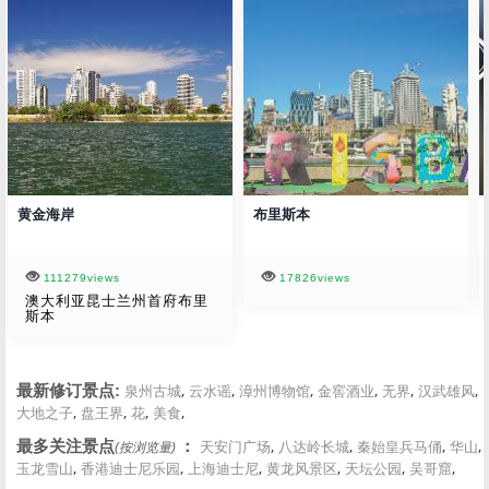
黄金海岸
布里斯本
111279views
17826views
澳大利亚昆士兰州首府布里
斯本
,
,
,
,
,
,
最新修订景点:
泉州古城
云水谣
漳州博物馆
金窖酒业
无界
汉武雄风
,
,
,
,
大地之子
盘王界
花
美食
,
,
,
,
最多关注景点
：
天安门广场
八达岭长城
秦始皇兵马俑
华山
(按浏览量)
,
,
,
,
,
,
玉龙雪山
香港迪士尼乐园
上海迪士尼
黄龙风景区
天坛公园
吴哥窟