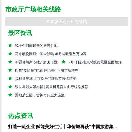
只有鸽子脚上悬挂的铜铃偶尔发出悦耳的声音，响应它们的则是孩童追逐奔耍着
的天真无邪。
市政厅广场相关线路
广场的草坪上，还有黑颈长嘴鹤在悠闲地觅食，游人在散步、照相、休憩，人和
动物共享着这片蓝天草地，还真有诗情画意。同时，市政厅广场也是举办戏剧演
查看澳大利亚所有线路
出、音乐会和各种庆典活动的场所。
景区资讯
说十个河南最美的旅游胜地
马来动物园迎中国大熊猫 每月将吸引数万游客
新疆喀纳斯“湖怪”频现（图）
7月1日起南京总统府景区全面禁烟
巴黎“爱情桥”挂满“同心锁” 不堪重负垮塌
接档世界杯 北京欢乐谷狂欢节激情炫技
观世界最大瀑布群 | 黄果树龙宫自由行线路推荐
游地质公园，赏神奇的五大连池
热点资讯
打造一流企业 赋能美好生活丨华侨城再获“中国旅游集...