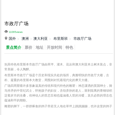
市政厅广场
11065views
国外
澳洲
澳大利亚
布里斯班
市政厅广场
景点简介
票价
地址
开放时间
特色
别具特色布里斯本市政厅广场由草坪、灌木、花丛和澳大利亚本土树木装点，非
常美丽，令人陶醉。
布里斯本市政厅广场是个历史和现实共处的场所，典雅明快的市政厅大楼，古
朴、凝重的布里斯本大教堂，周围则衬托着现代化的摩天大楼。
广场四周塑着许多形象逼真的传统和现代特色的雕塑：神态潇洒的英国绅士，骑
马持矛的中世纪武士，怀抱孩子的妇女，含饴弄孙的老人，斑剥陆离的青铜绿积
淀着岁月的沧桑，传神动人的世态百相也蕴涵着人世的冷暖，哀兵必胜的理念也
蕴涵和平的期盼。
雕塑的脚下，一群群啄食的鸽子旁若无人地在草坪上跳跳蹦蹦，也许这里的鸽子
早已习惯了和人共享着这片蓝天绿地，人多人少都不会打破这里的宁静和安详，