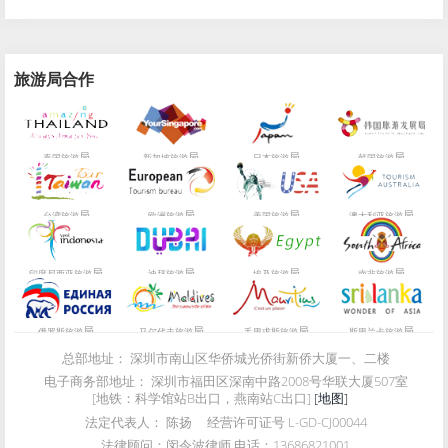
旅游局合作
局
局
局
局
泰国旅游
新加坡旅游
日本旅游
韩国旅游
局
局
局
局
台湾旅游
欧洲旅游
美国旅游
澳大利亚旅游
局
局
局
局
印度尼西亚旅游
迪拜旅游
埃及旅游
南非旅游
局
局
局
局
俄罗斯旅游
马尔代夫旅游
毛里求斯旅游
斯里兰卡旅游
总部地址：
深圳市南山区华侨城光侨街新侨大厦一、二楼
电子商务部地址：
深圳市福田区深南中路2008号华联大厦507室
[地铁：科学馆站B出口，燕南站C出口]
[地图]
法定代表人：
陈扬
经营许可证号
L-GD-CJ00044
法律顾问：
闵令波律师 电话：13686821001