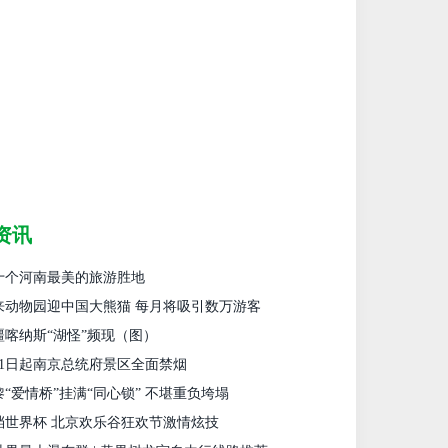
资讯
十个河南最美的旅游胜地
来动物园迎中国大熊猫 每月将吸引数万游客
疆喀纳斯“湖怪”频现（图）
月1日起南京总统府景区全面禁烟
黎“爱情桥”挂满“同心锁” 不堪重负垮塌
档世界杯 北京欢乐谷狂欢节激情炫技