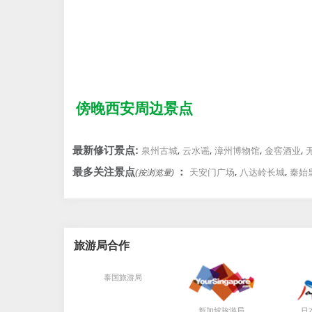
傍晚西安周边景点
,
,
,
,
最新修订景点:
泉州古城
云水谣
漳州博物馆
金窖酒业
,
,
最多关注景点
：
天安门广场
八达岭长城
秦始
(按浏览量)
旅游局合作
局
局
泰国旅游
新加坡旅游
日