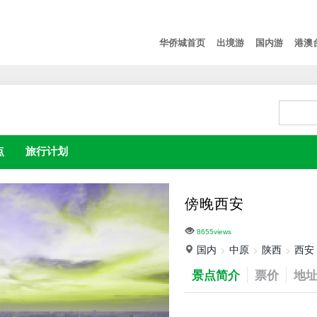
华侨城首页
出境游
国内游
港澳
点
旅行计划
傍晚西安
8655views
国内
中原
陕西
西安
景点简介
票价
地