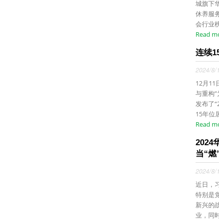
城旗下华
休养服
会行业榜
Read m
连续1
2024/8/
12月1
与重构
发布了“
15年位居
Read m
202
当“燃”
2024/8/
近日，
特别是
新兴的
业，同时