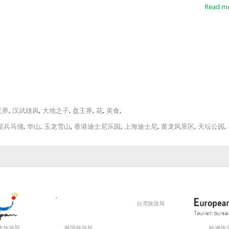
Read m
,
,
,
,
,
,
无界
汉武雄风
大地之子
盘王界
花
美食
,
,
,
,
,
,
,
皇兵马俑
华山
玉龙雪山
香港迪士尼乐园
上海迪士尼
黄龙风景区
天坛公园
局
局
局
本旅游
韩国旅游
台湾旅游
欧洲旅