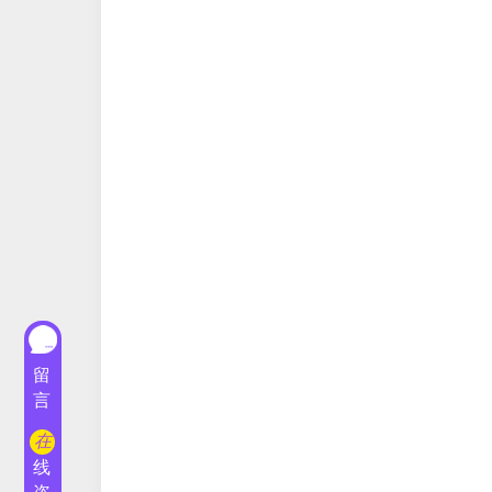
留
言
在
线