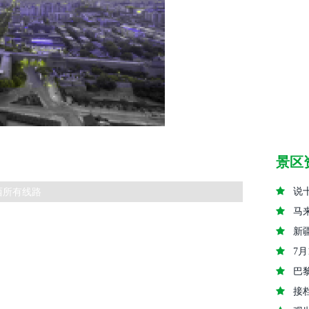
景区
西所有线路
说
马
新
7
巴
接