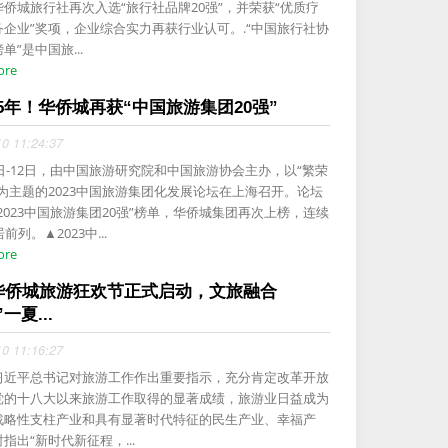
侨城旅行社再次入选“旅行社品牌20强”，并荣获“优质疗
务企业”奖项，企业综合实力再获行业认可。.“中国旅行社协
单”是中国旅...
ore
5年！华侨城再获“中国旅游集团20强”
10 11:24:37
1日-12日，由中国旅游研究院和中国旅游协会主办，以“繁荣
”为主题的2023中国旅游集团化发展论坛在上海召开。论坛
2023中国旅游集团20强”榜单，华侨城集团再次上榜，连续
前列。▲2023中...
ore
4华侨城旅游狂欢节正式启动，文旅融合
一夏...
10 11:16:27
习近平总书记对旅游工作作出重要指示，充分肯定改革开放
党的十八大以来旅游工作取得的显著成绩，旅游业日益成为
战略性支柱产业和具有显著时代特征的民生产业、幸福产
指出“新时代新征程，...