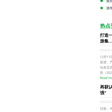
观
游
热点
打造
游集..
2024/8/
12月1
促进、
坛在北
告（20
Read m
再获
强”
2024/8/
日前，