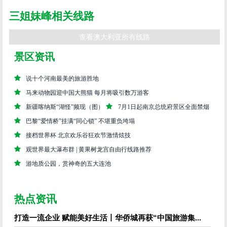
三姐妹峰相关线路
查看澳大利亚所有线路
景区资讯
说十个河南最美的旅游胜地
马来动物园迎中国大熊猫 每月将吸引数万游客
新疆喀纳斯“湖怪”频现（图）
7月1日起南京总统府景区全面禁烟
巴黎“爱情桥”挂满“同心锁” 不堪重负垮塌
接档世界杯 北京欢乐谷狂欢节激情炫技
观世界最大瀑布群 | 黄果树龙宫自由行线路推荐
游地质公园，赏神奇的五大连池
热点资讯
打造一流企业 赋能美好生活丨华侨城再获“中国旅游集...