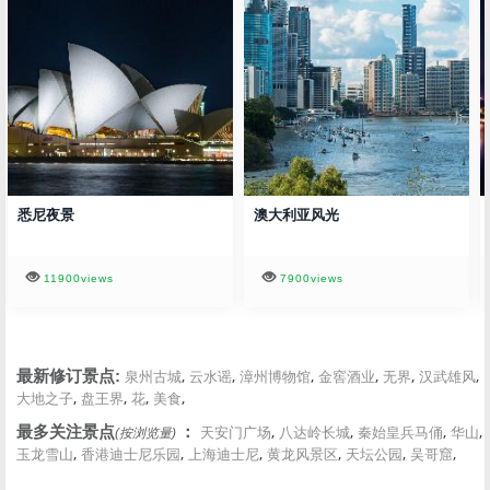
悉尼夜景
澳大利亚风光
11900views
7900views
,
,
,
,
,
,
最新修订景点:
泉州古城
云水谣
漳州博物馆
金窖酒业
无界
汉武雄风
,
,
,
,
大地之子
盘王界
花
美食
,
,
,
,
最多关注景点
：
天安门广场
八达岭长城
秦始皇兵马俑
华山
(按浏览量)
,
,
,
,
,
,
玉龙雪山
香港迪士尼乐园
上海迪士尼
黄龙风景区
天坛公园
吴哥窟