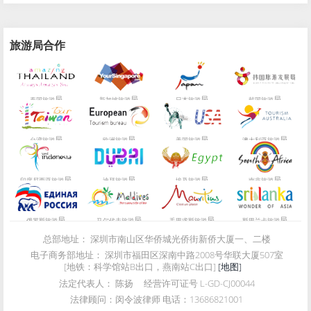
旅游局合作
局
局
局
局
泰国旅游
新加坡旅游
日本旅游
韩国旅游
局
局
局
局
台湾旅游
欧洲旅游
美国旅游
澳大利亚旅游
局
局
局
局
印度尼西亚旅游
迪拜旅游
埃及旅游
南非旅游
局
局
局
局
俄罗斯旅游
马尔代夫旅游
毛里求斯旅游
斯里兰卡旅游
总部地址：
深圳市南山区华侨城光侨街新侨大厦一、二楼
电子商务部地址：
深圳市福田区深南中路2008号华联大厦507室
[地铁：科学馆站B出口，燕南站C出口]
[地图]
法定代表人：
陈扬
经营许可证号
L-GD-CJ00044
法律顾问：
闵令波律师 电话：13686821001