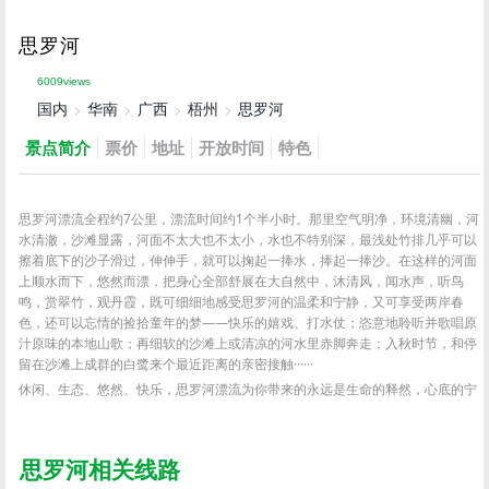
思罗河
6009views
国内
华南
广西
梧州
思罗河
景点简介
票价
地址
开放时间
特色
思罗河漂流全程约7公里，漂流时间约1个半小时。那里空气明净，环境清幽，河
水清澈，沙滩显露，河面不太大也不太小，水也不特别深，最浅处竹排几乎可以
擦着底下的沙子滑过，伸伸手，就可以掬起一捧水，捧起一捧沙。在这样的河面
上顺水而下，悠然而漂，把身心全部舒展在大自然中，沐清风，闻水声，听鸟
鸣，赏翠竹，观丹霞，既可细细地感受思罗河的温柔和宁静，又可享受两岸春
色，还可以忘情的捡拾童年的梦——快乐的嬉戏、打水仗；恣意地聆听并歌唱原
汁原味的本地山歌；再细软的沙滩上或清凉的河水里赤脚奔走；入秋时节，和停
留在沙滩上成群的白鹭来个最近距离的亲密接触······
休闲、生态、悠然、快乐，思罗河漂流为你带来的永远是生命的释然，心底的宁
静和最纯真的快乐，最美好的情趣！
思罗河相关线路