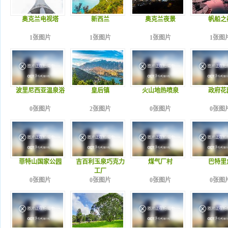
奥克兰电视塔
新西兰
奥克兰夜景
帆船之
1张图片
1张图片
1张图片
1张图
波里尼西亚温泉浴
皇后镇
火山地热喷泉
政府花
0张图片
2张图片
0张图片
0张图
菲特山国家公园
吉百利玉泉巧克力
煤气厂村
巴特里
工厂
0张图片
0张图片
0张图片
0张图