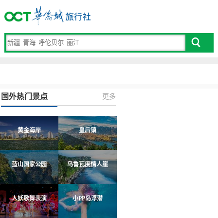
国外热门景点
更多
黄金海岸
皇后镇
蓝山国家公园
乌鲁瓦度情人崖
人妖歌舞表演
小PP岛浮潜