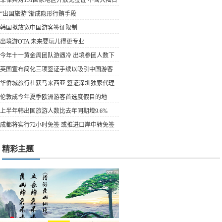
湾
“出国旅游”渐成隐形行贿手段
韩国拟放宽中国游客签证限制
出境游OTA 未来要玩儿得更专业
今年十一黄金周团队游遇冷 出境参团人数下
降明显
英国宣布简化三项签证手续以吸引中国游客
华侨城旅行社获马来西亚 签证深圳独家代理
权
伦敦成今年夏季欧洲游客首选度假目的地
上半年韩出国旅游人数比去年同期增9.6%
成都将实行72小时免签 或推进口岸中转免签
精彩主题