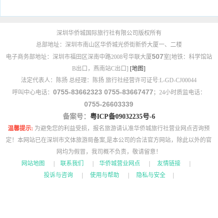
深圳华侨城国际旅行社有限公司版权所有
总部地址：深圳市南山区华侨城光侨街新侨大厦一、二楼
507
电子商务部地址：深圳市福田区深南中路2008号华联大厦
室[地铁：科学馆站
B出口，燕南站C出口]
[地图]
法定代表人：陈扬 总经理：陈扬 旅行社经营许可证号:L-GD-CJ00044
0755-83662323 0755-83667477
呼叫中心电话：
；24小时质监电话：
0755-26603339
备案号：
粤ICP备09032235号-6
温馨提示:
为避免您的利益受损，报名旅游请认准华侨城旅行社营业网点咨询预
定！本网站已在深圳市文体旅游局备案,是本公司的合法官方网站，除此以外的官
网均为假冒，我司概不负责，敬请留意！
网站地图
|
联系我们
|
华侨城营业网点
|
友情链接
|
投诉与咨询
|
使用与帮助
|
隐私与安全
|