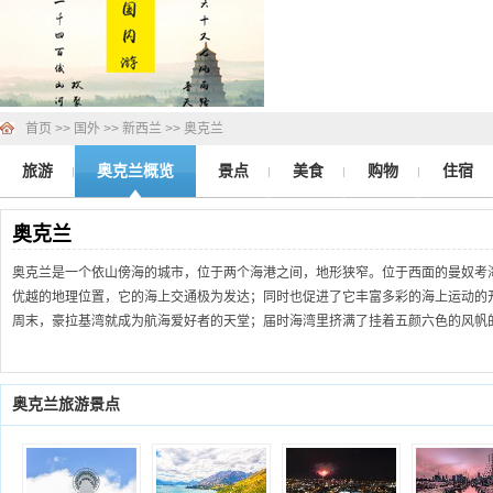
首页
>>
国外
>>
新西兰
>>
奥克兰
旅游
奥克兰概览
景点
美食
购物
住宿
奥克兰
奥克兰是一个依山傍海的城市，位于两个海港之间，地形狭窄。位于西面的曼奴考
优越的地理位置，它的海上交通极为发达；同时也促进了它丰富多彩的海上运动的
周末，豪拉基湾就成为航海爱好者的天堂；届时海湾里挤满了挂着五颜六色的风帆
棋布的小海岛周围去巡航您就能感受到这个城市的魅力所在。
奥克兰有很多的风格迥异的画廊、剧院、酒店和商店还有一流的餐馆和很多的娱乐
奥克兰旅游景点
在山坡上的公园和花园。站在山上可以360度浏览奥克兰美丽的城市和山脉风景，
滩、如果在夏季来这里，海滩是一个很值得去的地方。