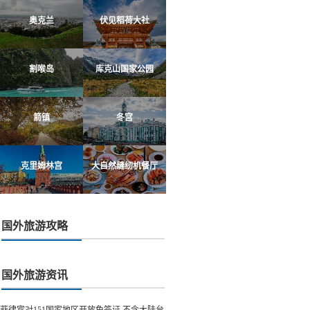
奥克兰
伏见稻荷大社
割喉岛
库克山国家公园
箭镇
冬宫
克里姆林宫
大自然缝纫机餐厅
国外旅游攻略
国外旅游资讯
菲律宾对151国家地区开放免签证 不含大陆台