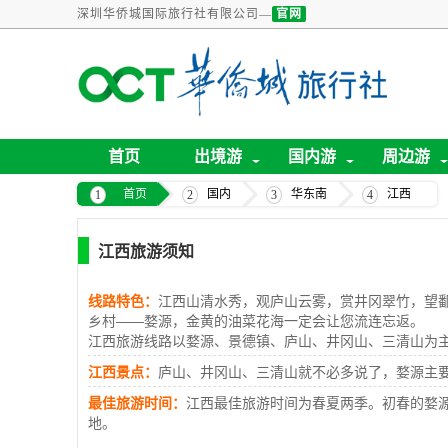
深圳华侨城国际旅行社有限公司—
官网
首页
出境游
国内游
周边游
首页
国内
华东南
江西
江西旅游须知
线路特色：
江西山清水秀，观庐山云雾，赏井冈翠竹，望
乡村——婺源，金黄的油菜花海一定会让您流连忘返。
江西旅游线路以婺源、景德镇、庐山、井冈山、三清山为
江西景点：
庐山、井冈山、三清山就不必多说了，婺源主
最佳旅游时间：
江西最佳旅游时间为春夏两季。初春的婺源
地。