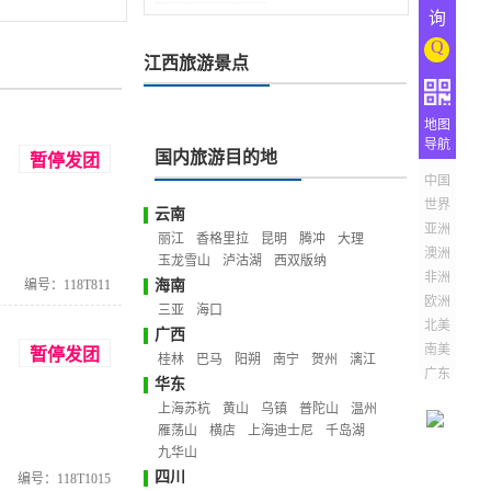
询
Q
江西旅游景点
地图
导航
国内旅游目的地
暂停发团
中国
世界
云南
亚洲
丽江
香格里拉
昆明
腾冲
大理
澳洲
玉龙雪山
泸沽湖
西双版纳
非洲
编号：118T811
海南
欧洲
三亚
海口
北美
广西
南美
暂停发团
桂林
巴马
阳朔
南宁
贺州
漓江
广东
华东
上海苏杭
黄山
乌镇
普陀山
温州
雁荡山
横店
上海迪士尼
千岛湖
九华山
四川
编号：118T1015