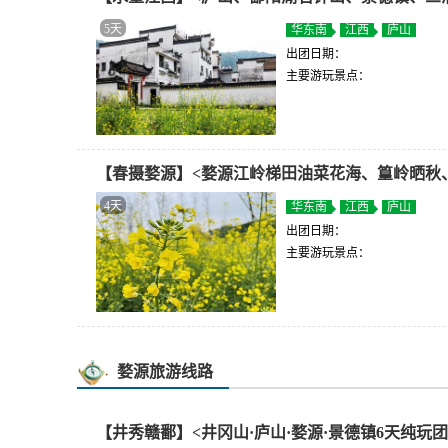
5天
华东南
江西
庐山
出团日期：
主要游玩景点：
【春摄婺源】<婺源江岭梯田油菜花海、篁岭晒秋
4天
华东南
江西
庐山
出团日期：
主要游玩景点：
婺源旅游线路
【井秀赣鄱】<井冈山·庐山·婺源·景德镇6天纯玩团