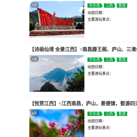
6天
华东南
江西
婺源
出团日期：
主要游玩景点：
【诗画仙境 全景江西】<南昌滕王阁、庐山、三清
5天
华东南
江西
婺源
出团日期：
主要游玩景点：
【悦赏江西】<江西南昌，庐山，景德镇，婺源四
4天
华东南
江西
婺源
出团日期：
主要游玩景点：