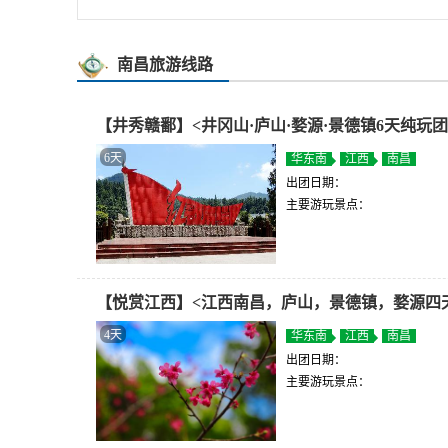
南昌旅游线路
【井秀赣鄱】<井冈山·庐山·婺源·景德镇6天纯玩团
6天
华东南
江西
南昌
出团日期：
主要游玩景点：
【悦赏江西】<江西南昌，庐山，景德镇，婺源四
4天
华东南
江西
南昌
出团日期：
主要游玩景点：