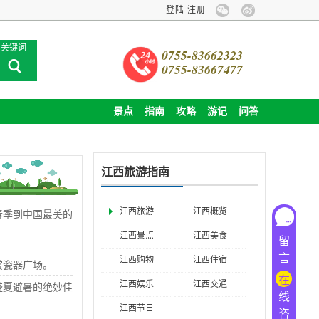
登陆
关于旅游卡业务停办公告
注册
企业包团旅
关键词
0755-83662323
0755-83667477
景点
指南
攻略
游记
问答
江西旅游指南
江西旅游
江西概览
春季到中国最美的
江西景点
江西美食
留
言
江西购物
江西住宿
赏瓷器广场。
在
江西娱乐
江西交通
盛夏避暑的绝妙佳
线
江西节日
咨