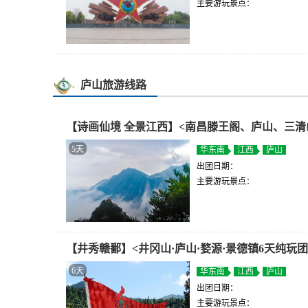
主要游玩景点：
庐山旅游线路
【诗画仙境 全景江西】<南昌滕王阁、庐山、三清
5天
华东南
江西
庐山
出团日期：
主要游玩景点：
【井秀赣鄱】<井冈山·庐山·婺源·景德镇6天纯玩团
6天
华东南
江西
庐山
出团日期：
主要游玩景点：