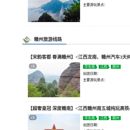
主要游玩景点：
赣州旅游线路
【宋韵客都 春满赣州】<江西龙南、赣州汽车3天
3天
华东南
江西
赣州
出团日期：
主要游玩景点：
【超奢皇冠 深度赣南】<江西赣州南五城纯玩高铁
4天
华东南
江西
赣州
出团日期：