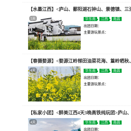
【水墨江西】<庐山、鄱阳湖石钟山、景德镇、三
5天
华东南
江西
南昌
出团日期：
主要游玩景点：
【春摄婺源】<婺源江岭梯田油菜花海、篁岭晒秋
4天
华东南
江西
南昌
出团日期：
主要游玩景点：
【私家小团】<醉美江西4天3晚高铁纯玩团>庐山、
4天
华东南
江西
南昌
出团日期：