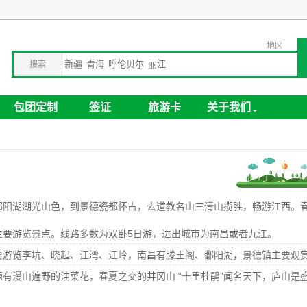
地区
搜索
包团定制
签证
旅游卡
关于我们
鄱阳湖湖光山色，到景德瓷都怀古，去道教名山三清山揽胜，畅游江西。
主要游览景点。线路多数为双卧5日游，进出城市为南昌或者九江。
要游览李坑、晓起、江湾、江岭，南昌有滕王阁、鄱阳湖，景德镇主要观
有漫山遍野的油菜花，春夏之交的井冈山 “十里杜鹃”闻名天下，庐山是