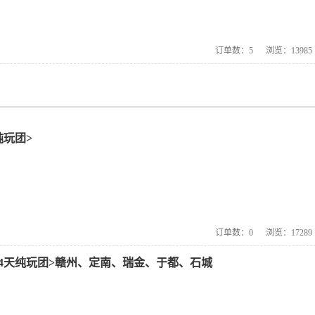
订单数：
5
浏览：
13985
纯玩团>
订单数：
0
浏览：
17289
4天纯玩团>赣州、定南、瑞金、于都、石城