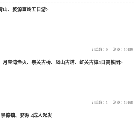
清山、婺源篁岭五日游>
订单数：
0
浏览：
10189
、月亮湾渔火、察关古桥、凤山古塔、虹关古樟4日高铁团>
订单数：
1
浏览：
19168
景德镇、婺源 2成人起发