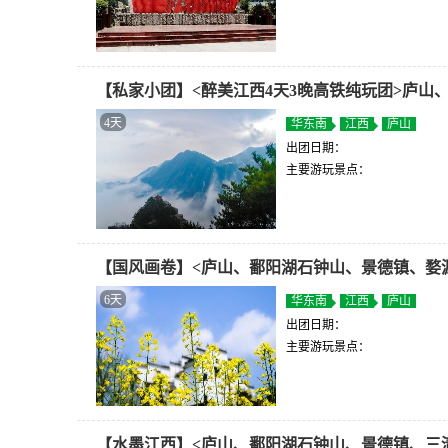
【私家小团】<醉美江西4天3晚高铁纯玩团>庐山、
4天
华东南
江西
庐山
出团日期：
主要游玩景点：
【国风画卷】<庐山、鄱阳湖石钟山、景德镇、婺
6天
华东南
江西
庐山
出团日期：
主要游玩景点：
【水墨江西】<庐山、鄱阳湖石钟山、景德镇、三