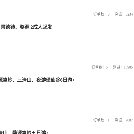
订单数：
0
浏览：
3234
景德镇、婺源 2成人起发
订单数：
5
浏览：
13985
源篁岭、三清山、夜游望仙谷6日游>
订单数：
1
浏览：
9087
清山、婺源篁岭五日游>