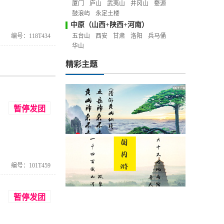
厦门
庐山
武夷山
井冈山
婺源
鼓浪屿
永定土楼
中原（山西+陕西+河南）
编号：118T434
五台山
西安
甘肃
洛阳
兵马俑
华山
精彩主题
暂停发团
编号：101T459
暂停发团