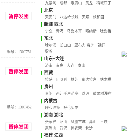
九寨沟
成都
峨眉山
黄龙
稻城亚丁
北京
暂停发团
天安门
八达岭长城
天坛
颐和园
新疆 西北
宁夏
青海
乌鲁木齐
喀纳斯
吐鲁番
东北
哈尔滨
长白山
亚布力 雪乡
朝鲜
雾凇
编号：130T751
山东+大连
济南
青岛
大连
泰山
暂停发团
西藏
拉萨
日喀则
林芝
布达拉宫
纳木措
贵州
贵阳
西江千户苗寨
荔波
黄果树瀑布
内蒙古
编号：130T452
呼和浩特
呼伦贝尔
湖南 湖北
张家界
韶山
凤凰古城
莽山
三峡
暂停发团
武当山
武汉
神农架
长沙
福建 江西