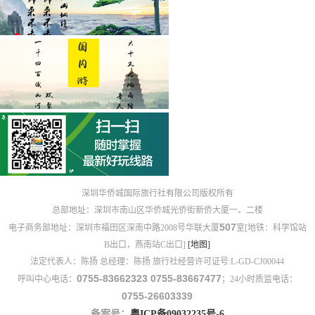
深圳华侨城国际旅行社有限公司版权所有
总部地址：深圳市南山区华侨城光侨街新侨大厦一、二楼
507
电子商务部地址：深圳市福田区深南中路2008号华联大厦
室[地铁：科学馆站
B出口，燕南站C出口]
[地图]
法定代表人：陈扬 总经理：陈扬 旅行社经营许可证号:L-GD-CJ00044
0755-83662323 0755-83667477
呼叫中心电话：
；24小时质监电话：
0755-26603339
备案号：
粤ICP备09032235号-6