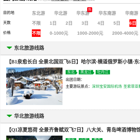
目的地
东北游
华北游
华东游
华东南游
华南游
天数
不限
1日
2日
3日
4日
5日
6日
价格
不限
0-1000元
1000-2000元
2000-4000元
东北旅游线路
【B1泉愈长白 全景北国双飞6日】哈尔滨·横道俄罗斯小镇·东
6天
东北
黑龙江
牡丹江
出团日期：
主要游玩景点：
深圳宝安国际机场
圣索菲亚
华北旅游线路
【Q1凉夏悠荷 全景齐鲁赋双飞7日】八大关、青岛啤酒博物
6天