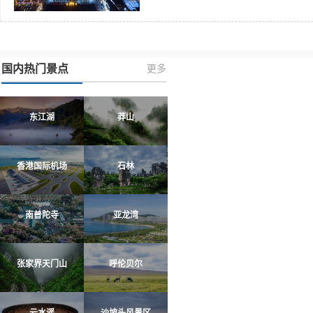
国内热门景点
更多
东江湖
莽山
香港国际机场
石林
南普陀寺
亚龙湾
张家界天门山
呼伦贝尔
云水谣
沙坡头风景区