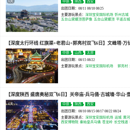
6天
中原
陕西
西安
出团日期：08/11 08/18 08/25
主要游玩景点：
深圳宝安国际机场
忻州古城
五台山黛螺顶菩萨像
五台山黛螺顶
平遥古城
【深度太行环线 红旗渠+老君山+郭亮村双飞6日】文峰塔·万
6天
中原
山西
太原
出团日期：08/15 08/22
主要游玩景点：
深圳宝安国际机场
郭亮村
【深度陕西 盛唐奥秘双飞6日】关帝庙·兵马俑·古城墙·华山·
6天
中原
陕西
西安
出团日期：08/10 08/15 08/17 08/22 08/24
主要游玩景点：
深圳宝安国际机场
运城
黄河
西安博物院
秦始皇兵马俑
苍龙岭
长空栈道