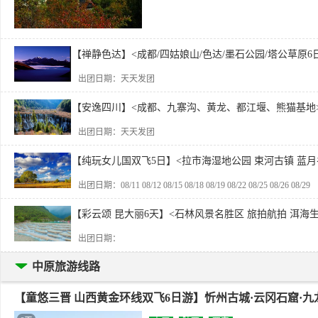
【禅静色达】<成都/四姑娘山/色达/墨石公园/塔公草原6日游
出团日期：天天发团
【安逸四川】<成都、九寨沟、黄龙、都江堰、熊猫基地
出团日期：天天发团
【纯玩女儿国双飞5日】<拉市海湿地公园 束河古镇 蓝月
出团日期：08/11 08/12 08/15 08/18 08/19 08/22 08/25 08/26 08/29
【彩云颂 昆大丽6天】<石林风景名胜区 旅拍航拍 洱海生
出团日期：
中原旅游线路
【童悠三晋 山西黄金环线双飞6日游】忻州古城·云冈石窟·九龙