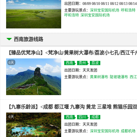
出团日期：08/09 08/10 08/11 08/12 08/13 08/14 0
主要游玩景点：
深圳宝安国际机场
呼和浩特
呼和浩特
深圳宝安国际机场
西南旅游线路
【臻品优梵净山】<梵净山/黄果树大瀑布/荔波小七孔/西江千
6天
西南
贵州
荔波
出团日期：天天发团
主要游玩景点：
黄果树瀑布
陡坡塘瀑布
西江
【九寨乐龄派】<成都 都江堰 九寨沟 黄龙 三星堆 熊猫乐园双
6天
西南
四川
成都
出团日期：天天发团
主要游玩景点：
深圳宝安国际机场
成都机场