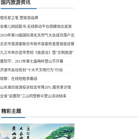
国内旅游资讯
借名家之笔 塑旅游品牌
去哪儿网招股书:无线移动平台规模效应逐渐
显露
2019年第19届国际液化天然气大会成功落户北
京
北京市旅游委联合市政市容委检查星级饭店餐
饮场所燃气...
九江市举办宣传贯彻《旅游法》暨“文明旅游”
宣传活动
重阳节：2013年第七届梅岭登山节开幕
济源市启动告别“十大不文明行为”行动
观察：在线短租争霸战
山东潍坊旅游投诉较去年降20% 服务意识增
强
全省“迎重阳”三山同登群众登山活动结束
精彩主题