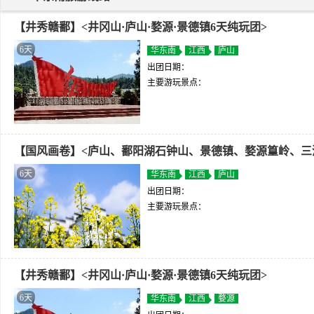
【井秀赣鄱】<井冈山·庐山·婺源·景德镇6天纯玩团>
6天
华东南
江西
庐山
出团日期：
主要游玩景点：
【国风画卷】<庐山、鄱阳湖石钟山、景德镇、婺源篁岭、三
6天
华东南
江西
庐山
出团日期：
主要游玩景点：
【井秀赣鄱】<井冈山·庐山·婺源·景德镇6天纯玩团>
6天
华东南
江西
婺源