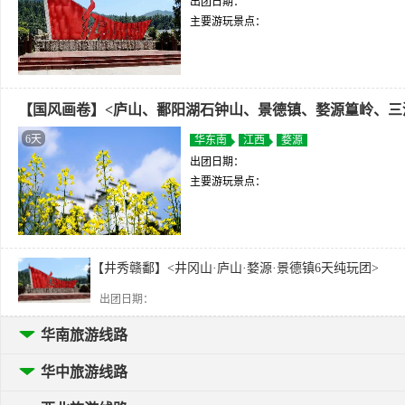
出团日期：
主要游玩景点：
【国风画卷】<庐山、鄱阳湖石钟山、景德镇、婺源篁岭、三
6天
华东南
江西
婺源
出团日期：
主要游玩景点：
【井秀赣鄱】<井冈山·庐山·婺源·景德镇6天纯玩团>
出团日期：
华南旅游线路
华中旅游线路