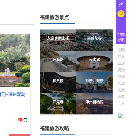
询
Q
福建旅游景点
地图
永定客家土楼
南普陀寺
导航
中国
世界
环岛路
云水谣
亚洲
澳洲
非洲
和贵楼
钟楼、鼓楼
欧洲
北美
厦门+漳州双动
南美
开元寺
漳州博物馆
广东
0
元
福建旅游攻略