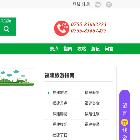
登陆
关于旅游卡业务停办公告
注册
企业包团旅
关键词
0755-83662323
0755-83667477
景点
指南
攻略
游记
问答
福建旅游指南
福建旅游
福建概览
福建景点
福建美食
留
言
福建购物
福建住宿
在
福建娱乐
福建交通
线
福建节日
咨