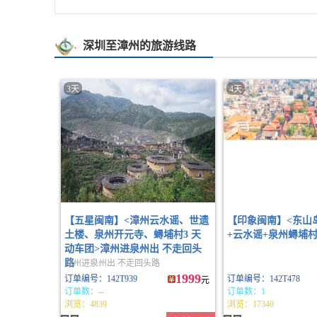
深圳至漳州的旅游线路
3天
4天
【五星闽南】<漳州云水谣、世遗
【印象闽南】<东山
土楼、泉州开元寺、蟳埔村3 天
+云水谣+泉州蟳埔村
动车团>漳州进泉州出 不走回头
路
漳州进泉州出 不走回头路
1999
订单编号：142T939
订单编号：142T478
元
订单数：--
订单数：1
浏览：4839
浏览：17340