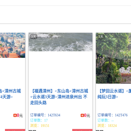
3天
3天
岛+漳州古城
【福遇漳州】<东山岛+漳州古城
【梦回云水谣】<
4天游>
+云水谣3天游>漳州进泉州出 不
纯玩3日游>
走回头路
0
0
订单编号：142T634
订单编号：142T476
元
元
订单数：17
订单数：--
浏览：19151
浏览：18324