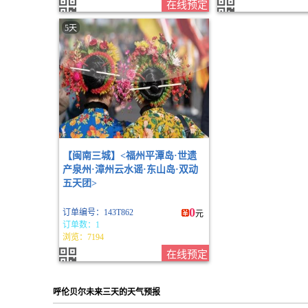
在线预定
5天
【闽南三城】<福州平潭岛·世遗
产泉州·漳州云水谣·东山岛·双动
五天团>
0
订单编号：143T862
元
订单数：1
浏览：7194
在线预定
呼伦贝尔未来三天的天气预报