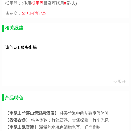
抵用券：(使用
抵用券
最高可抵用
0
元/人)
满意度：
暂无回访记录
相关线路
访问web服务出错
展开
产品特色
【南昆山竹溪山境温泉酒店】
畔溪竹海中的别致度假体验
【香溪古堡】
特色体验：竹筏漂游、古堡探幽、竹车兜风
【南昆山观音潭】
潺潺的水流声清脆悦耳、叮当作响