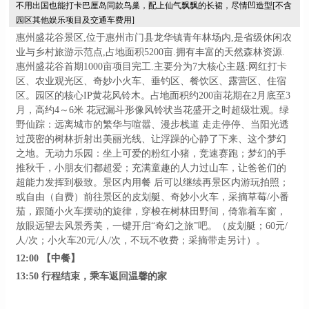
不用出国也能打卡巴厘岛同款鸟巢，配上仙气飘飘的长裙，尽情凹造型
[不含
园区其他娱乐项目及交通车费用]
惠州盛花谷景区
,位于惠州市门县龙华镇青年林场内,是省级休闲农
业与乡村旅游示范点,占地面积5200亩.拥有丰富的天然森林资源.
惠州盛花谷首期1000亩项目完工.主要分为7大核心主题:网红打卡
区、农业观光区、奇妙小火车、垂钓区、餐饮区、露营区、住宿
区。
园区的核心
IP黄花风铃木。占地面积约200亩花期在2月底至3
月，高约4～6米 花冠漏斗形像风铃状当花盛开之时超级壮观。
绿
野仙踪：远离城市的繁华与喧嚣、漫步栈道
走走停停、当阳光透
过茂密的树林折射出美丽光线、让浮躁的心静了下来、这个梦幻
之地。
无动力乐园：坐上可爱的粉红小猪，竞速赛跑；梦幻的手
推秋千，小朋友们都超爱；充满童趣的人力过山车，让爸爸们的
超能力发挥到极致。
景区内用餐
后可以继续再景区内游玩拍照；
或自由（自费）前往景区的皮划艇、奇妙小火车，采摘草莓
/小番
茄，跟随小火车摆动的旋律，穿梭在树林田野间，倚靠着车窗，
放眼远望去风景秀美，一键开启“奇幻之旅”吧。（皮划艇；60元/
人/次；小火车20元/人/次，不玩不收费；采摘带走另计）。
12:00
【中餐】
13:
5
0
行程结束，乘车返回温馨的家