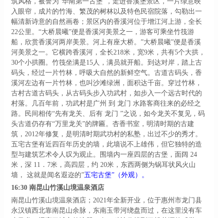
筑风格，被誉为
“华南第一古堡”，走进香溪堡景区，一片绿意映
入眼帘，成片的竹海、繁茂的树林以及特色民宿院落，勾勒出一
幅清新诗意的自然画卷；景区内的香溪河位于增江河上游，全长
22公里。“大桥晨曦”便是香溪河美景之一，游客可乘坐竹筏游
船，欣赏香溪河两岸美景。河上有座大桥。”大桥晨曦”便是香溪
河美景之一。它横跨香溪河，全长218米，宽9米，共有5个大拱，
30个小拱圈。
竹筏坐满是
15人，满员就开船。
到达对岸，踏上古
码头，经过一片竹林，呼吸大自然的新鲜空气。古道古码头，香
溪河左边有一片竹林，也叫沙滩绿洲，面积达千亩。穿过竹林，
古村古道古码头，从古码头步入功武村，如步入一个远古时代的
村落。几百年前，功武村是广州
到
龙门
水路客商往来的必经之
路。民间相传
“先有龙关、后有 龙门 ”之说，如今龙关不复见，码
头古道仍存有“万里龙关”的牌匾。
杏香书室，明清时期的古建
筑，
2012年修复，是明清时期武功村的私塾，出过不少的秀才。
五宅古堡有近四百年历史的墙，此墙说不上雄伟，但它独特的造
型与建筑艺术令人叹为观止。围墙内一座四层的古堡，面阔
24
米，深 11．7米，高四层，约 20米，东西两侧为锅耳状风火山
墙， 这就是闻名遐迩的”
五宅古堡
”
（
外观
）
。
16:30
南昆山竹溪山境温泉酒店
南昆山竹溪山境温泉酒店；
2021年全新开业，位于惠州市龙门县
永汉镇西北靠南昆山余脉，东南玉带河绕盘而过，在这里没有车