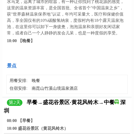
水马龙，远离了城市的喧嚣，有一种让你找到了桃花源的感觉，
这里的温泉资源丰富，是全国首批、全省首个“中国温泉之乡”，
获“世界森林温泉保养地”认证，年均可采量大，医疗和保健价值
高，享全国仅有的10%碳酸氢钠泉，度假村内有18个露天温泉泡
池，在这里你可以卸下一身疲惫，泡泡温泉和亲朋好友闲话家
常，或者自己一个人静静的发会儿呆，也是一种度假的享受。
18:00
【晚餐】
景点
用餐安排:
晚餐
住宿安排:
南昆山竹溪山境温泉酒店
早餐→盛花谷景区·黄花风铃木→中餐
深
第
2
天
圳
08:00
【早餐】
10:00
盛花谷景区（黄花风铃木）