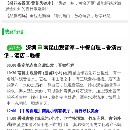
【盛花谷景区
·黄花风铃木
】
“风铃一响，黄金万两”谁能拒绝这满
屏金灿灿的春日浪漫啊！
【品质纯玩】
全程无购物，纯玩自由，放心玩耍，乐享旅途
线路行程
深圳
南昆山观音潭→中餐自理→香溪古
第
1
天
堡→酒店→晚餐
08:00
指定地点集合后出发，开始行程
10:30
南昆山观音潭
(游览1小时)
在南昆山镇西边四公里处，有一
名胜叫观音赏水。它在一条山溪之中，有三级瀑布相接。最下边
的瀑布，水纱之后有一尊白石，似观音端坐，静心观赏碧绿潭中
的水。游人透过水纱，可以隐约看见这尊石观音。加上潭水四周
的苍苔古树，端坐其中，格外清凉舒适。潭中水质清净，如同山
中一泓明镜，照耀青天。
12:00
【中餐
自理
】
南昆小镇有餐厅，自行寻找美食
14:00
香溪古堡
(游玩约2小时， 含竹筏漂游、竹车兜风、古宅
外
观
)
香溪堡旅游区位于惠州市龙门县，其独特的历史文化遗产和建