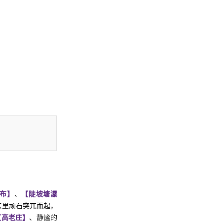
布】
、
【陡坡塘瀑
这里顽石突兀而起，
【高老庄】
、静谧的