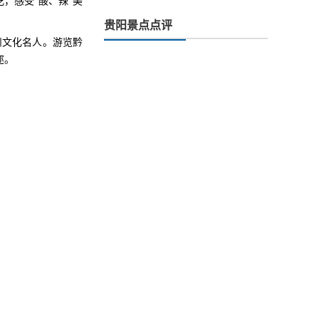
，感受“酸、辣”美
贵阳景点点评
州文化名人。游览黔
迩。