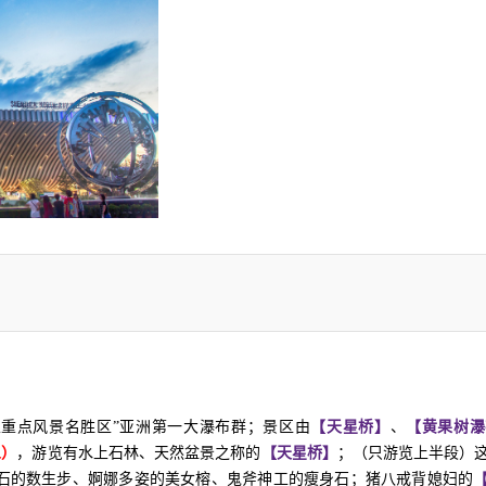
国家重点风景名胜区”亚洲第一大瀑布群；景区由
【天星桥】
、
【黄果树瀑
人）
，游览有水上石林、天然盆景之称的
【天星桥】
；（只游览上半段）
石的数生步、婀娜多姿的美女榕、鬼斧神工的瘦身石；猪八戒背媳妇的