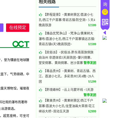
相关线路
询
Q
【黔程是景】<黄果树景区/荔波小七
孔/西江千户苗寨/青岩古镇/防空洞> 5 天4
晚高铁游
¥
3599
询
在线预定
【臻品优梵净山】<梵净山/黄果树大
瀑布/荔波小七孔/西江千户苗寨镇远古镇/
青岩古镇6天5晚高铁团>
¥
3599
【民俗派】<民俗派-黔东南苗族侗族
自治州 非遗体验3天高铁团>肇兴侗寨、
产，誉为镶嵌在地球腰
堂安侗寨、黄岗侗寨、岜沙苗寨
暂停发团
【尊品贵州】<黄果树、青岩古镇、西
流直下，气势磅礴，中
江、荔波小七孔、多彩贵州5天4晚>29人
团
¥
3299
族露天博物馆，璀璨夜
【黔境峰林】<云上乌蒙环线 >5天游
暂停发团
【聚美贵州】<黄果树景区/西江千户
和壮观的瀑布而著称
苗寨/荔波大小七孔/龙里油画大草原/花江
士出游首选。
峡谷大桥>双动五天游
¥
2999
，超宽座椅，可坐可