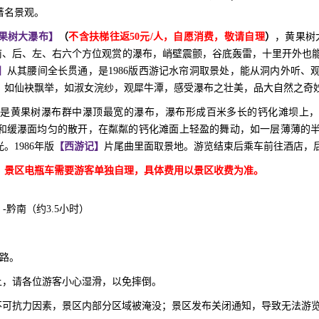
著名景观。
果树大瀑布】
（
不含扶梯往返
50元/人，
自愿消费，
敬请自理
）
，黄果树
、前、后、左、右六个方位观赏的瀑布，峭壁震颤，谷底轰雷，十里开外也
】
从其腰间全长贯通，是
1986版西游记水帘洞取景处，能从洞内外听、
，如仙袂飘举，如淑女浣纱，观犀牛潭，感受瀑布之壮美，品大自然之奇
，是黄果树瀑布群中瀑顶最宽的瀑布，瀑布形成百米多长的钙化滩坝上
和缓瀑面均匀的散开，在粼粼的钙化滩面上轻盈的舞动，如一层薄薄的
光。
1986年版
【西游记】
片尾曲里面取景地。游览结束后乘车前往酒店，
，景区电瓶车需要游客单独自理，具体费用以景区收费为准。
-黔南（约3.5小时）
路。
上，请各位游客小心湿滑，以免摔倒。
等不可抗力因素，景区内部分区域被淹没；景区发布关闭通知，导致无法游