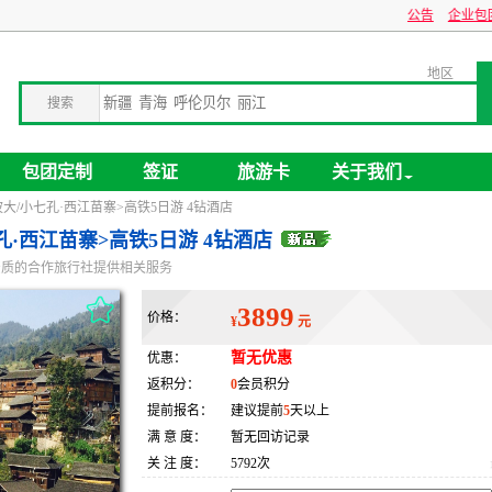
关于旅游卡业务停办公告
企业包团旅游，全球
地区
搜索
包团定制
签证
旅游卡
关于我们
大/小七孔·西江苗寨>高铁5日游 4钻酒店
孔·西江苗寨>高铁5日游 4钻酒店
资质的合作旅行社提供相关服务
3899
价格：
¥
元
暂无优惠
优惠：
返积分：
0
会员积分
提前报名：
建议提前
5
天以上
满 意 度：
暂无回访记录
关 注 度：
5792次