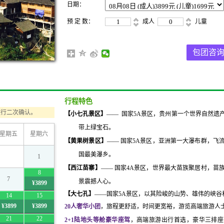
日期：
预 定 数：
成人
儿童
包团咨
行程特色
进行二次确认。
【小七孔景区】
——
国家
5A景区，贵州第一个世界自然遗
带上绿宝石。
星期五
星期六
【黄果树景区】
——
国家
5A景区，亚洲第一大瀑布群，飞
国最美瀑乡。
1
【西江苗寨】
——
国家
4A景区，世界最大苗族聚居村，苗
8
7
景震撼人心。
¥3899
【
大七孔
】
——
国家
5A景区，以其险峻的山势、雄伟的峡谷
14
15
¥3899
¥3899
20人奢华小团
，旅程更舒适，时间更宽裕，游览高端旅游人
21
22
2+1陆地头等舱
豪华座驾
，
高端旅游出行首选，豪华三排座