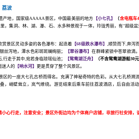
荔波
遗产地，国家级
AAAAA景区，中国最美丽的地方
【小七孔】
（
含电瓶车
谷里，集洞、林、湖、瀑、石、水多种景观于一体，玲珑秀丽，有“超级盆
欣赏景区灵动多姿的各色瀑布：起迭着
【
68级跌水瀑布】
,顺贽而下,奔泻
银丝泻地，潭水色彩斑斑斓绚丽；
【翠谷瀑布】
在群峰紧锁中苍翠欲滴
石
,行走于其中,宛若身临琼瑶仙池；
【鸳鸯湖泛舟】
（不含鸳鸯湖游船
30
而迷人的
【响水河】
更是贯穿了整个风景区。
景区的一座大七孔古桥而得名。充满了神秘奇特的色彩。从大七孔桥溯
层叠，峭壁耸立，岚气缭绕。游览结束后乘车前往
荔波
酒店，后自由活
请小心行走，注意安全；景区外街边均为个体商户店铺，非旅行社安排，