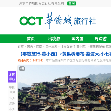
深圳华侨城国际旅行社有限公司—
官网
首页
出境游
国内游
周边游
首页
>
国内
>
西南
>
贵州旅游
> 【零钱旅行-黄小西】<黄果树瀑布·荔波
【零钱旅行-黄小西】<黄果树瀑布·荔波大/小七
线路编号：141T846
本产品由深圳华侨城国际旅行社有限公司及具有
5天
地图
导航
中国
世界
亚洲
澳洲
非洲