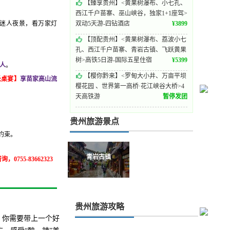
【臻享贵州】<黄果树瀑布、小七孔、
西江千户苗寨、巫山峡谷，独家1+1座驾>
双动5天游-四钻酒店
¥
3899
江迷人夜景，看万家灯
【顶配贵州】<黄果树瀑布、荔波小七
孔、西江千户苗寨、青岩古镇、飞跃黄果
树>高铁5日游-国际五星住宿
¥
5399
/人
。
【樱你黔来】<罗甸大小井、万亩平坝
长桌宴】
享苗家高山流
樱花园 、世界第一高桥·花江峡谷大桥>4
天高铁游
暂停发团
贵州旅游景点
约束。
青岩古镇
55-83662323
贵州旅游攻略
市，你需要带上一个好