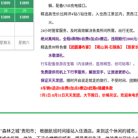
¥3899
¥3899
躺，配备
USB充电接口
。
28
29
精选高性价比网评
4钻/5钻住宿，入住西江景区内，赏西
¥3899
¥3899
火。
24小时管家服务，及时高效解决各类所问所需，出行无忧。
绝对真纯玩，全程
0购物0自费0加点0擦边，违规赔付2000元
星期五
星期六
精选贵州特色餐
【
团圆瀑布
宴】【
瑶山涧
·石锅鱼
】【
苗家
水敬酒礼
。
行车配备旅游百宝箱（内含碘伏、医用棉签、创可贴等）
。
免费提供司机上下行李服务，解放双手，让旅途更舒心
。
保证天天发团
，随时开启说走就走的旅行，不受时间、团期
0车销0进店0自费0加点0擦边0赶路0隐藏条款
7月1日-8月31日天天发团，大节假日，价格另议，欢迎来电咨询，07
6%的“森林之城”贵阳市； 根据航班时间接站入住酒店。来到这个休闲的城