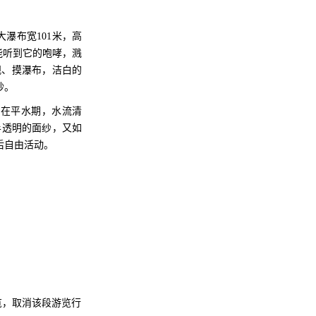
大瀑布宽
101米，高
能听到它的咆哮，溅
观、摸瀑布，洁白的
妙。
，在平水期，水流清
半透明的面纱，又如
后自由活动。
览，取消该段游览行