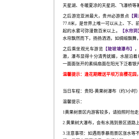
天星湖、冬暖夏凉的天星洞、飞瀑桥等
之后游览亚洲最大，贵州必游景点
【黄
77.8米，是世界上唯一可以从上、下
起的水雾可弥漫数百米以上。
【水帘洞
水帘飘然而下，扬扬洒洒，如绸缎飘舞
之后乘坐观光车游览
【陡坡塘瀑布】
澈，瀑布显得十分清秀妩媚，水层沿着
一面面张开的素绢扇面在阳光下泛着银
温馨提示：逢花期赠送平坝万亩樱花园
当日车程：贵阳
-黄果树瀑布（约3小时）
温馨提示：
1
黄果树景区内游客较多，请拍照时勿走
2.
黄果树大瀑布，会有水溅到景区道路
3.注意事项：如遇雨季暴雨景区涨水