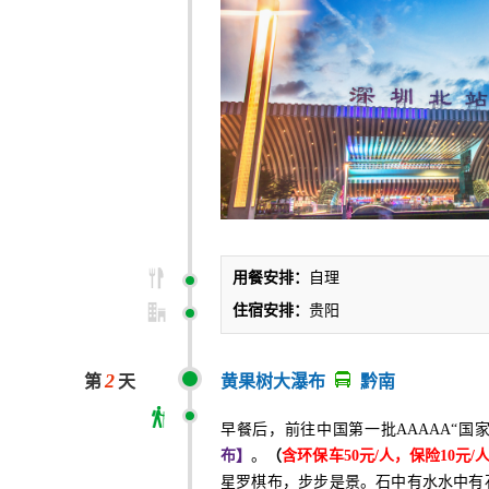
用餐安排：
自理
住宿安排：
贵阳
2
第
天
黄果树大瀑布
黔南
早餐后，
前往中国第一批
AAAAA“
布】
。
（
含环保车
50元/人，保险10元/
星罗棋布，步步是景。石中有水水中有