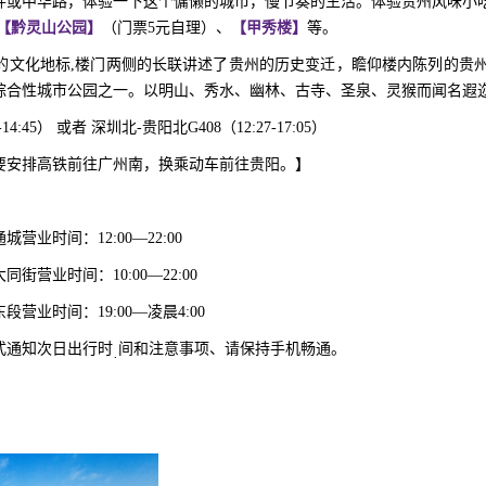
畔或中华路，体验一下这个慵懒的城市，慢节奏的生活。体验贵州风味小吃
【
黔灵山公园
】
（门票
5元自理）、
【
甲秀楼
】
等。
的文化地标
,楼门两侧的长联讲述了贵州的历史变迁，瞻仰楼内陈列的贵
综合性城市公园之一。以明山、秀水、幽林、古寺、圣泉、灵猴而闻名遐
-14:45） 或者 深圳北-贵阳北G408（12:27-17:05）
要安排高铁前往广州南，换乘动车前往贵阳。】
通城营业时间：
12:00—22:00
大同街营业时间：
10:00—22:00
东段营业时间：
19:00—凌晨4:00
式通知次日出行时
间和注意事项、请保持手机畅通。
·