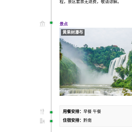
程，景区套票无退费，敬请谅解。
景点
黄果树瀑布
用餐安排：
早餐 午餐
住宿安排：
黔南