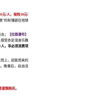
40元/人，保险10元/
景”的和镶嵌在地球
而去；
【拉雅瀑布】
。感受赤足湿身乐趣
元/人，非必须消费项
流而上，迎面而来的
动。
晚餐后，自由活
请谨慎购买。