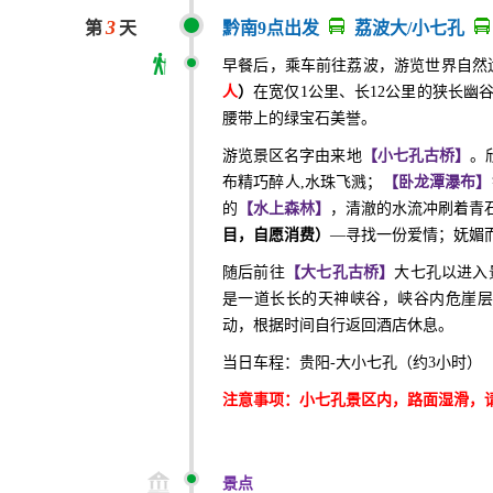
3
第
天
黔南9点出发
荔波大/小七孔
早餐后，乘车前往荔波，游览世界自然
人
）
在宽仅
1公里、长12公里的狭长幽
腰带上的绿宝石美誉。
游览景区名字由来地
【小七孔古桥】
。
布精巧醉人
,水珠飞溅；
【卧龙潭瀑布】
的
【水上森林】
，清澈的水流冲刷着青
目，自愿消费）
—寻找一份爱情；妩媚
随后
前往
【大七孔
古桥
】
大七孔以进入
是一道长长的天神峡谷，峡谷内危崖
动，根据时间自行返回酒店休息。
当日车程：贵阳
-大小七孔（约3小时）
注意事项：小七孔景区内，路面湿滑，
景点