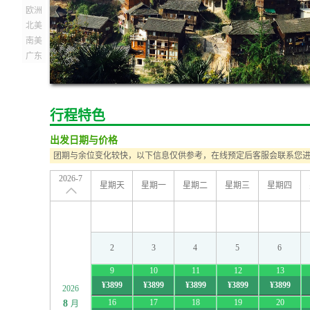
欧洲
北美
南美
广东
行程特色
出发日期与价格
团期与余位变化较快，以下信息仅供参考，在线预定后客服会联系您
2026-7
星期天
星期一
星期二
星期三
星期四
2
3
4
5
6
9
10
11
12
13
¥3899
¥3899
¥3899
¥3899
¥3899
2026
16
17
18
19
20
8
月