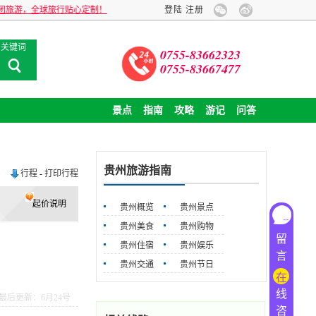
旅行贴心定制！
登陆
注册
关键词
0755-83662323
0755-83667477
景点
指南
攻略
游记
问答
贵州旅游指南
行程
-
打印行程
起价说明
贵州概览
贵州景点
贵州美食
贵州购物
留
贵州住宿
贵州娱乐
言
贵州交通
贵州节日
在
线
最后更新：6月24号
咨