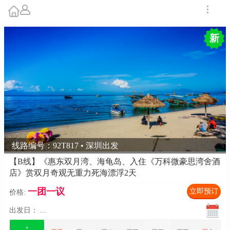
新
线路编号：92T817 • 深圳出发
【B线】《惠东双月湾、海龟岛、入住《万科微豪思湾舍酒
店》赏双月奇观无重力死海漂浮2天
一团一议
立即预订
价格:
出发日：
...
+