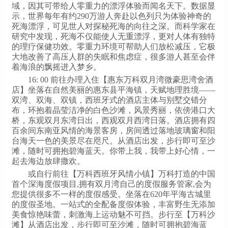
域，因其可带给人零重力的漂浮体验而闻名天下。数据显
示，世界每年有约290万游人奔赴以色列只为体验神奇的
死海漂浮，可见世人对探秘死海的向往之深。而科学家在
研究中发现，死海不仅能使人无重漂浮，更对人体有独特
的理疗保健功效。零重力环境可帮助人们放松减压，它极
大地改善了高压人群的失眠和焦虑症，很多游人甚至会伴
着海浪的飘摇进入梦乡。
16: 00 前往办理入住【惠东万科双月湾微豪思湾舍酒
店】坐落在自然美丽的惠东县平海镇，天赋地理胜境——
双湾、双海、双镇，西班牙式的酒店主体与别墅交错分
布，环抱着晶莹洁净的白色沙滩，风景秀丽，依傍港口大
桥，东观双月东湾日出，西观双月西湾日落。酒店拥有四
百余间东南亚风情的海景客房，房间透过落地玻璃窗和阳
台海天一色的美景尽在咫尺。从酒店出发，步行即可至沙
滩，随时可拥抱碧海蓝天。你带上我，我带上好心情，一
起去海边放肆撒欢。
或自行前往【万科西班牙风情小镇】万科打造的中国
首个深海度假项目,拥有双月湾自己的度假服务管家,会为
您提供很多不一样的度假感受。坐落在620年平海古城里
的度假圣地。一站式的全配备度假体验，丰富野生无添加
美食惊艳味蕾，刺激海上运动魅不可挡。步行至【万科沙
滩】从酒店出发，步行即可至沙滩，随时可拥抱碧海蓝