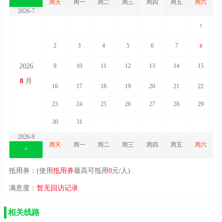
周天
周一
周二
周三
周四
周五
周六
2026-7
1
2
3
4
5
6
7
8
2026
9
10
11
12
13
14
15
8
月
16
17
18
19
20
21
22
23
24
25
26
27
28
29
30
31
2026-9
周天
周一
周二
周三
周四
周五
周六
+
抵用券：(使用
抵用券
最高可抵用
0
元/人)
满意度：
暂无回访记录
相关线路