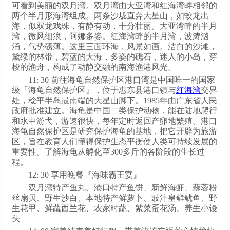
可看到美丽的双月湾。双月湾由大亚湾和红海湾畔相邻的
两个半月形海湾组成。两条沙垅直奔大星山，如蛟龙出
海，似双龙戏珠，有静有动，十分壮丽。大亚湾畔的半月
湾，微风细浪，阿娜多姿。红海湾畔的半月湾，波涛汹
涌，气势磅薄。这里三面环海，风景如画。洁白的沙滩，
黛绿的林带，碧蓝的大海，多姿的礁石，迷人的小岛，穿
梭的渔舟，构成了动静交融的南海渔港风光。
11: 30 前往海龟自然保护区港口湾是中国唯一的国家
级『海龟自然保护区』，位于惠东县港口镇与
红海湾
交界
处，稔平半岛最南端的大星山脚下。1985年由广东省人民
政府批准建立。海龟是中国二类保护动物，能在陆地爬行
和水中游弋，游速很快，每年定时返回产卵地繁殖。港口
海龟自然保护区是研究保护海龟的基地，把它开辟为旅游
区，旨在教育人们懂得保护生态平衡使人类可持续发展的
重要性。了解海龟从孵化至300多斤的各阶段的生长过
程。
12: 30 享用晚餐『海味霸王宴』
双月湾特产鱼丸、港口特产鱼饼、新鲜海虾、蒜蓉粉
丝扇贝、野生沙白、本地特产鲜萝卜、豉汁皇鲜鱿鱼、野
生花甲、鲜蔬西兰花、农家时蔬、紫菜蛋花汤、养生小馒
头