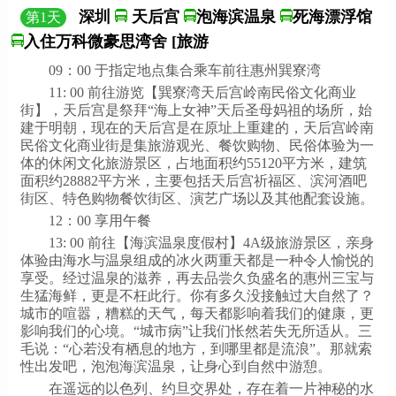
深圳
天后宫
泡海滨温泉
死海漂浮馆
第
1
天
入住万科微豪思湾舍 [旅游
09：00 于指定地点集合乘车前往惠州巽寮湾
11: 00 前往游览【巽寮湾天后宫岭南民俗文化商业
街】，天后宫是祭拜“海上女神”天后圣母妈祖的场所，始
建于明朝，现在的天后宫是在原址上重建的，天后宫岭南
民俗文化商业街是集旅游观光、餐饮购物、民俗体验为一
体的休闲文化旅游景区，占地面积约55120平方米，建筑
面积约28882平方米，主要包括天后宫祈福区、滨河酒吧
街区、特色购物餐饮街区、演艺广场以及其他配套设施。
12：00 享用午餐
13: 00 前往【海滨温泉度假村】4A级旅游景区，亲身
体验由海水与温泉组成的冰火两重天都是一种令人愉悦的
享受。经过温泉的滋养，再去品尝久负盛名的惠州三宝与
生猛海鲜，更是不枉此行。你有多久没接触过大自然了？
城市的喧嚣，糟糕的天气，每天都影响着我们的健康，更
影响我们的心境。“城市病”让我们怅然若失无所适从。三
毛说：“心若没有栖息的地方，到哪里都是流浪”。那就索
性出发吧，泡泡海滨温泉，让身心到自然中游憩。
在遥远的以色列、约旦交界处，存在着一片神秘的水