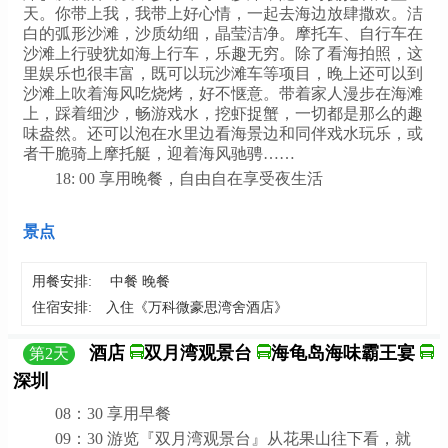
天。你带上我，我带上好心情，一起去海边放肆撒欢。洁
白的弧形沙滩，沙质幼细，晶莹洁净。摩托车、自行车在
沙滩上行驶犹如海上行车，乐趣无穷。除了看海拍照，这
里娱乐也很丰富，既可以玩沙滩车等项目，晚上还可以到
沙滩上吹着海风吃烧烤，好不惬意。带着家人漫步在海滩
上，踩着细沙，畅游戏水，挖虾捉蟹，一切都是那么的趣
味盎然。还可以泡在水里边看海景边和同伴戏水玩乐，或
者干脆骑上摩托艇，迎着海风驰骋……
18: 00 享用晚餐，自由自在享受夜生活
景点
用餐安排:
中餐 晚餐
住宿安排:
入住《万科微豪思湾舍酒店》
酒店
双月湾观景台
海龟岛海味霸王宴
第
2
天
深圳
08：30 享用早餐
09：30 游览『双月湾观景台』从花果山往下看，就