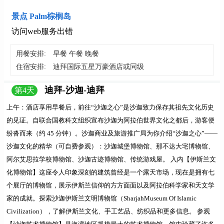
景点 Palm棕榈岛
访问web服务出错
用餐安排:
早餐 午餐 晚餐
住宿安排:
迪拜国际五星万豪酒店或同级
迪拜-沙迦-迪拜
第
4
天
上午：
酒店享用早餐后，前往
“沙迦之心”
是沙迦致力保存其祖先文化历史
的见证。自联合国教科文组织宣布沙迦为阿拉伯世界文化之都后，游客便
纷沓而来（约 45 分钟）。沙迦商业及旅游推广局为你介绍“沙迦之心”——
沙迦文化的精华（可自费参观）：沙迦城堡博物馆、那不达大宅博物馆、
阿尔艾思拉学校博物馆、沙迦古迹博物馆、传统游戏屋。
入内【伊斯兰文
化博物馆】
这座令人印象深刻的建筑曾经是一个露天市场，现在是拥有七
个展厅的博物馆，展示伊斯兰信仰的方方面面以及阿拉伯科学家和天文学
家的成就。探索沙迦伊斯兰文明博物馆（SharjahMuseum Of Islamic
Civilization），了解伊斯兰文化、手工艺品、纺织品和更多信息。
参观