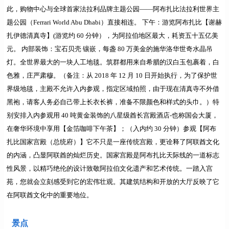
此，购物中心与全球首家法拉利品牌主题公园——阿布扎比法拉利世界主
题公园（Ferrari World Abu Dhabi）直接相连。
下午：游览阿布扎比【谢赫
扎伊德清真寺】(游览约 60 分钟）
，为阿拉伯地区最大，耗资五十五亿美
元。 内部装饰：宝石贝壳 镶嵌，每盏 80 万美金的施华洛华世奇水晶吊
灯。全世界最大的一块人工地毯。筑群都用来自希腊的汉白玉包裹着，白
色雅，庄严肃穆。（备注：从 2018 年 12 月 10 日开始执行，为了保护世
界级地毯，主殿不允许入内参观，指定区域拍照，由于现在清真寺不外借
黑袍，请客人务必自己带上长衣长裤，准备不限颜色和样式的头巾。）特
别安排
入内参观
用 40 吨黄金装饰的八星级酋长宫殿酒店-也称国会大厦，
在奢华环境中享用【
金箔咖啡下午茶
】；（入内约 30 分钟）参观
【阿布
扎比国家宫殿（总统府）】
它不只是一座传统宫殿，更诠释了阿联酋文化
的内涵，凸显阿联酋的灿烂历史。国家宫殿是阿布扎比天际线的一道标志
性风景，以精巧绝伦的设计致敬阿拉伯文化遗产和艺术传统。一踏入宫
苑，您就会立刻感受到它的宏伟壮观。其建筑结构和开放的大厅反映了它
在阿联酋文化中的重要地位。
景点