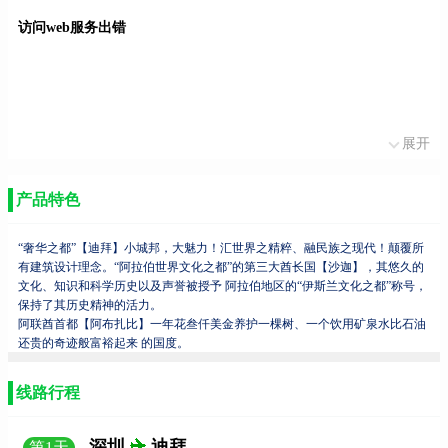
访问web服务出错
展开
产品特色
“奢华之都”
【迪拜】
小城邦，大魅力！汇世界之精粹、融民族之现代！颠覆所
有建筑设计理念。
“阿拉伯世界文化之都”的第三大酋长国
【沙迦】
，其悠久的
文化、知识和科学历史以及声誉被授予 阿拉伯地区的“伊斯兰文化之都”称号，
保持了其历史精神的活力。
阿联酋首都
【阿布扎比】
一年花叁仟美金养护一棵树、一个饮用矿泉水比石油
还贵的奇迹般富裕起来 的国度。
线路行程
深圳
迪拜
第
1
天