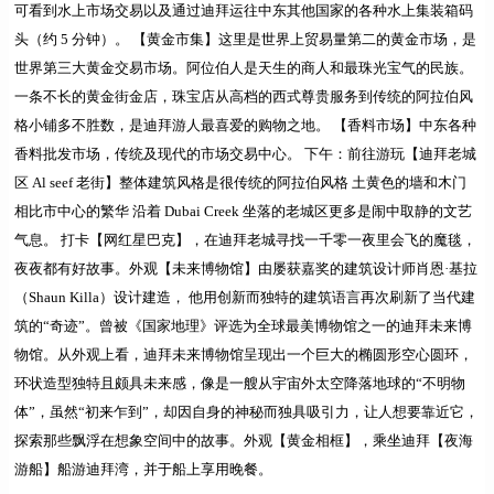
可看到水上市场交易以及通过迪拜运往中东其他国家的各种水上集装箱码
头（约 5 分钟）。
【黄金市集】
这里是世界上贸易量第二的黄金市场，是
世界第三大黄金交易市场。阿位伯人是天生的商人和最珠光宝气的民族。
一条不长的黄金街金店，珠宝店从高档的西式尊贵服务到传统的阿拉伯风
格小铺多不胜数，是迪拜游人最喜爱的购物之地。
【香料市场】
中东各种
香料批发市场，传统及现代的市场交易中心。
下午：前往游玩【迪拜老城
区 Al seef 老街】
整体建筑风格是很传统的阿拉伯风格 土黄色的墙和木门
相比市中心的繁华 沿着 Dubai Creek 坐落的老城区更多是闹中取静的文艺
气息。
打卡【网红星巴克】
，在迪拜老城寻找一千零一夜里会飞的魔毯，
夜夜都有好故事。外观
【未来博物馆】
由屡获嘉奖的建筑设计师肖恩·基拉
（Shaun Killa）设计建造， 他用创新而独特的建筑语言再次刷新了当代建
筑的“奇迹”。曾被《国家地理》评选为全球最美博物馆之一的迪拜未来博
物馆。从外观上看，迪拜未来博物馆呈现出一个巨大的椭圆形空心圆环，
环状造型独特且颇具未来感，像是一艘从宇宙外太空降落地球的“不明物
体”，虽然“初来乍到”，却因自身的神秘而独具吸引力，让人想要靠近它，
探索那些飘浮在想象空间中的故事。外观
【黄金相框】，
乘坐迪拜
【夜海
游船】
船游迪拜湾，并于船上享用晚餐。