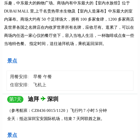
乐趣，中东最大的购物广场。商场内有中东最大的
【室内水族馆】
位于
DUBAI MALL 里,上千名贵热带水生物及
【室内人造瀑布】
中东最大的室
内瀑布。商场大约有 50 个足球场大，拥有 100 多家食肆，1200 多家商店
及世界各国之名牌店在内收罗世界
所有名牌，应收尽有。逛累了，可以在
商场内任选一家心仪的餐厅坐下，容入当地人生活，一杯咖啡或点食一些
当地特色餐。
指定时间，送往迪拜机场，乘机返回深圳。
景点
用餐安排:
早餐 午餐
住宿安排:
飞机上
迪拜
深圳
第
7
天
（参考航班：CZ8436 0015/1120 ）飞行约 7 小时 5 分钟
全天：
抵达深圳宝安国际机场，结束 7 天阿联酋之旅。
景点