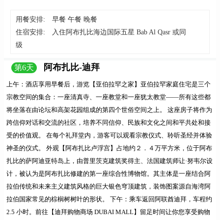
用餐安排:
早餐 午餐 晚餐
住宿安排:
入住阿布扎比海边国际五星 Bab Al Qasr 或同
级
阿布扎比-迪拜
第
6
天
上午：
酒店享用早餐后，游览
【亚伯拉罕之家】
亚伯拉罕家庭住宅是三个
宗教空间的集合：一座清真寺、一座教堂和一座犹太教堂——所有这些都
将坐落在由论坛和高架花园组成的第四个世俗空间之上。 这座房子将作为
跨信仰对话和交流的社区，培养不同信仰、民族和文化之间和平共处和接
受的价值观。 在每个礼拜堂内，游客可以观看宗教仪式、聆听圣经并体验
神圣的仪式。
外观【阿布扎比卢浮宫】
占地约２．４万平方米，位于阿布
扎比的萨阿迪亚特岛上，由普里茨克建筑奖得主、法国建筑师让·努韦尔设
计，被认为是阿布扎比修建的第一座综合性博物馆。其主体是一座结合阿
拉伯传统和未来主义建筑风格的巨大银色穹顶建筑，装饰图案源自海湾阿
拉伯国家常见的棕榈树树叶的形状。
下午：
乘车返回阿联酋迪拜，车程约
2.5 小时。前往
【迪拜购物商场 DUBAI MALL】
留足时间让你您享受购物