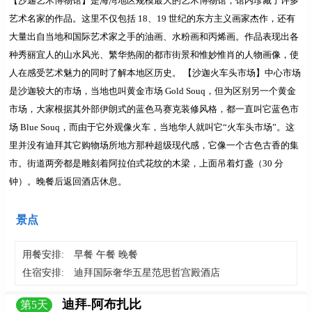
【沙迦艺术博物馆】
是海湾地区规模最大的艺术博物馆，馆内珍藏了许多
艺术名家的作品。这里不仅包括 18、19 世纪的东方主义画家杰作，还有
大量出自当地和国际艺术家之手的油画、水粉画和丙烯画。作品表现出各
种秀丽宜人的山水风光、繁华热闹的都市街景和惟妙惟肖的人物画像，使
人在感受艺术魅力的同时了解本地区历史。
【沙迦火车头市场】
中心市场
是沙迦较大的市场，当地也叫黄金市场 Gold Souq，但为区别另一个黄金
市场，大家根据其外部伊朗式的蓝色马赛克装修风格，都一直叫它蓝色市
场 Blue Souq，而由于它外观像火车，当地华人就叫它“火车头市场”。这
里并没有迪拜其它购物场所地方那种超级现代感，它像一个古色古香的集
市。街道两旁都是雕刻着阿拉伯式花纹的木梁，上面吊着灯盏（30 分
钟）。晚餐后返回酒店休息。
景点
用餐安排:
早餐 午餐 晚餐
住宿安排:
迪拜国际奢华五星范思哲宫殿酒店
迪拜-阿布扎比
第
5
天