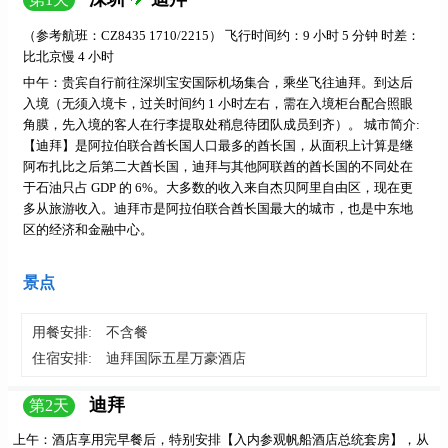
（参考航班：CZ8435 1710/2215） 飞行时间约：9 小时 5 分钟 时差：
比北京慢 4 小时
中午：贵宾自行前往深圳宝安国际机场集合，
乘坐飞往迪拜。到达后
入境（无须入境卡，过关时间约 1 小时左右，需在入境柜台配合照眼
角膜，先入境的客人在行李提取处稍息待团队成员到齐）。
城市简介:
【迪拜】
是阿拉伯联合酋长国人口最多的酋长国，从面积上计算是继
阿布扎比之后第二大酋长国，迪拜与其他阿联酋的酋长国的不同处在
于石油只占 GDP 的 6%。大多数的收入来自杰贝阿里自由区，现在更
多从旅游收入。迪拜市是阿拉伯联合酋长国最大的城市，也是中东地
区的经济和金融中心。
景点
用餐安排:
不含餐
住宿安排:
迪拜国际五星万豪酒店
迪拜
第
2
天
上午：
酒店享用完早餐后，特别安排【
入内参观帆船酒店总统套房
】，从