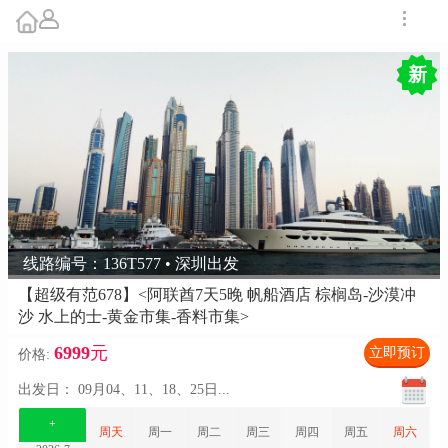
新
线路编号：136T577 • 深圳出发
【超级有范678】<阿联酋7天5晚 帆船酒店 棕榈岛-沙漠冲
沙 水上的士-黄金市集-香料市集>
6999
元
立即预订
价格:
出发日：
09月04、11、18、25日
...
+
周天
周一
周二
周三
周四
周五
周六