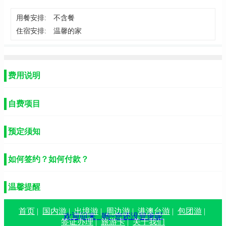
用餐安排:
不含餐
住宿安排:
温馨的家
费用说明
自费项目
预定须知
如何签约？如何付款？
温馨提醒
首页
|
国内游
|
出境游
|
周边游
|
港澳台游
|
包团游
|
欢迎回来
哟~您还没登录呢
签证办理
|
旅游卡
|
关于我们