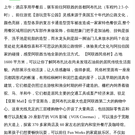
上午：
酒店享用早餐后，驱车前往阿联酋的首都阿布扎比（车程约 2.5 小
时）。前往游览
【游玩货车公园】
灵感来源于美国五十年代的公路文化，
颜色亮丽，造型各异的复古卡通造型货车被改造成一家家特色餐饮店,整个
用餐区域用旧的汽车部件来做装饰，你能想象门把手是加油枪、挂钩是扳
手、洗手池是轮胎的造型，而水龙头则是踩一脚油门儿来放水的吗？在这
里处处充满着惊喜和不可思议的美国公路情怀，体验美式文化与阿拉伯国
家的碰撞，感受阿联酋当地全新的生活方式。
【阿联酋民俗村】
占地
1600 平方米，可以让你了解阿布扎比在尚未发现石油前的居民传统生活面
貌。
内部展示生动活泼，让人倍感趣味，值得参观。 民俗村里面有一座座
贝都因形式的帐篷，有用棕榈树叶和泥巴盖成的屋子，以及早期的清真寺
建筑，它们都是仿照过去游牧和渔业时期的样子建造的。栅栏内饲养着骆
驼、马、羊和牛，它们都是居民主要的交通工具或畜产经济来源。驻足
【
亚斯 Mall
】位于亚斯岛，是阿布扎比最大也是阿联酋第二大的购物中
心。这座光线充足的三层楼购物中心开设了大量商店，包括国际零售店和
餐厅以及配备 20 座影厅的 VOX 影城（VOX Cinemas）。可以漫步于宽敞
的大道上，探索 370 多家商店及 60 家左右的室内和室外餐厅及咖啡馆。
如果孩子们想要畅快玩耍，可以前往 Fun Works 的家庭娱乐区。不仅如