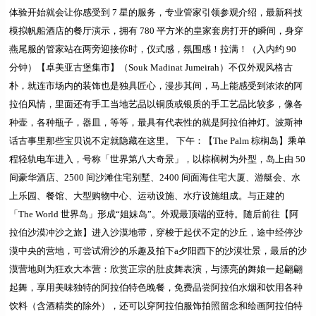
体验开始就会让你感受到 7 星的服务，专业管家引领参观介绍，最新科技
模拟帆船酒店的餐厅演示，拥有 780 平方米的皇家套房打开的瞬间，身穿
燕尾服的管家站在两旁迎接你时，仪式感，氛围感！拉满！（入内约 90
分钟）【
卓美亚古堡集市
】（Souk Madinat Jumeirah）不仅外观风格古
朴，就连市场内的装饰也是独具匠心，漫步其间，马上能感受到浓浓的阿
拉伯风情，里面还有手工当地艺品以铜质或银质的手工艺品比较多，像各
种壶，各种瓶子，器皿，等等，最具有代表性的就是阿拉伯神灯。波斯神
话古事里那些宝贝说不定就隐藏在这里。
下午：【The Palm 棕榈岛】
乘单
程轻轨电车进入，号称「世界第八大奇景」，以棕榈树为外型，岛上由 50
间豪
华酒店、2500 间沙滩住宅别墅、2400 间面海住宅大厦、游艇会、水
上乐园、餐馆、大型购物中心、运动设施、水疗设施组成。与正建的
「The World 世界岛」形成“姐妹岛”
。外观最顶端的亚特。随后前往【阿
拉伯沙漠冲沙之旅】
进入沙漠地带，穿梭于起伏不定的沙丘，途中经停沙
漠中央的营地，可尝试滑沙的乐趣及拍下a夕阳西下的沙漠壮景，最后的沙
漠营地则为狂欢大本营：欣赏正宗的肚皮舞表演，与漂亮的舞娘一起翩翩
起舞，享用美味独特的阿拉伯特色晚餐，免费品尝阿拉伯水烟和饮用各种
饮料（含酒精类的除外），还可以穿阿拉伯服饰拍照留念和绘画阿拉伯特