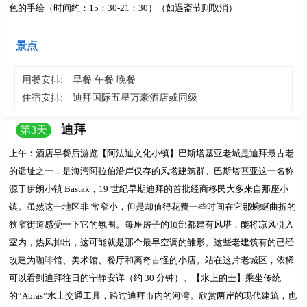
色的手绘（时间约：15：30-21：30）（如遇斋节则取消）
景点
用餐安排:
早餐 午餐 晚餐
住宿安排:
迪拜国际五星万豪酒店或同级
迪拜
第
3
天
上午：
酒店早餐后游览
【阿法迪文化小镇】
巴斯塔基亚老城是迪拜最古老
的遗址之一，是海湾阿拉伯沿岸仅存的风塔建筑群。巴斯塔基亚这一名称
源于伊朗小镇 Bastak，19 世纪早期迪拜的首批经商移民大多来自那座小
镇。虽然这一地区非 常窄小，但是却值得花费一些时间在它那蜿蜒曲折的
狭窄街道感受一下它的氛围。每座房子的顶部都建有风塔，能将凉风引入
室内，热风排出，这可能就是那个最早空调的雏形。这些老建筑有的已经
改建为咖啡馆、美术馆、餐厅和离奇古怪的小店。站在这片老城区，依稀
可以看到迪拜往日的宁静安详（约 30 分钟）。
【水上的士】
乘坐传统
的“Abras”水上交通工具，跨过迪拜市内的河湾。欣赏两岸的现代建筑，也