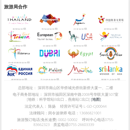
旅游局合作
局
局
局
局
泰国旅游
新加坡旅游
日本旅游
韩国旅游
局
局
局
局
台湾旅游
欧洲旅游
美国旅游
澳大利亚旅游
局
局
局
局
印度尼西亚旅游
迪拜旅游
埃及旅游
南非旅游
局
局
局
局
俄罗斯旅游
马尔代夫旅游
毛里求斯旅游
斯里兰卡旅游
总部地址：
深圳市南山区华侨城光侨街新侨大厦一、二楼
电子商务部地址：
深圳市福田区深南中路2008号华联大厦507室
[地铁：科学馆站B出口，燕南站C出口]
[地图]
法定代表人：
陈扬
经营许可证号
L-GD-CJ00044
法律顾问：
闵令波律师 电话：13686821001
旅游预订电话(免长途费)
0002-50002
呼叫中心电话
0755-
83662323
质监电话
0755-26603339