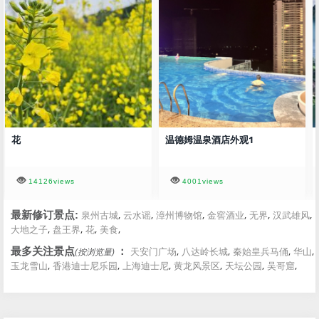
花
温德姆温泉酒店外观1
14126views
4001views
,
,
,
,
,
,
最新修订景点:
泉州古城
云水谣
漳州博物馆
金窖酒业
无界
汉武雄风
,
,
,
,
大地之子
盘王界
花
美食
,
,
,
,
最多关注景点
：
天安门广场
八达岭长城
秦始皇兵马俑
华山
(按浏览量)
,
,
,
,
,
,
玉龙雪山
香港迪士尼乐园
上海迪士尼
黄龙风景区
天坛公园
吴哥窟