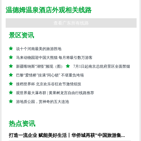
温德姆温泉酒店外观相关线路
查看广东所有线路
景区资讯
说十个河南最美的旅游胜地
马来动物园迎中国大熊猫 每月将吸引数万游客
新疆喀纳斯“湖怪”频现（图）
7月1日起南京总统府景区全面禁烟
巴黎“爱情桥”挂满“同心锁” 不堪重负垮塌
接档世界杯 北京欢乐谷狂欢节激情炫技
观世界最大瀑布群 | 黄果树龙宫自由行线路推荐
游地质公园，赏神奇的五大连池
热点资讯
打造一流企业 赋能美好生活丨华侨城再获“中国旅游集...