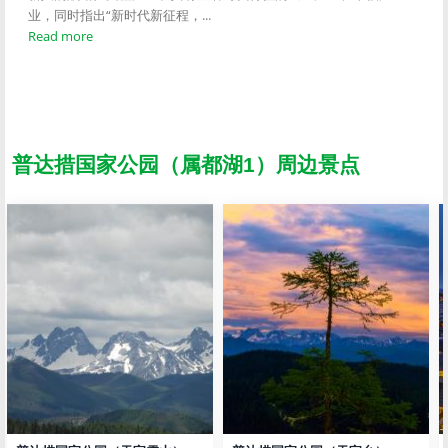
业，同时指出“新时代新征程，...
Read more
普达措国家公园（属都湖1）周边景点