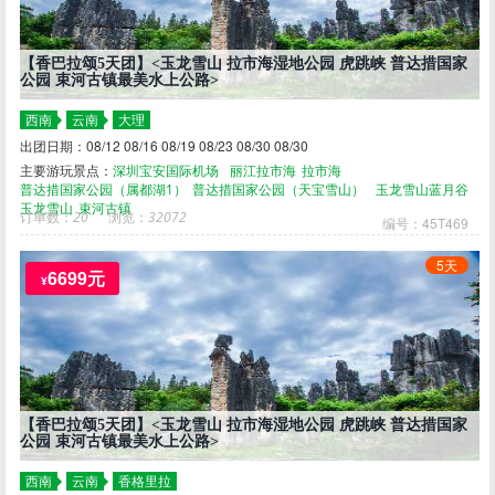
【香巴拉颂5天团】<玉龙雪山 拉市海湿地公园 虎跳峡 普达措国家
公园 束河古镇最美水上公路>
西南
云南
大理
出团日期：08/12 08/16 08/19 08/23 08/30 08/30
主要游玩景点：
深圳宝安国际机场
丽江拉市海
拉市海
普达措国家公园（属都湖1）
普达措国家公园（天宝雪山）
玉龙雪山蓝月谷
玉龙雪山
束河古镇
订单数：
20
浏览：
32072
编号：45T469
5天
6699元
¥
【香巴拉颂5天团】<玉龙雪山 拉市海湿地公园 虎跳峡 普达措国家
公园 束河古镇最美水上公路>
西南
云南
香格里拉