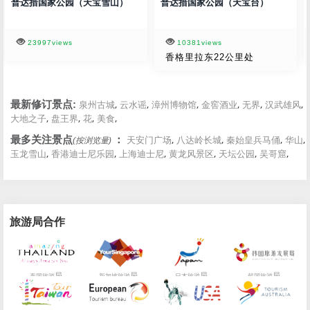
宝雪山）
普达措国家公园（天宝台）
独克宗古城
10381views
8927views
香格里拉东22公里处
,
,
,
,
,
,
最新修订景点:
泉州古城
云水谣
漳州博物馆
金窖酒业
无界
汉武雄风
,
,
,
,
大地之子
盘王界
花
美食
,
,
,
,
最多关注景点
：
天安门广场
八达岭长城
秦始皇兵马俑
华山
(按浏览量)
,
,
,
,
,
,
玉龙雪山
香港迪士尼乐园
上海迪士尼
黄龙风景区
天坛公园
吴哥窟
旅游局合作
局
局
局
局
泰国旅游
新加坡旅游
日本旅游
韩国旅游