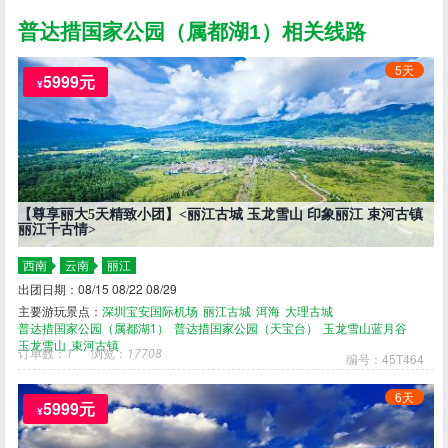
普达措国家公园（属都湖1）相关线路
5天
5999元
¥
【尊享丽大5天精致小团】<丽江古城 玉龙雪山 印象丽江 束河古镇
丽江千古情>
西南
云南
丽江
出团日期：08/15 08/22 08/29
主要游玩景点：
深圳宝安国际机场
丽江古城
洱海
大理古城
普达措国家公园（属都湖1）
普达措国家公园（天宝台）
玉龙雪山蓝月谷
玉龙雪山
束河古镇
订单数：
1
浏览：
17708
编号：45T464
6天
5999元
¥