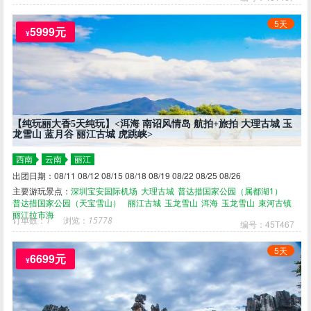
5天
5999元
¥
【纯玩丽大香5天纯玩】<洱海 南诏风情岛 航拍+旅拍 大理古城 玉
龙雪山 蓝月谷 丽江古城 虎跳峡>
西南
云南
丽江
出团日期：08/11 08/12 08/15 08/18 08/19 08/22 08/25 08/26
主要游玩景点：
深圳宝安国际机场
大理古城
普达措国家公园（属都湖1）
普达措国家公园（天宝雪山）
丽江古城
玉龙雪山
洱海
玉龙雪山
束河古镇
丽江拉市海
订单数：
1
浏览：
15778
编号：45T467
5天
6699元
¥