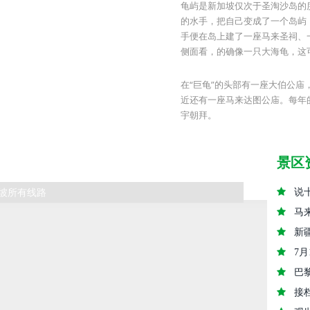
龟屿是新加坡仅次于圣淘沙岛的
的水手，把自己变成了一个岛屿
手便在岛上建了一座马来圣祠、
侧面看，的确像一只大海龟，这
在“巨龟”的头部有一座大伯公
近还有一座马来达图公庙。每年的
宇朝拜。
景区
坡所有线路
说
马
新
7
巴
接