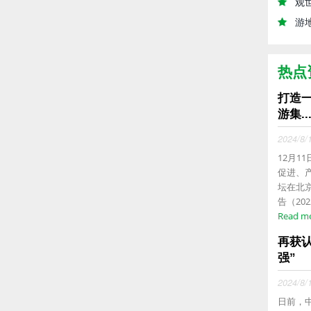
观
游
热点
打造
游集..
2024/8/
12月1
促进、
坛在北
告（20
Read m
再获
强”
2024/8/
日前，