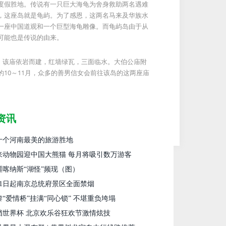
度假胜地。传说有一只巨大海龟为舍身救助两名遇难
，这座岛就是龟屿。为了感恩，这两名马来及华族水
一座中国道观和一个巨型海龟雕像。而龟屿岛由于从
可能也是传说的由来。
庙，该庙依岩而建，红墙绿瓦，三面临水。大伯公庙附
10～11月，众多的善男信女会前往该岛的这两座庙
资讯
十个河南最美的旅游胜地
来动物园迎中国大熊猫 每月将吸引数万游客
疆喀纳斯“湖怪”频现（图）
月1日起南京总统府景区全面禁烟
黎“爱情桥”挂满“同心锁” 不堪重负垮塌
档世界杯 北京欢乐谷狂欢节激情炫技