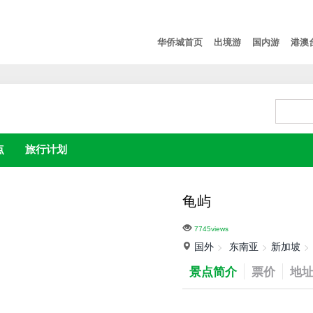
华侨城首页
出境游
国内游
港澳
点
旅行计划
龟屿
7745views
国外
东南亚
新加坡
景点简介
票价
地