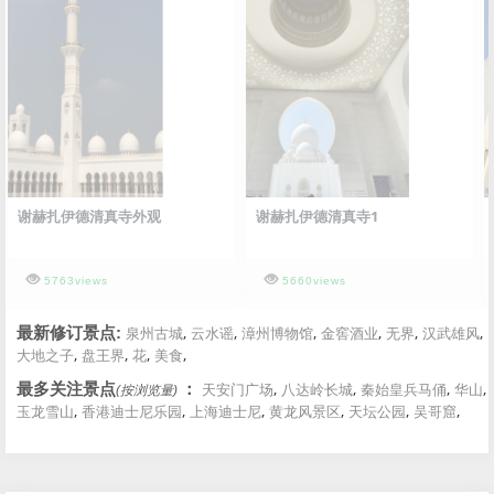
谢赫扎伊德清真寺外观
谢赫扎伊德清真寺1
5763views
5660views
,
,
,
,
,
,
最新修订景点:
泉州古城
云水谣
漳州博物馆
金窖酒业
无界
汉武雄风
,
,
,
,
大地之子
盘王界
花
美食
,
,
,
,
最多关注景点
：
天安门广场
八达岭长城
秦始皇兵马俑
华山
(按浏览量)
,
,
,
,
,
,
玉龙雪山
香港迪士尼乐园
上海迪士尼
黄龙风景区
天坛公园
吴哥窟