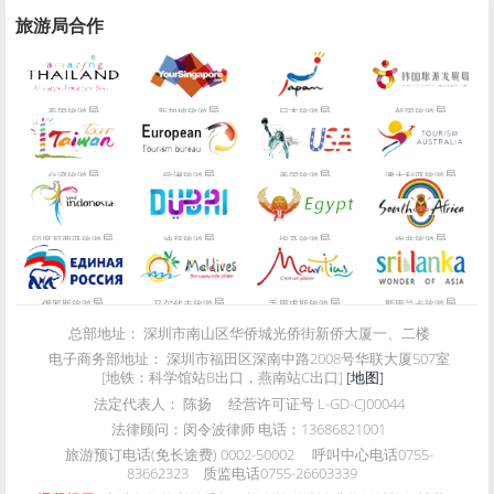
旅游局合作
局
局
局
局
泰国旅游
新加坡旅游
日本旅游
韩国旅游
局
局
局
局
台湾旅游
欧洲旅游
美国旅游
澳大利亚旅游
局
局
局
局
印度尼西亚旅游
迪拜旅游
埃及旅游
南非旅游
局
局
局
局
俄罗斯旅游
马尔代夫旅游
毛里求斯旅游
斯里兰卡旅游
总部地址：
深圳市南山区华侨城光侨街新侨大厦一、二楼
电子商务部地址：
深圳市福田区深南中路2008号华联大厦507室
[地铁：科学馆站B出口，燕南站C出口]
[地图]
法定代表人：
陈扬
经营许可证号
L-GD-CJ00044
法律顾问：
闵令波律师 电话：13686821001
旅游预订电话(免长途费)
0002-50002
呼叫中心电话
0755-
83662323
质监电话
0755-26603339