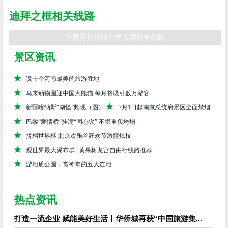
迪拜之框相关线路
查看阿拉伯联合酋长国所有线路
景区资讯
说十个河南最美的旅游胜地
马来动物园迎中国大熊猫 每月将吸引数万游客
新疆喀纳斯“湖怪”频现（图）
7月1日起南京总统府景区全面禁烟
巴黎“爱情桥”挂满“同心锁” 不堪重负垮塌
接档世界杯 北京欢乐谷狂欢节激情炫技
观世界最大瀑布群 | 黄果树龙宫自由行线路推荐
游地质公园，赏神奇的五大连池
热点资讯
打造一流企业 赋能美好生活丨华侨城再获“中国旅游集...